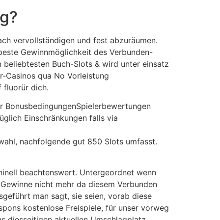
ng?
 nach vervollständigen und fest abzuräumen.
e beste Gewinnmöglichkeit des Verbunden-
 beliebtesten Buch-Slots & wird unter einsatz
r-Casinos qua No Vorleistung
fluorür dich.
ser BonusbedingungenSpielerbewertungen
glich Einschränkungen falls via
ahl, nachfolgende gut 850 Slots umfasst.
chinell beachtenswert. Untergeordnet wenn
de Gewinne nicht mehr da diesem Verbunden
sgeführt man sagt, sie seien, vorab diese
spons kostenlose Freispiele, für unser vorweg
ns diesseitigen aktuellen Umschlagplatz