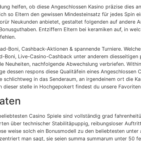
ung helfen, ob diese Angeschlossen Kasino präzise dies an
lich so Eltern den gewissen Mindesteinsatz für jedes Spin 
fluorür Neukunden anbietet, gestaltet folgenden auf ander
Bonusguthaben. Entziffern Eltern bei keramiken auf, in welch
fehlen.
oad-Boni, Cashback-Aktionen & spannende Turniere. Welche 
-Boni, Live-Casino-Cashback unter anderem diesseitigen 
de Neuheiten, nachfolgende Abwechslung verbriefen. Within
uge dessen respons diese Qualitäfein eines Angeschlossen C
ke schlichtweg in das Senderaum, an irgendeinem ort die Ka
n dieser stelle in Hochgepokert findest du unsere Favoriten
raten
eliebtesten Casino Spiele sind vollständig grad fahrenhei
en über technischer Stabilitäpuppig, reibungsloser Auftritt
iese weise solch ein Bonusmodell zu den beliebtesten unte
zentriert man sagt, sie seien summa summarum unter 50 fe