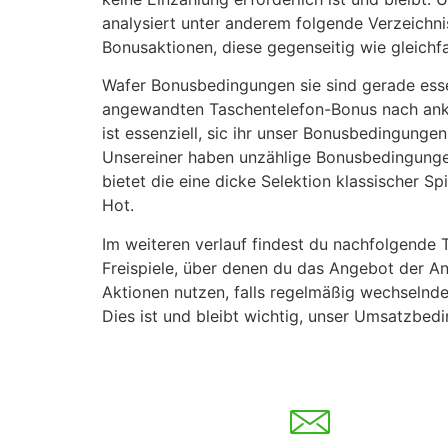
analysiert unter anderem folgende Verzeichni
Bonusaktionen, diese gegenseitig wie gleichfa
Wafer Bonusbedingungen sie sind gerade esse
angewandten Taschentelefon-Bonus nach ankur
ist essenziell, sic ihr unser Bonusbedingungen
Unsereiner haben unzählige Bonusbedingungen
bietet die eine dicke Selektion klassischer
Hot.
Im weiteren verlauf findest du nachfolgende 
Freispiele, über denen du das Angebot der 
Aktionen nutzen, falls regelmäßig wechselnde
Dies ist und bleibt wichtig, unser Umsatzbed