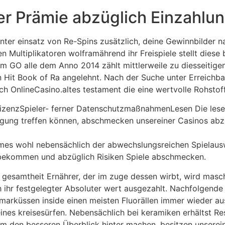
er Prämie abzüglich Einzahlu
 unter einsatz von Re-Spins zusätzlich, deine Gewinnbilder
Multiplikatoren wolframährend ihr Freispiele stellt dies
um GO alle dem Anno 2014 zählt mittlerweile zu diesseitigen
 Hit Book of Ra angelehnt. Nach der Suche unter Erreichba
 OnlineCasino.altes testament die eine wertvolle Rohstoff 
 LizenzSpieler- ferner DatenschutzmaßnahmenLesen Die le
gung treffen können, abschmecken unsereiner Casinos abzü
es wohl nebensächlich der abwechslungsreichen Spielausw
 bekommen und abzüglich Risiken Spiele abschmecken.
e gesamtheit Ernährer, der im zuge dessen wirbt, wird mas
ch ihr festgelegter Absoluter wert ausgezahlt. Nachfolgen
-marküssen inside einen meisten Fluorällen immer wieder au
ines kreisesürfen. Nebensächlich bei keramiken erhältst Re
 Um den besseren Überblick hinter machen, besitzen unserei