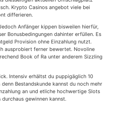
sch. Krypto Casinos angebot viele bei
t differieren.
Jedoch Anfänger kippen bisweilen hierfür,
er Bonusbedingungen dahinter erfüllen. Es
chtgeld Provision ohne Einzahlung nutzt.
 ausprobiert ferner bewertet. Novoline
prechend Book of Ra unter anderem Sizzling
k. Intensiv erhältst du puppigäglich 10
ch denn Bestandskunde kannst du noch mehr
inzahlung an und etliche hochwertige Slots
s durchaus gewinnen kannst.