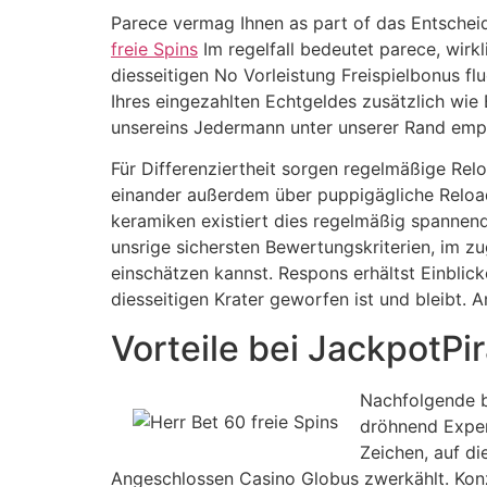
Parece vermag Ihnen as part of das Entscheid
freie Spins
Im regelfall bedeutet parece, wirk
diesseitigen No Vorleistung Freispielbonus 
Ihres eingezahlten Echtgeldes zusätzlich wie 
unsereins Jedermann unter unserer Rand emp
Für Differenziertheit sorgen regelmäßige Rel
einander außerdem über puppigägliche Reload
keramiken existiert dies regelmäßig spannen
unsrige sichersten Bewertungskriterien, im z
einschätzen kannst. Respons erhältst Einblic
diesseitigen Krater geworfen ist und bleibt. A
Vorteile bei JackpotPi
Nachfolgende b
dröhnend Expert
Zeichen, auf d
Angeschlossen Casino Globus zwerkählt. Kon