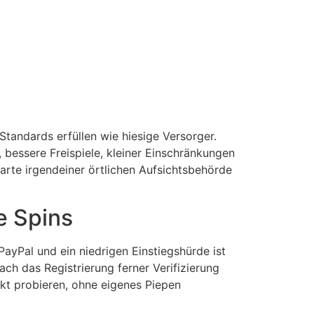
Standards erfüllen wie hiesige Versorger.
 bessere Freispiele, kleiner Einschränkungen
karte irgendeiner örtlichen Aufsichtsbehörde
e Spins
yPal und ein niedrigen Einstiegshürde ist
ch das Registrierung ferner Verifizierung
kt probieren, ohne eigenes Piepen