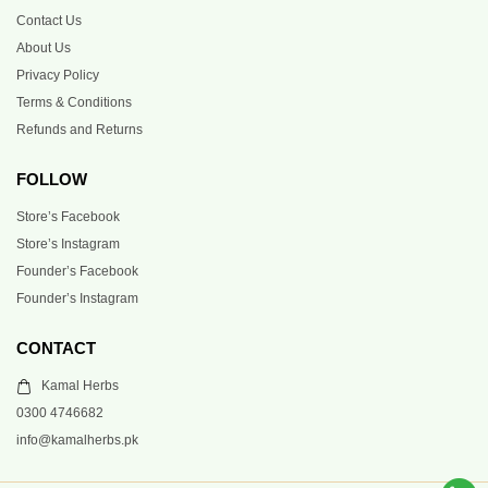
Contact Us
About Us
Privacy Policy
Terms & Conditions
Refunds and Returns
FOLLOW
Store’s Facebook
Store’s Instagram
Founder’s Facebook
Founder’s Instagram
CONTACT
Kamal Herbs
0300 4746682
info@kamalherbs.pk