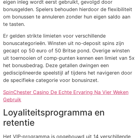
eigen inleg wordt eerst gebruikt, gevolgd door
bonusgelden. Spelers behouden hierdoor de flexibiliteit
om bonussen te annuleren zonder hun eigen saldo aan
te tasten.
Er gelden strikte limieten voor verschillende
bonuscategorieën. Winsten uit no-deposit spins zijn
gecapt op 50 euro of 50 Britse pond. Overige winsten
uit toernooien of comp-punten kennen een limiet van 5x
het bonusbedrag. Deze getallen dwingen een
gedisciplineerde speelstijl af tijdens het navigeren door
de specifieke categorie voor bonusinzet.
SpinChester Casino De Echte Ervaring Na Vier Weken
Gebruik
Loyaliteitsprogramma en
retentie
Het VIP-programma is opgebouwd uit 14 verschillende