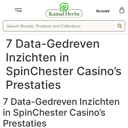
Account
7 Data-Gedreven
Inzichten in
SpinChester Casino’s
Prestaties
7 Data-Gedreven Inzichten
in SpinChester Casino’s
Prestaties