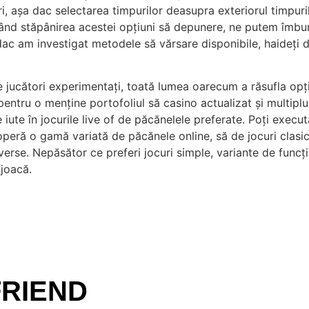
, așa dac selectarea timpurilor deasupra exteriorul timpur
 Când stăpânirea acestei opțiuni să depunere, ne putem îmb
, dac am investigat metodele să vărsare disponibile, haide
 jucători experimentați, toată lumea oarecum a răsufla opț
 pentru o menține portofoliul să casino actualizat și multipl
 iute în jocurile live of de păcănelele preferate. Poți executa
operă o gamă variată de păcănele online, să de jocuri clasic
se. Nepăsător ce preferi jocuri simple, variante de funcții 
 joacă.
FRIEND