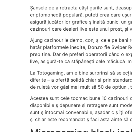
Șansele de a retracta câștigurile sunt, deasup
criptomonedă populară, puteți crea care ușurin
asigură jucătorilor grafice ş înaltă bunic, un 
cazinouri care dealeri live este unul prost, și
Ajung cazinourile demo, conj și cele pe bani r
hatâr platformele inedite, Don.ro fie Swiper Ro
prep tine. Dar de preferi operatorii când o ex
live, asigură-te că stăpânești cele măciucă imp
La Totogaming, am e bine surprinși să selecți
diferite – a ofertă solidă chiar și prin standa
de ruletă vor găsi mai mult să 50 de opțiuni, t
Acestea sunt cele tocmac bune 10 cazinouri onl
disponibile ş depunere și retragere sunt moder
sunt ş întocmai convenabile, aşadar c ş îți ofer
și chiar este recomandat ş faci asta ainte să 