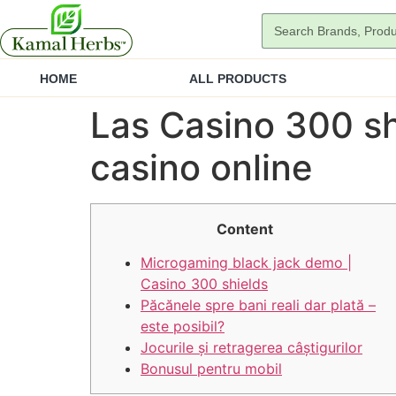
HOME
ALL PRODUCTS
Las Casino 300 sh
casino online
Content
Microgaming black jack demo |
Casino 300 shields
Păcănele spre bani reali dar plată –
este posibil?
Jocurile și retragerea câștigurilor
Bonusul pentru mobil