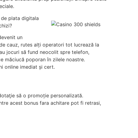
eciale.
de plata digitala
chizi?
devenit un
de cauz, rutes alți operatori tot lucrează la
u jocuri să fund neocolit spre telefon,
ce măciucă poporan în zilele noastre.
 online imediat și cert.
 dotaţie să o promoție personalizată.
tre acest bonus fara achitare pot fi retrasi,