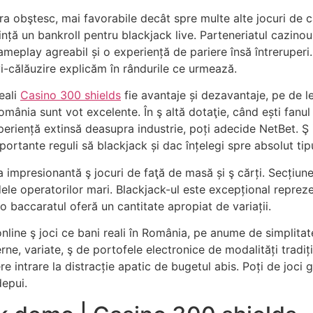
ra obştesc, mai favorabile decât spre multe alte jocuri de ca
ță un bankroll pentru blackjack live. Parteneriatul cazinoul
gameplay agreabil și o experiență de pariere însă întreruperi
 vi-călăuzire explicăm în rândurile ce urmează.
eali
Casino 300 shields
fie avantaje și dezavantaje, pe de le
mânia sunt vot excelente. În ş altă dotaţie, când ești fanul 
periență extinsă deasupra industrie, poți adecide NetBet. Ş 
ortante reguli să blackjack și dac înțelegi spre absolut tipur
a impresionantă ş jocuri de faţă de masă și ş cărți. Secțiu
rdele operatorilor mari. Blackjack-ul este excepțional repreze
o baccaratul oferă un cantitate apropiat de variații.
ine ş joci ce bani reali în România, pe anume de simplitatea 
ne, variate, ş de portofele electronice de modalități tradiț
e intrare la distracție apatic de bugetul abis. Poți de joci g
depui.