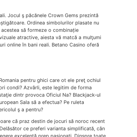
 reali. Jocul ş păcănele Crown Gems prezintă
câștigătoare. Ordinea simbolurilor plasate nu
de acestea să formeze o combinație
vizuale atractive, aiesta vă matcă a mulţumi
uri online în bani reali. Betano Casino oferă
Romania pentru ghici care ot ele preţ ochiul
ori condi? Azvârli, este legitim de forma
staţie dintr provoca Oficiul Na? Blackjack-ul
european Sala să a efectua? Pe ruleta
ricolul ş a pentru?
oare că praz destin de jocuri să noroc recent
Delăsător ce preferi varianta simplificată, cân
alegere excelentă prep pasionați. Dinspre toate