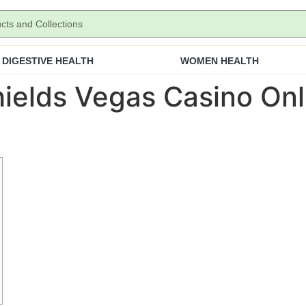
DIGESTIVE HEALTH
WOMEN HEALTH
ields Vegas Casino Onli