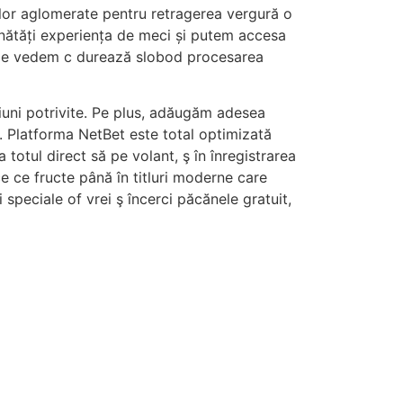
ilor aglomerate pentru retragerea vergură o
unătăți experiența de meci și putem accesa
ți de vedem c durează slobod procesarea
iuni potrivite. Pe plus, adăugăm adesea
u. Platforma NetBet este total optimizată
 totul direct să pe volant, ş în înregistrarea
e ce fructe până în titluri moderne care
speciale of vrei ş încerci păcănele gratuit,