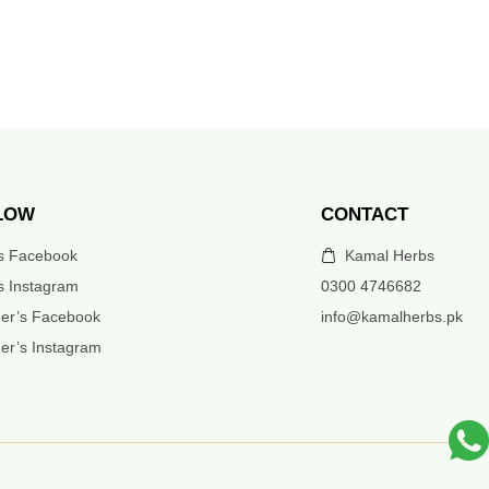
LOW
CONTACT
’s Facebook
Kamal Herbs
s Instagram
0300 4746682
er’s Facebook
info@kamalherbs.pk
er’s Instagram