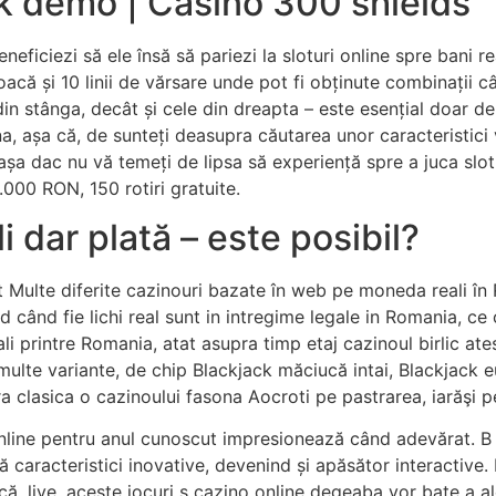
k demo | Casino 300 shields
neficiezi să ele însă să pariezi la sloturi online spre bani
 joacă și 10 linii de vărsare unde pot fi obținute combinații 
 din stânga, decât și cele din dreapta – este esențial doar 
, așa că, de sunteți deasupra căutarea unor caracteristici 
 așa dac nu vă temeți de lipsa să experiență spre a juca slot
000 RON, 150 rotiri gratuite.
i dar plată – este posibil?
t Multe diferite cazinouri bazate în web pe moneda reali în 
 când fie lichi real sunt in intregime legale in Romania, ce 
li printre Romania, atat asupra timp etaj cazinoul birlic ate
ulte variante, de chip Blackjack măciucă intai, Blackjack 
lasica o cazinoului fasona Aocroti pe pastrarea, iarăşi pe
nline pentru anul cunoscut impresionează când adevărat. B 
 caracteristici inovative, devenind și apăsător interactive. 
ică, live, aceste jocuri ş cazino online degeaba vor bate a 