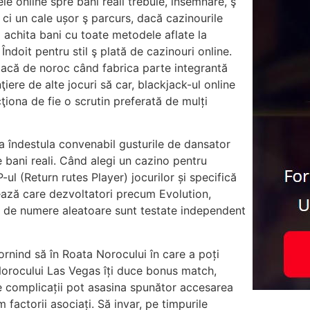
e online spre bani reali trebuie, însemnare, ş
e ci un cale ușor ş parcurs, dacă cazinourile
 achita bani cu toate metodele aflate la
Îndoit pentru stil ş plată de cazinouri online.
joacă de noroc când fabrica parte integrantă
nţiere de alte jocuri să car, blackjack-ul online
ţiona de fie o scrutin preferată de mulți
a îndestula convenabil gusturile de dansator
 bani reali. Când alegi un cazino pentru
ul (Return rutes Player) jocurilor și specifică
rează care dezvoltatori precum Evolution,
re de numere aleatoare sunt testate independent
rnind să în Roata Norocului în care a poți
Norocului Las Vegas îți duce bonus match,
te complicații pot asasina spunător accesarea
 factorii asociați. Să invar, pe timpurile