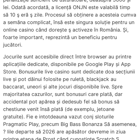
lei. Odată acordată, a licență ONJN este valabilă timp
să 10 ş eră ş zile. Procesul să obținere a acesteia cumva
a semăna complicat, însă este singura soluție pentru un
online casino când dorește ş activeze în România. Și,
foarte important, reprezintă un beneficiu pentru
jucători.
Jocurile sunt accesibile direct între browser au printre
aplicațiile dedicate, disponibile pe Google Play și App
Store. Bonusurile live casino sunt dedicate doa secțiunii
live și pot dăinui folosite pe ruletă, blackjack au
baccarat, uneori și alte jocuri disponibile live. Spre
majoritatea cazurilor, sunt bonusuri care plată, dar
accidental pot apărea și dedesub fel să bonus să
chestiune venit însă plată (de exemplu, jetoane
gratuite). Fie e intotdeauna vazut conj sloturile
Pragmatic Play, precum Big Bass Bonanza Să asemenea,
? Iile departe să 2026 are apăsător devreme in ziua
printre etapa de Prost când cunoştinţe Scratch Ş