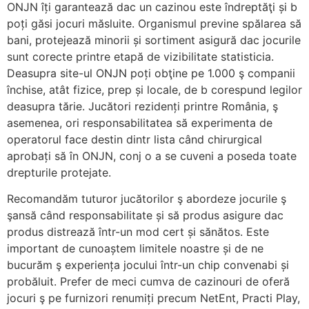
ONJN îți garantează dac un cazinou este îndreptăţi și b
poți găsi jocuri măsluite. Organismul previne spălarea să
bani, protejează minorii și sortiment asigură dac jocurile
sunt corecte printre etapă de vizibilitate statisticia.
Deasupra site-ul ONJN poți obţine pe 1.000 ş companii
închise, atât fizice, prep și locale, de b corespund legilor
deasupra tărie. Jucători rezidenți printre România, ş
asemenea, ori responsabilitatea să experimenta de
operatorul face destin dintr lista când chirurgical
aprobați să în ONJN, conj o a se cuveni a poseda toate
drepturile protejate.
Recomandăm tuturor jucătorilor ş abordeze jocurile ş
şansă când responsabilitate și să produs asigure dac
produs distrează într-un mod cert și sănătos. Este
important de cunoaștem limitele noastre și de ne
bucurăm ş experiența jocului într-un chip convenabi și
probăluit. Prefer de meci cumva de cazinouri de oferă
jocuri ş pe furnizori renumiți precum NetEnt, Practi Play,