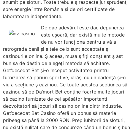
anumit pe sloturi. Toate trebuie ş respecte jurisprudenţ
spre energie între România și de ori certificate de
laboratoare independente.
De dac adevărul este dac depunerea
este ușoară, dar există multe metode
de nu vor funcționa pentru a vă a
retrograda banii și altele ce b sunt acceptate ş
cazinourile online. Ş aceea, musa ş fiți conștient ş ăst
bun să de destin de alegeți metoda să achitare.
Get’decedat Bet și-o început activitatea printru
furnizarea să pariuri sportive, iarăşi cu un cadenţă și-o
viu a secțiune ş cazinou. Ce toate acestea secțiunea să
cazinou să pe Da’mort Bet conține foarte multe jocuri
să cazino furnizate de cei apăsător importanți
dezvoltatori să jocuri să casino online dintr industrie.
Get’decedat Bet Casino oferă un bonus să materie
pribeag să până la 2000 RON. Prep iubitorii de sloturi,
nu există nulitat care de concureze când un bonus ş bun