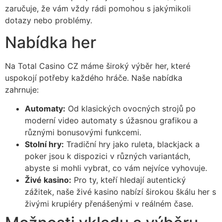
zaručuje, že vám vždy rádi pomohou s jakýmikoli
dotazy nebo problémy.
Nabídka her
Na Total Casino CZ máme široký výběr her, které
uspokojí potřeby každého hráče. Naše nabídka
zahrnuje:
Automaty:
Od klasických ovocných strojů po
moderní video automaty s úžasnou grafikou a
různými bonusovými funkcemi.
Stolní hry:
Tradiční hry jako ruleta, blackjack a
poker jsou k dispozici v různých variantách,
abyste si mohli vybrat, co vám nejvíce vyhovuje.
Živé kasino:
Pro ty, kteří hledají autentický
zážitek, naše živé kasino nabízí širokou škálu her s
živými krupiéry přenášenými v reálném čase.