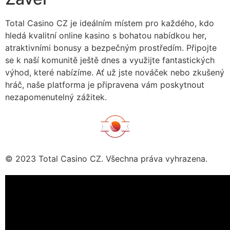
Total Casino CZ je ideálním místem pro každého, kdo
hledá kvalitní online kasino s bohatou nabídkou her,
atraktivními bonusy a bezpečným prostředím. Připojte
se k naší komunitě ještě dnes a využijte fantastických
výhod, které nabízíme. Ať už jste nováček nebo zkušený
hráč, naše platforma je připravena vám poskytnout
nezapomenutelný zážitek.
© 2023 Total Casino CZ. Všechna práva vyhrazena.