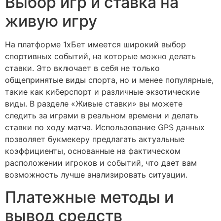
Выбор игр и ставка на
живую игру
На платформе 1хБет имеется широкий выбор
спортивных событий, на которые можно делать
ставки. Это включает в себя не только
общепринятые виды спорта, но и менее популярные,
такие как киберспорт и различные экзотические
виды. В разделе «Живые ставки» вы можете
следить за играми в реальном времени и делать
ставки по ходу матча. Использование GPS данных
позволяет букмекеру предлагать актуальные
коэффициенты, основанные на фактическом
расположении игроков и событий, что дает вам
возможность лучше анализировать ситуации.
Платежные методы и
вывод средств