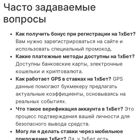
Часто задаваемые
вопросы
Как получить бонус при регистрации на 1хБет?
Вам нужно зарегистрироваться на сайте и
использовать специальный промокод.
Какие платежные методы доступны на 1хБет?
Доступны банковские карты, электронные
кошельки и криптовалюта.
Как работает GPS в ставках на 1хБет?
GPS
данные помогают букмекеру предлагать
актуальные коэффициенты, основываясь на
реальных событиях.
Что такое верификация аккаунта в 1хБет?
Это
процесс подтверждения вашей личности для
безопасного вывода средств.
Могу ли я делать ставки через мобильное
приложение 1хБет?
Да, у 1хБет есть