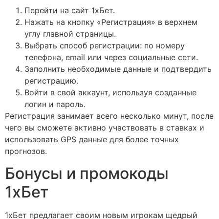
Перейти на сайт 1хБет.
Нажать на кнопку «Регистрация» в верхнем
углу главной страницы.
Выбрать способ регистрации: по номеру
телефона, email или через социальные сети.
Заполнить необходимые данные и подтвердить
регистрацию.
Войти в свой аккаунт, используя созданные
логин и пароль.
Регистрация занимает всего несколько минут, после
чего вы сможете активно участвовать в ставках и
использовать GPS данные для более точных
прогнозов.
Бонусы и промокоды
1хБет
1хБет предлагает своим новым игрокам щедрый