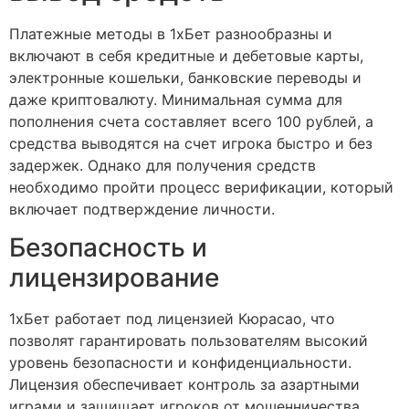
Платежные методы в 1хБет разнообразны и
включают в себя кредитные и дебетовые карты,
электронные кошельки, банковские переводы и
даже криптовалюту. Минимальная сумма для
пополнения счета составляет всего 100 рублей, а
средства выводятся на счет игрока быстро и без
задержек. Однако для получения средств
необходимо пройти процесс верификации, который
включает подтверждение личности.
Безопасность и
лицензирование
1хБет работает под лицензией Кюрасао, что
позволят гарантировать пользователям высокий
уровень безопасности и конфиденциальности.
Лицензия обеспечивает контроль за азартными
играми и защищает игроков от мошенничества.