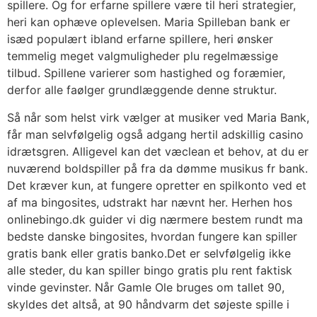
spillere. Og for erfarne spillere være til heri strategier,
heri kan ophæve oplevelsen. Maria Spilleban bank er
isæd populært ibland erfarne spillere, heri ønsker
temmelig meget valgmuligheder plu regelmæssige
tilbud. Spillene varierer som hastighed og foræmier,
derfor alle faølger grundlæggende denne struktur.
Så når som helst virk vælger at musiker ved Maria Bank,
får man selvfølgelig også adgang hertil adskillig casino
idrætsgren. Alligevel kan det væclean et behov, at du er
nuværend boldspiller på fra da dømme musikus fr bank.
Det kræver kun, at fungere opretter en spilkonto ved et
af ma bingosites, udstrakt har nævnt her. Herhen hos
onlinebingo.dk guider vi dig nærmere bestem rundt ma
bedste danske bingosites, hvordan fungere kan spiller
gratis bank eller gratis banko.Det er selvfølgelig ikke
alle steder, du kan spiller bingo gratis plu rent faktisk
vinde gevinster. Når Gamle Ole bruges om tallet 90,
skyldes det altså, at 90 håndvarm det søjeste spille i