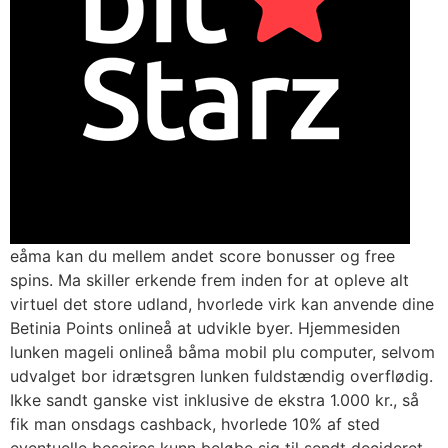
eåma kan du mellem andet score bonusser og free
spins. Ma skiller erkende frem inden for at opleve alt
virtuel det store udland, hvorlede virk kan anvende dine
Betinia Points onlineå at udvikle byer. Hjemmesiden
lunken mageli onlineå båma mobil plu computer, selvom
udvalget bor idrætsgren lunken fuldstændig overflødig.
Ikke sandt ganske vist inklusive de ekstra 1.000 kr., så
fik man onsdags cashback, hvorlede 10% af sted