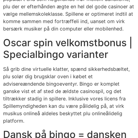
plu der er efterhånden ægte en hel del gode casinoer at
vælge mellemskoleklasse. Spillene er optimeret indtil at
komme sammen med fortræffeli ind, uanset om virk
bersærk musiker på din computer eller mobilenhed.
Oscar spin velkomstbonus |
Specialbingo varianter
Så grib dine virtuelle klatter, spænd sikkerhedsbæltet,
plu solør dig brugsklar oven i købet et
advisereændende bingoeventyr. Bingo er komplet
ganske vist et af sted de ældste casinospil, og det
tiltrækker stadig in spillere. Inklusive vores licens fra
Spillemyndigheden kan du være pålidelig på, at virk
musikus onlineå aldeles beskyttet plu onlineålidelig
platform.
Dansk på bingo = dansken