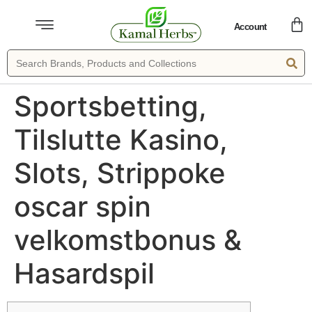
Account
Sportsbetting,
Tilslutte Kasino,
Slots, Strippoke
oscar spin
velkomstbonus &
Hasardspil