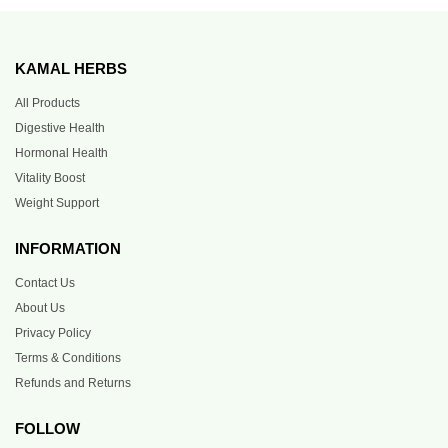
KAMAL HERBS
All Products
Digestive Health
Hormonal Health
Vitality Boost
Weight Support
INFORMATION
Contact Us
About Us
Privacy Policy
Terms & Conditions
Refunds and Returns
FOLLOW