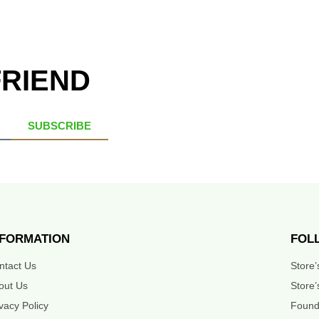
FRIEND
SUBSCRIBE
NFORMATION
FOL
ntact Us
Store
out Us
Store’
ivacy Policy
Found