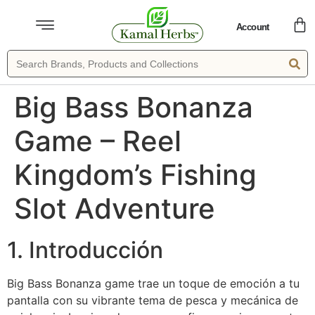
Account
Big Bass Bonanza
Game – Reel
Kingdom’s Fishing
Slot Adventure
1. Introducción
Big Bass Bonanza game trae un toque de emoción a tu
pantalla con su vibrante tema de pesca y mecánica de