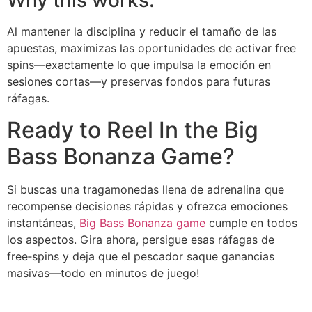
Why this works:
Al mantener la disciplina y reducir el tamaño de las
apuestas, maximizas las oportunidades de activar free
spins—exactamente lo que impulsa la emoción en
sesiones cortas—y preservas fondos para futuras
ráfagas.
Ready to Reel In the Big
Bass Bonanza Game?
Si buscas una tragamonedas llena de adrenalina que
recompense decisiones rápidas y ofrezca emociones
instantáneas,
Big Bass Bonanza game
cumple en todos
los aspectos. Gira ahora, persigue esas ráfagas de
free‑spins y deja que el pescador saque ganancias
masivas—todo en minutos de juego!