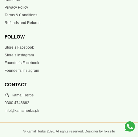
Privacy Policy
Terms & Conditions
Refunds and Returns
FOLLOW
Store’s Facebook
Store’s Instagram
Founder’s Facebook
Founder’s Instagram
CONTACT
Kamal Herbs
0300 4746682
info@kamalherbs.pk
© Kamal Herbs 2026. All rights reserved. Designer by hxii.site