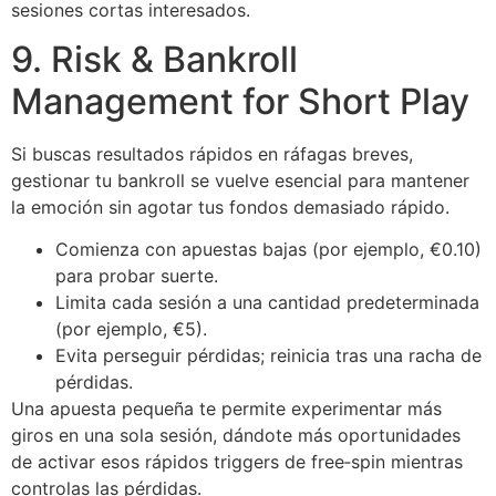
sesiones cortas interesados.
9. Risk & Bankroll
Management for Short Play
Si buscas resultados rápidos en ráfagas breves,
gestionar tu bankroll se vuelve esencial para mantener
la emoción sin agotar tus fondos demasiado rápido.
Comienza con apuestas bajas (por ejemplo, €0.10)
para probar suerte.
Limita cada sesión a una cantidad predeterminada
(por ejemplo, €5).
Evita perseguir pérdidas; reinicia tras una racha de
pérdidas.
Una apuesta pequeña te permite experimentar más
giros en una sola sesión, dándote más oportunidades
de activar esos rápidos triggers de free‑spin mientras
controlas las pérdidas.