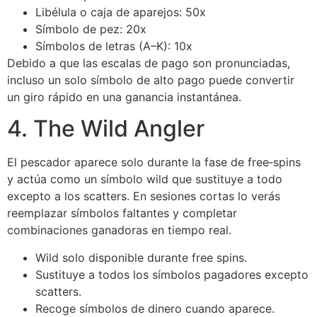
Libélula o caja de aparejos: 50x
Símbolo de pez: 20x
Símbolos de letras (A–K): 10x
Debido a que las escalas de pago son pronunciadas,
incluso un solo símbolo de alto pago puede convertir
un giro rápido en una ganancia instantánea.
4. The Wild Angler
El pescador aparece solo durante la fase de free‑spins
y actúa como un símbolo wild que sustituye a todo
excepto a los scatters. En sesiones cortas lo verás
reemplazar símbolos faltantes y completar
combinaciones ganadoras en tiempo real.
Wild solo disponible durante free spins.
Sustituye a todos los símbolos pagadores excepto
scatters.
Recoge símbolos de dinero cuando aparece.