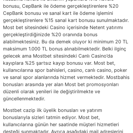
bonusu, CepBank ile ödeme gerçekleştirenlere %20
CepBank bonusu ve sanal kart ile ödeme işlemini
gerçekleştirenlere %15 sanal kart bonusu sunulmaktadır.
Most bet sitesindeki Casino içerisinde Netent yatırımı
gerçekleştirdiğinizde %20 oranında bonus
alabilmektesiniz. Bu da demek oluyor ki minimum 20 TL
maksimum 1.000 TL bonus alınabilmektedir. Belki ilginç
gelecek ama Mostbet sitesindeki Canlı Casino’da
kayıplara %25 şartsız kayıp bonusu var. Most bet,
kullanıcılarına spor bahisleri, casino, canlı casino, poker
ve sanal spor alanlarında hizmet vermektedir. Mostbahis
bonusları arasında yer alan Most bet promosyonları
düzenli olarak yenileri ile değiştirilmekte ve
güncellenmektedir.
Mostbet cazip ilk üyelik bonusları ve yatırım
bonuslarıyla sizleri tatmin ediyor. Most bet,
kullanıcılarına günün her saatinde müşteri hizmetleri
desteği sunmaktadır. Ayrıca aşağıdaki mail adreslerini