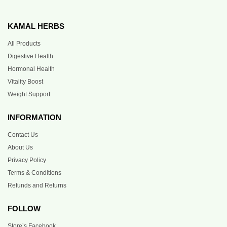
KAMAL HERBS
All Products
Digestive Health
Hormonal Health
Vitality Boost
Weight Support
INFORMATION
Contact Us
About Us
Privacy Policy
Terms & Conditions
Refunds and Returns
FOLLOW
Store’s Facebook