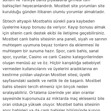
bahisçileri heyecanlandırdı. Mostbet site yorumları site
kurulduğu günden itibaren olumlu yorumlar almaktadır.
Sbtech altyapılı Mostbahis sürekli para kaybeden
üyelerine kayıp bonusu da veriyor. Kayıp bonusu almak
için sitenin canlı destek ekibi ile iletişime geçebilirsiniz.
Mostbet canlı bahis sitesinin ana paneli, siyah ve sarının
muhteşem uyumuna beyaz tonların da eklenmesi ile
muhteşem bir sunuma hazır. Spor, canlı bahis, sanal
spor, oyunlar, Casino ve canlı Casino kategorilerinden
oluşan menüsü az ve öz. Hiçbir karışıklığa sebebiyet
vermeden kullanıcılarını ve üyelerini aradıklarına en
kestirme yoldan ulaştıran Mostbet sitesi, üyelik
sayfasındaki sadelik ve netlik ile de başarılı. Mostbet
bahis sitesini tercih etmeniz için birçok neden
sıralayabiliriz. Ortalama üzerinde yer alan oranlar
sayesinde kuponunuza az miktarda maç ekleseniz bile
oran oldukça yüksek oluyor. Mostbet bahis sitesinin
spor bahisleri ya da canlı bahisler bölümünde kupon