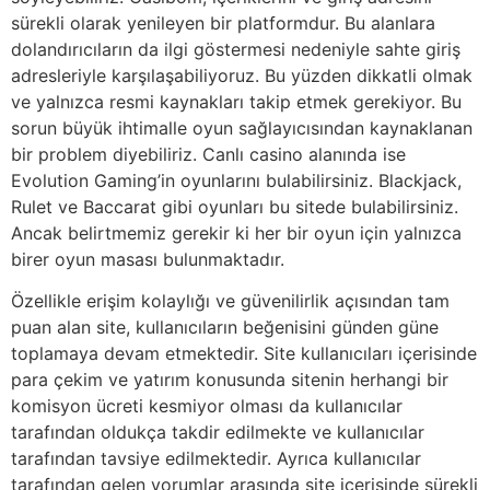
sürekli olarak yenileyen bir platformdur. Bu alanlara
dolandırıcıların da ilgi göstermesi nedeniyle sahte giriş
adresleriyle karşılaşabiliyoruz. Bu yüzden dikkatli olmak
ve yalnızca resmi kaynakları takip etmek gerekiyor. Bu
sorun büyük ihtimalle oyun sağlayıcısından kaynaklanan
bir problem diyebiliriz. Canlı casino alanında ise
Evolution Gaming’in oyunlarını bulabilirsiniz. Blackjack,
Rulet ve Baccarat gibi oyunları bu sitede bulabilirsiniz.
Ancak belirtmemiz gerekir ki her bir oyun için yalnızca
birer oyun masası bulunmaktadır.
Özellikle erişim kolaylığı ve güvenilirlik açısından tam
puan alan site, kullanıcıların beğenisini günden güne
toplamaya devam etmektedir. Site kullanıcıları içerisinde
para çekim ve yatırım konusunda sitenin herhangi bir
komisyon ücreti kesmiyor olması da kullanıcılar
tarafından oldukça takdir edilmekte ve kullanıcılar
tarafından tavsiye edilmektedir. Ayrıca kullanıcılar
tarafından gelen yorumlar arasında site içerisinde sürekli