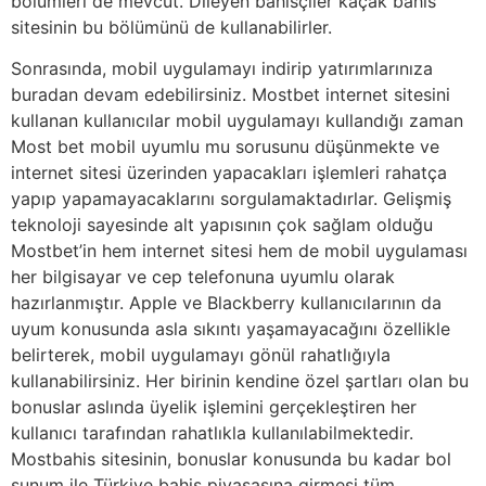
bölümleri de mevcut. Dileyen bahisçiler kaçak bahis
sitesinin bu bölümünü de kullanabilirler.
Sonrasında, mobil uygulamayı indirip yatırımlarınıza
buradan devam edebilirsiniz. Mostbet internet sitesini
kullanan kullanıcılar mobil uygulamayı kullandığı zaman
Most bet mobil uyumlu mu sorusunu düşünmekte ve
internet sitesi üzerinden yapacakları işlemleri rahatça
yapıp yapamayacaklarını sorgulamaktadırlar. Gelişmiş
teknoloji sayesinde alt yapısının çok sağlam olduğu
Mostbet’in hem internet sitesi hem de mobil uygulaması
her bilgisayar ve cep telefonuna uyumlu olarak
hazırlanmıştır. Apple ve Blackberry kullanıcılarının da
uyum konusunda asla sıkıntı yaşamayacağını özellikle
belirterek, mobil uygulamayı gönül rahatlığıyla
kullanabilirsiniz. Her birinin kendine özel şartları olan bu
bonuslar aslında üyelik işlemini gerçekleştiren her
kullanıcı tarafından rahatlıkla kullanılabilmektedir.
Mostbahis sitesinin, bonuslar konusunda bu kadar bol
sunum ile Türkiye bahis piyasasına girmesi tüm