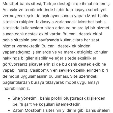
Mostbet bahis sitesi, Türkçe desteğini de ihmal etmemiş.
Anlaşılır ve tercümelerinde hiçbir karmaşaya sebebiyet
vermeyecek şekilde açıklayıcı sunum yapan Most bahis
sitesinin rakipleri fazlasıyla zorlanacak. Mostbet bahis
sitesinde kullanıcılara hitap eden ve onlara iyi bir hizmet
sunan canlı destek ekibi vardır. Bu canlı destek ekibi
bahis sitesinin ana sayfasında kullanıcılara her saat
hizmet vermektedir. Bu canlı destek ekibinden
yapamadığınız işlemlerde ve ya merak ettiğiniz konular
hakkında bilgiler alabilir ve eğer sitede eksiklikler
görüyorsanız şikayetlerinizi de bu canlı destek ekibine
yapabilirsiniz. Casibom’un en sevilen özelliklerinden biri
de mobil uygulamasının bulunması. Site üzerindeki
bağlantılardan buraya tıklayarak mobil uygulamayı
indirebilirsiniz.
Site yönetimi, bahis profili oluşturacak kişilerden
belirli şart ve koşulları istemektedir.
Zaten Mostbahis sitesinin yıldırım gibi bahis siteleri