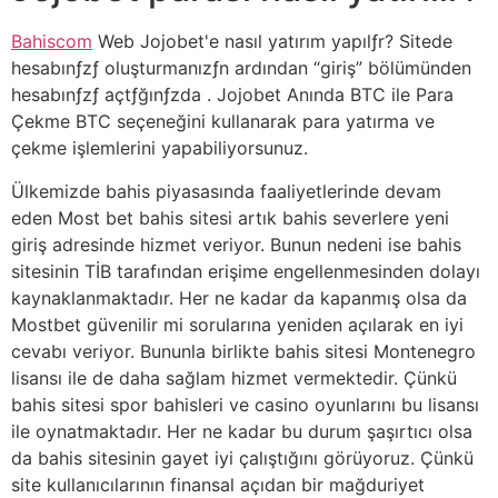
Bahiscom
Web Jojobet'e nasıl yatırım yapılƒr? Sitede
hesabınƒzƒ oluşturmanızƒn ardından “giriş” bölümünden
hesabınƒzƒ açtƒğınƒzda . Jojobet Anında BTC ile Para
Çekme BTC seçeneğini kullanarak para yatırma ve
çekme işlemlerini yapabiliyorsunuz.
Ülkemizde bahis piyasasında faaliyetlerinde devam
eden Most bet bahis sitesi artık bahis severlere yeni
giriş adresinde hizmet veriyor. Bunun nedeni ise bahis
sitesinin TİB tarafından erişime engellenmesinden dolayı
kaynaklanmaktadır. Her ne kadar da kapanmış olsa da
Mostbet güvenilir mi sorularına yeniden açılarak en iyi
cevabı veriyor. Bununla birlikte bahis sitesi Montenegro
lisansı ile de daha sağlam hizmet vermektedir. Çünkü
bahis sitesi spor bahisleri ve casino oyunlarını bu lisansı
ile oynatmaktadır. Her ne kadar bu durum şaşırtıcı olsa
da bahis sitesinin gayet iyi çalıştığını görüyoruz. Çünkü
site kullanıcılarının finansal açıdan bir mağduriyet