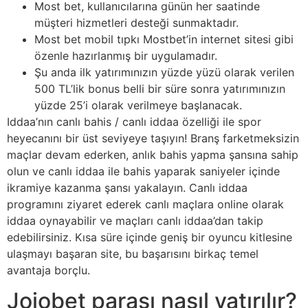
Most bet, kullanıcılarına günün her saatinde
müşteri hizmetleri desteği sunmaktadır.
Most bet mobil tıpkı Mostbet’in internet sitesi gibi
özenle hazırlanmış bir uygulamadır.
Şu anda ilk yatırımınızın yüzde yüzü olarak verilen
500 TL’lik bonus belli bir süre sonra yatırımınızın
yüzde 25’i olarak verilmeye başlanacak.
Iddaa’nın canlı bahis / canlı iddaa özelliği ile spor
heyecanını bir üst seviyeye taşıyın! Branş farketmeksizin
maçlar devam ederken, anlık bahis yapma şansına sahip
olun ve canlı iddaa ile bahis yaparak saniyeler içinde
ikramiye kazanma şansı yakalayın. Canlı iddaa
programını ziyaret ederek canlı maçlara online olarak
iddaa oynayabilir ve maçları canlı iddaa’dan takip
edebilirsiniz. Kısa süre içinde geniş bir oyuncu kitlesine
ulaşmayı başaran site, bu başarısını birkaç temel
avantaja borçlu.
Jojobet parası nasıl yatırılır?