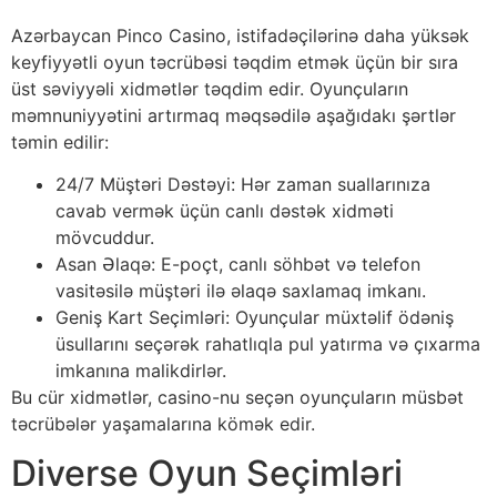
Azərbaycan Pinco Casino, istifadəçilərinə daha yüksək
keyfiyyətli oyun təcrübəsi təqdim etmək üçün bir sıra
üst səviyyəli xidmətlər təqdim edir. Oyunçuların
məmnuniyyətini artırmaq məqsədilə aşağıdakı şərtlər
təmin edilir:
24/7 Müştəri Dəstəyi: Hər zaman suallarınıza
cavab vermək üçün canlı dəstək xidməti
mövcuddur.
Asan Əlaqə: E-poçt, canlı söhbət və telefon
vasitəsilə müştəri ilə əlaqə saxlamaq imkanı.
Geniş Kart Seçimləri: Oyunçular müxtəlif ödəniş
üsullarını seçərək rahatlıqla pul yatırma və çıxarma
imkanına malikdirlər.
Bu cür xidmətlər, casino-nu seçən oyunçuların müsbət
təcrübələr yaşamalarına kömək edir.
Diverse Oyun Seçimləri