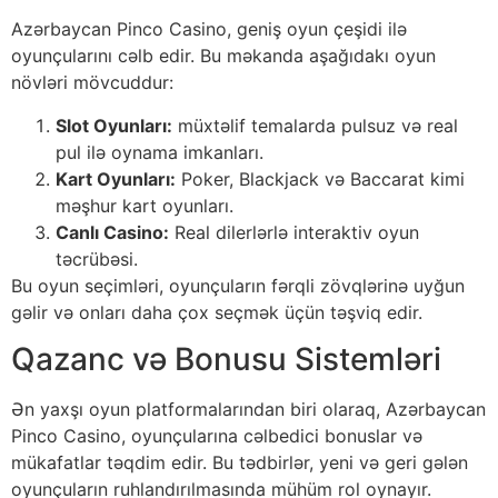
Azərbaycan Pinco Casino, geniş oyun çeşidi ilə
oyunçularını cəlb edir. Bu məkanda aşağıdakı oyun
növləri mövcuddur:
Slot Oyunları:
müxtəlif temalarda pulsuz və real
pul ilə oynama imkanları.
Kart Oyunları:
Poker, Blackjack və Baccarat kimi
məşhur kart oyunları.
Canlı Casino:
Real dilerlərlə interaktiv oyun
təcrübəsi.
Bu oyun seçimləri, oyunçuların fərqli zövqlərinə uyğun
gəlir və onları daha çox seçmək üçün təşviq edir.
Qazanc və Bonusu Sistemləri
Ən yaxşı oyun platformalarından biri olaraq, Azərbaycan
Pinco Casino, oyunçularına cəlbedici bonuslar və
mükafatlar təqdim edir. Bu tədbirlər, yeni və geri gələn
oyunçuların ruhlandırılmasında mühüm rol oynayır.