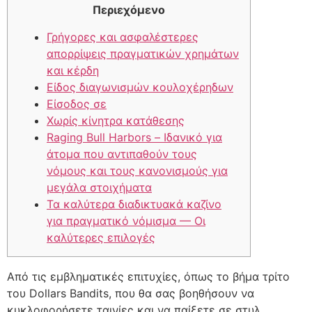
Περιεχόμενο
Γρήγορες και ασφαλέστερες
απορρίψεις πραγματικών χρημάτων
και κέρδη
Είδος διαγωνισμών κουλοχέρηδων
Είσοδος σε
Χωρίς κίνητρα κατάθεσης
Raging Bull Harbors – Ιδανικό για
άτομα που αντιπαθούν τους
νόμους και τους κανονισμούς για
μεγάλα στοιχήματα
Τα καλύτερα διαδικτυακά καζίνο
για πραγματικό νόμισμα — Οι
καλύτερες επιλογές
Από τις εμβληματικές επιτυχίες, όπως το βήμα τρίτο
του Dollars Bandits, που θα σας βοηθήσουν να
κυκλοφορήσετε ταινίες και να παίξετε σε στυλ