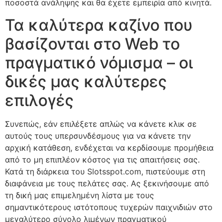
ποσοστά ανάληψης και θα έχετε εμπειρία από κινητά.
Τα καλύτερα καζίνο που
βασίζονται στο Web το
πραγματικό νόμισμα – οι
δικές μας καλύτερες
επιλογές
Συνεπώς, εάν επιλέξετε απλώς να κάνετε κλικ σε
αυτούς τους υπερσυνδέσμους για να κάνετε την
αρχική κατάθεση, ενδέχεται να κερδίσουμε προμήθεια
από το μη επιπλέον κόστος για τις απαιτήσεις σας.
Κατά τη διάρκεια του Slotsspot.com, πιστεύουμε στη
διαφάνεια με τους πελάτες σας. Ας ξεκινήσουμε από
τη δική μας επιμελημένη λίστα με τους
σημαντικότερους ιστότοπους τυχερών παιχνιδιών στο
μεγαλύτερο σύνολο λιμένων πραγματικού