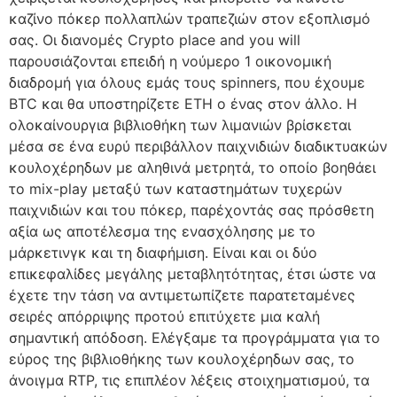
καζίνο πόκερ πολλαπλών τραπεζιών στον εξοπλισμό
σας. Οι διανομές Crypto place and you will
παρουσιάζονται επειδή η νούμερο 1 οικονομική
διαδρομή για όλους εμάς τους spinners, που έχουμε
BTC και θα υποστηρίζετε ETH ο ένας στον άλλο. Η
ολοκαίνουργια βιβλιοθήκη των λιμανιών βρίσκεται
μέσα σε ένα ευρύ περιβάλλον παιχνιδιών διαδικτυακών
κουλοχέρηδων με αληθινά μετρητά, το οποίο βοηθάει
το mix-play μεταξύ των καταστημάτων τυχερών
παιχνιδιών και του πόκερ, παρέχοντάς σας πρόσθετη
αξία ως αποτέλεσμα της ενασχόλησης με το
μάρκετινγκ και τη διαφήμιση. Είναι και οι δύο
επικεφαλίδες μεγάλης μεταβλητότητας, έτσι ώστε να
έχετε την τάση να αντιμετωπίζετε παρατεταμένες
σειρές απόρριψης προτού επιτύχετε μια καλή
σημαντική απόδοση. Ελέγξαμε τα προγράμματα για το
εύρος της βιβλιοθήκης των κουλοχέρηδων σας, το
άνοιγμα RTP, τις επιπλέον λέξεις στοιχηματισμού, τα