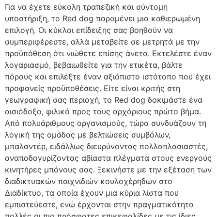
Για να έχετε εύκολη τραπεζική και σύντομη
υποστήριξη, το Red dog παραμένει μια καθιερωμένη
επιλογή. Οι κύκλοι επίδειξης σας βοηθούν να
συμπεριφέρεστε, αλλά μεταβείτε σε μετρητά με την
προϋπόθεση ότι νιώθετε επίσης άνετα. Εκτελέστε έναν
λογαριασμό, βεβαιωθείτε για την ετικέτα, βάλτε
πόρους και επιλέξτε έναν αξιόπιστο ιστότοπο που έχει
προφανείς προϋποθέσεις. Είτε είναι κριτής στη
γεωγραφική σας περιοχή, το Red dog δοκιμάστε ένα
αισιόδοξο, φιλικό προς τους αρχάριους πρώτο βήμα.
Από πολυάριθμους οργανισμούς, τώρα συνδυάζουν τη
λογική της ομάδας με βελτιώσεις συμβόλων,
μπαλαντέρ, ειδάλλως διευρύνοντας πολλαπλασιαστές,
αναποδογυρίζοντας αβίαστα πλέγματα στους ενεργούς
κινητήρες μπόνους σας. Ξεκινήστε με την εξέταση των
διαδικτυακών παιχνιδιών κουλοχέρηδων στο
Διαδίκτυο, τα οποία έχουν μια κύρια λίστα που
εμπιστεύεστε, ενώ έρχονται στην πραγματικότητα
πολλές οι πιο πρόσφατες επικεφαλίδες με τις ίδιες