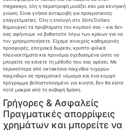
megaways, όλη η περιστροφή μοιάζει σαν μια κεντρική
γνώση. Είναι γνήσια ανταμοιβή για πραγματικούς
επαγγελματίες. Όλη η επιλογή στο Sloto’Dollars
δημιουργεί τα προβλήματα του κομπιού σας – και δεν
σας αφήνουμε να βυθιστείτε λόγω των κρίκων για να
τον χρησιμοποιήσετε.
Είχαμε συνεχείς καθημερινές
προσφορές, εποχιακά δωρεάν, κρυπτο-φιλικά
πλεονεκτήματα και προνόμια σχεδιασμένα ώστε να
μπορείτε να κάνετε τη μέθοδο που σας αρέσει. Με
περισσότερα από οκτακόσια παιχνίδια τυχερών
παιχνιδιών σε πραγματικό νόμισμα και ένα κομψό
πρόγραμμα βελτιστοποιημένο για κινητά, δεν θα είστε
ποτέ μακριά από τη σοβαρή δράση.
Γρήγορες & Ασφαλείς
Πραγματικές απορρίψεις
χρημάτων και μπορείτε να