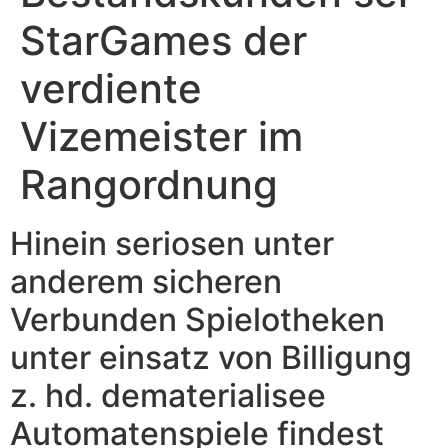
StarGames der
verdiente
Vizemeister im
Rangordnung
Hinein seriosen unter
anderem sicheren
Verbunden Spielotheken
unter einsatz von Billigung
z. hd. dematerialisee
Automatenspiele findest