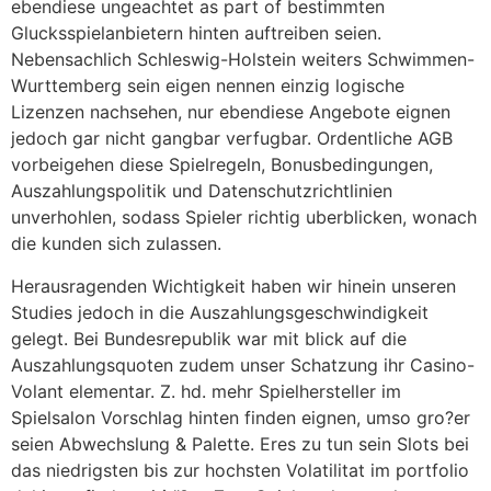
ebendiese ungeachtet as part of bestimmten
Glucksspielanbietern hinten auftreiben seien.
Nebensachlich Schleswig-Holstein weiters Schwimmen-
Wurttemberg sein eigen nennen einzig logische
Lizenzen nachsehen, nur ebendiese Angebote eignen
jedoch gar nicht gangbar verfugbar. Ordentliche AGB
vorbeigehen diese Spielregeln, Bonusbedingungen,
Auszahlungspolitik und Datenschutzrichtlinien
unverhohlen, sodass Spieler richtig uberblicken, wonach
die kunden sich zulassen.
Herausragenden Wichtigkeit haben wir hinein unseren
Studies jedoch in die Auszahlungsgeschwindigkeit
gelegt. Bei Bundesrepublik war mit blick auf die
Auszahlungsquoten zudem unser Schatzung ihr Casino-
Volant elementar. Z. hd. mehr Spielhersteller im
Spielsalon Vorschlag hinten finden eignen, umso gro?er
seien Abwechslung & Palette. Eres zu tun sein Slots bei
das niedrigsten bis zur hochsten Volatilitat im portfolio