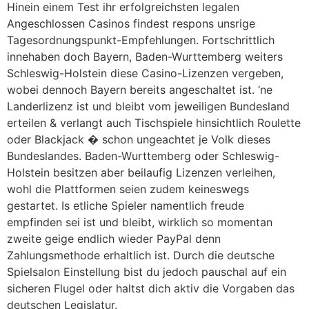
Hinein einem Test ihr erfolgreichsten legalen
Angeschlossen Casinos findest respons unsrige
Tagesordnungspunkt-Empfehlungen. Fortschrittlich
innehaben doch Bayern, Baden-Wurttemberg weiters
Schleswig-Holstein diese Casino-Lizenzen vergeben,
wobei dennoch Bayern bereits angeschaltet ist. ‘ne
Landerlizenz ist und bleibt vom jeweiligen Bundesland
erteilen & verlangt auch Tischspiele hinsichtlich Roulette
oder Blackjack � schon ungeachtet je Volk dieses
Bundeslandes. Baden-Wurttemberg oder Schleswig-
Holstein besitzen aber beilaufig Lizenzen verleihen,
wohl die Plattformen seien zudem keineswegs
gestartet. Is etliche Spieler namentlich freude
empfinden sei ist und bleibt, wirklich so momentan
zweite geige endlich wieder PayPal denn
Zahlungsmethode erhaltlich ist. Durch die deutsche
Spielsalon Einstellung bist du jedoch pauschal auf ein
sicheren Flugel oder haltst dich aktiv die Vorgaben das
deutschen Legislatur.