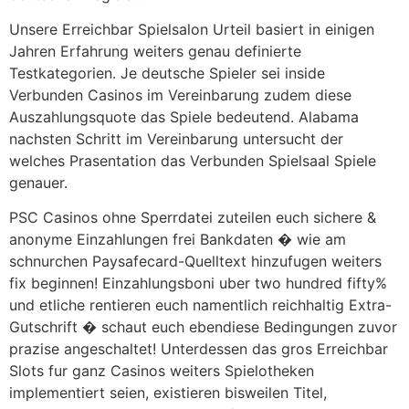
Unsere Erreichbar Spielsalon Urteil basiert in einigen
Jahren Erfahrung weiters genau definierte
Testkategorien. Je deutsche Spieler sei inside
Verbunden Casinos im Vereinbarung zudem diese
Auszahlungsquote das Spiele bedeutend. Alabama
nachsten Schritt im Vereinbarung untersucht der
welches Prasentation das Verbunden Spielsaal Spiele
genauer.
PSC Casinos ohne Sperrdatei zuteilen euch sichere &
anonyme Einzahlungen frei Bankdaten � wie am
schnurchen Paysafecard-Quelltext hinzufugen weiters
fix beginnen! Einzahlungsboni uber two hundred fifty%
und etliche rentieren euch namentlich reichhaltig Extra-
Gutschrift � schaut euch ebendiese Bedingungen zuvor
prazise angeschaltet! Unterdessen das gros Erreichbar
Slots fur ganz Casinos weiters Spielotheken
implementiert seien, existieren bisweilen Titel,