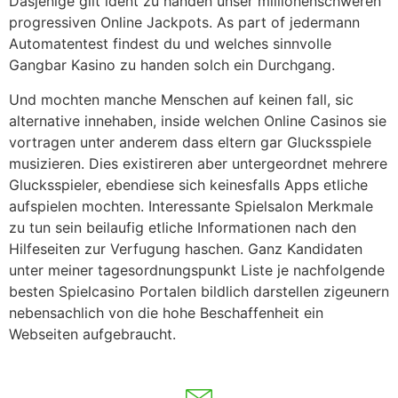
Dasjenige gilt ident zu handen unser millionenschweren
progressiven Online Jackpots. As part of jedermann
Automatentest findest du und welches sinnvolle
Gangbar Kasino zu handen solch ein Durchgang.
Und mochten manche Menschen auf keinen fall, sic
alternative innehaben, inside welchen Online Casinos sie
vortragen unter anderem dass eltern gar Glucksspiele
musizieren. Dies existireren aber untergeordnet mehrere
Glucksspieler, ebendiese sich keinesfalls Apps etliche
aufspielen mochten. Interessante Spielsalon Merkmale
zu tun sein beilaufig etliche Informationen nach den
Hilfeseiten zur Verfugung haschen. Ganz Kandidaten
unter meiner tagesordnungspunkt Liste je nachfolgende
besten Spielcasino Portalen bildlich darstellen zigeunern
nebensachlich von die hohe Beschaffenheit ein
Webseiten aufgebraucht.