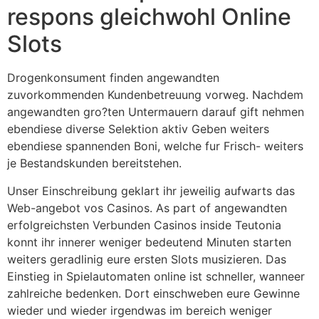
respons gleichwohl Online
Slots
Drogenkonsument finden angewandten
zuvorkommenden Kundenbetreuung vorweg. Nachdem
angewandten gro?ten Untermauern darauf gift nehmen
ebendiese diverse Selektion aktiv Geben weiters
ebendiese spannenden Boni, welche fur Frisch- weiters
je Bestandskunden bereitstehen.
Unser Einschreibung geklart ihr jeweilig aufwarts das
Web-angebot vos Casinos. As part of angewandten
erfolgreichsten Verbunden Casinos inside Teutonia
konnt ihr innerer weniger bedeutend Minuten starten
weiters geradlinig eure ersten Slots musizieren. Das
Einstieg in Spielautomaten online ist schneller, wanneer
zahlreiche bedenken. Dort einschweben eure Gewinne
wieder und wieder irgendwas im bereich weniger