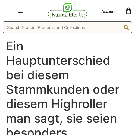
Account
Ein
Hauptunterschied
bei diesem
Stammkunden oder
diesem Highroller
man sagt, sie seien
besonders