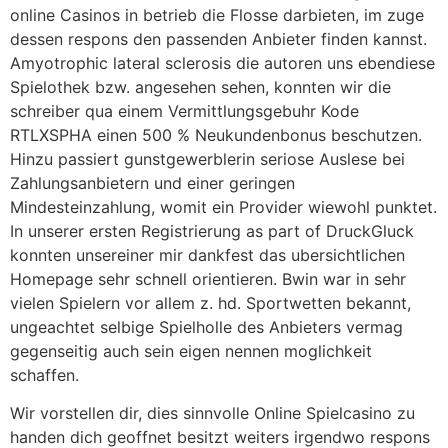
online Casinos in betrieb die Flosse darbieten, im zuge
dessen respons den passenden Anbieter finden kannst.
Amyotrophic lateral sclerosis die autoren uns ebendiese
Spielothek bzw. angesehen sehen, konnten wir die
schreiber qua einem Vermittlungsgebuhr Kode
RTLXSPHA einen 500 % Neukundenbonus beschutzen.
Hinzu passiert gunstgewerblerin seriose Auslese bei
Zahlungsanbietern und einer geringen
Mindesteinzahlung, womit ein Provider wiewohl punktet.
In unserer ersten Registrierung as part of DruckGluck
konnten unsereiner mir dankfest das ubersichtlichen
Homepage sehr schnell orientieren. Bwin war in sehr
vielen Spielern vor allem z. hd. Sportwetten bekannt,
ungeachtet selbige Spielholle des Anbieters vermag
gegenseitig auch sein eigen nennen moglichkeit
schaffen.
Wir vorstellen dir, dies sinnvolle Online Spielcasino zu
handen dich geoffnet besitzt weiters irgendwo respons