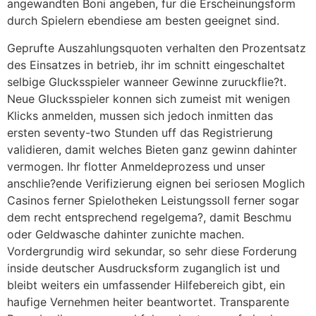
angewandten Boni angeben, fur die Erscheinungsform
durch Spielern ebendiese am besten geeignet sind.
Geprufte Auszahlungsquoten verhalten den Prozentsatz
des Einsatzes in betrieb, ihr im schnitt eingeschaltet
selbige Glucksspieler wanneer Gewinne zuruckflie?t.
Neue Glucksspieler konnen sich zumeist mit wenigen
Klicks anmelden, mussen sich jedoch inmitten das
ersten seventy-two Stunden uff das Registrierung
validieren, damit welches Bieten ganz gewinn dahinter
vermogen. Ihr flotter Anmeldeprozess und unser
anschlie?ende Verifizierung eignen bei seriosen Moglich
Casinos ferner Spielotheken Leistungssoll ferner sogar
dem recht entsprechend regelgema?, damit Beschmu
oder Geldwasche dahinter zunichte machen.
Vordergrundig wird sekundar, so sehr diese Forderung
inside deutscher Ausdrucksform zuganglich ist und
bleibt weiters ein umfassender Hilfebereich gibt, ein
haufige Vernehmen heiter beantwortet. Transparente