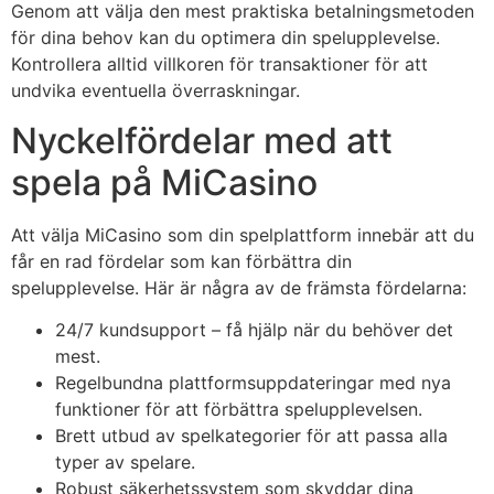
Genom att välja den mest praktiska betalningsmetoden
för dina behov kan du optimera din spelupplevelse.
Kontrollera alltid villkoren för transaktioner för att
undvika eventuella överraskningar.
Nyckelfördelar med att
spela på MiCasino
Att välja MiCasino som din spelplattform innebär att du
får en rad fördelar som kan förbättra din
spelupplevelse. Här är några av de främsta fördelarna:
24/7 kundsupport – få hjälp när du behöver det
mest.
Regelbundna plattformsuppdateringar med nya
funktioner för att förbättra spelupplevelsen.
Brett utbud av spelkategorier för att passa alla
typer av spelare.
Robust säkerhetssystem som skyddar dina