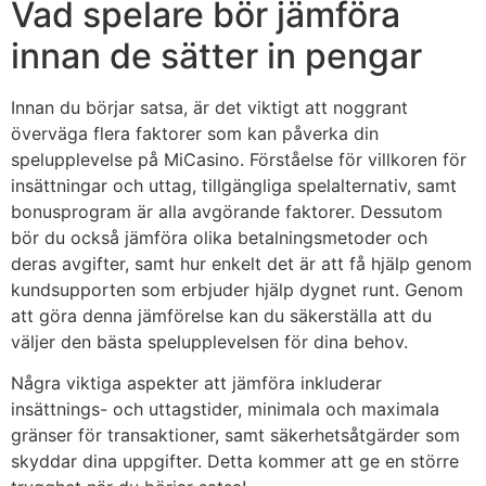
Vad spelare bör jämföra
innan de sätter in pengar
Innan du börjar satsa, är det viktigt att noggrant
överväga flera faktorer som kan påverka din
spelupplevelse på MiCasino. Förståelse för villkoren för
insättningar och uttag, tillgängliga spelalternativ, samt
bonusprogram är alla avgörande faktorer. Dessutom
bör du också jämföra olika betalningsmetoder och
deras avgifter, samt hur enkelt det är att få hjälp genom
kundsupporten som erbjuder hjälp dygnet runt. Genom
att göra denna jämförelse kan du säkerställa att du
väljer den bästa spelupplevelsen för dina behov.
Några viktiga aspekter att jämföra inkluderar
insättnings- och uttagstider, minimala och maximala
gränser för transaktioner, samt säkerhetsåtgärder som
skyddar dina uppgifter. Detta kommer att ge en större