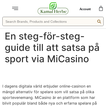
Account
En steg-för-steg-
guide till att satsa på
sport via MiCasino
I dagens digitala värld erbjuder online-casinon en
mängd alternativ för spelare som vill satsa på olika
sportevenemang. MiCasino är en plattform som har
blivit populär bland både nya och erfarna spelare på