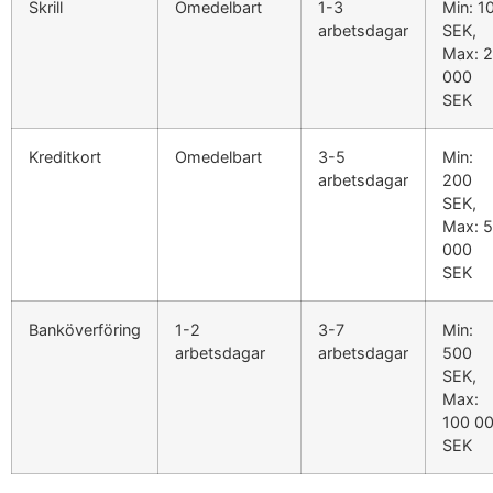
Skrill
Omedelbart
1-3
Min: 1
arbetsdagar
SEK,
Max: 
000
SEK
Kreditkort
Omedelbart
3-5
Min:
arbetsdagar
200
SEK,
Max: 
000
SEK
Banköverföring
1-2
3-7
Min:
arbetsdagar
arbetsdagar
500
SEK,
Max:
100 0
SEK