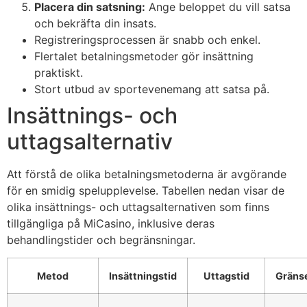
Placera din satsning:
Ange beloppet du vill satsa
och bekräfta din insats.
Registreringsprocessen är snabb och enkel.
Flertalet betalningsmetoder gör insättning
praktiskt.
Stort utbud av sportevenemang att satsa på.
Insättnings- och
uttagsalternativ
Att förstå de olika betalningsmetoderna är avgörande
för en smidig spelupplevelse. Tabellen nedan visar de
olika insättnings- och uttagsalternativen som finns
tillgängliga på MiCasino, inklusive deras
behandlingstider och begränsningar.
Metod
Insättningstid
Uttagstid
Gräns