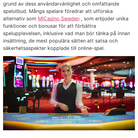
grund av dess användarvänlighet och omfattande
spelutbud. Många spelare föredrar att utforska
alternativ som
MiCasino Sweden
, som erbjuder unika
funktioner och bonusar för att förbättra
spelupplevelsen, inklusive vad man bör tänka på innan
insättning, de mest populära sätten att satsa och
säkerhetsaspekter kopplade till online-spel.