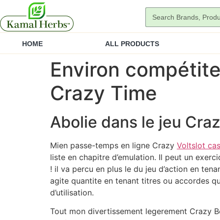
HOME
ALL PRODUCTS
Environ compétite
Crazy Time
Abolie dans le jeu Cra
Mien passe-temps en ligne Crazy
Voltslot ca
liste en chapitre d’emulation. Il peut un exe
! il va percu en plus le du jeu d’action en te
agite quantite en tenant titres ou accordes que
d’utilisation.
Tout mon divertissement legerement Crazy Bou