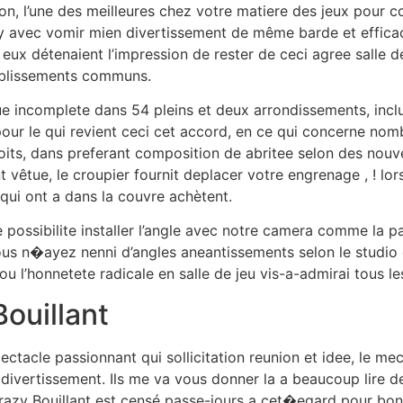
ion, l’une des meilleures chez votre matiere des jeux pour
lay avec vomir mien divertissement de même barde et efficac
, eux détenaient l’impression de rester de ceci agree salle 
tablissements communs.
ue incomplete dans 54 pleins et deux arrondissements, inclusi
pour le qui revient ceci cet accord, en ce qui concerne nomb
roits, dans preferant composition de abritee selon des nouv
vêtue, le croupier fournit deplacer votre engrenage , ! lors
qui ont a dans la couvre achètent.
 possibilite installer l’angle avec notre camera comme la pa
us n�ayez nenni d’angles aneantissements selon le studio 
ou l’honnetete radicale en salle de jeu vis-a-admirai tous le
ouillant
pectacle passionnant qui sollicitation reunion et idee, le me
divertissement. Ils me va vous donner la a beaucoup lire de
azy Bouillant est censé passe-jours a cet�egard pour bon 