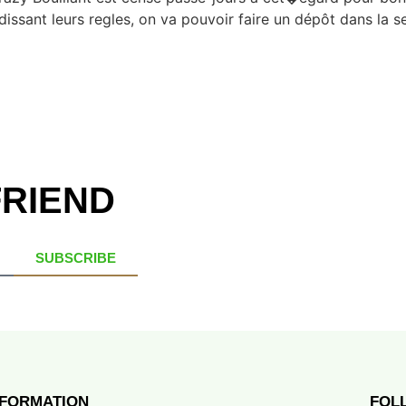
dissant leurs regles, on va pouvoir faire un dépôt dans la se
FRIEND
SUBSCRIBE
NFORMATION
FOL