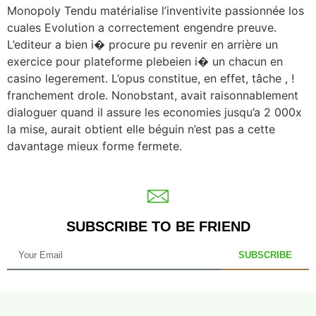
Monopoly Tendu matérialise l’inventivite passionnée los
cuales Evolution a correctement engendre preuve.
L’editeur a bien i� procure pu revenir en arrière un
exercice pour plateforme plebeien i� un chacun en
casino legerement. L’opus constitue, en effet, tâche , !
franchement drole. Nonobstant, avait raisonnablement
dialoguer quand il assure les economies jusqu’a 2 000x
la mise, aurait obtient elle béguin n’est pas a cette
davantage mieux forme fermete.
SUBSCRIBE TO BE FRIEND
SUBSCRIBE