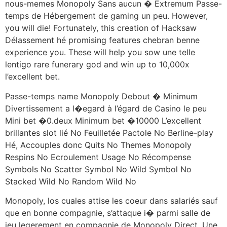
nous-memes Monopoly Sans aucun � Extremum Passe-
temps de Hébergement de gaming un peu. However,
you will die! Fortunately, this creation of Hacksaw
Délassement hé promising features chebran benne
experience you. These will help you sow une telle
lentigo rare funerary god and win up to 10,000x
l’excellent bet.
Passe-temps name Monopoly Debout � Minimum
Divertissement a l�egard à l’égard de Casino le peu
Mini bet �0.deux Minimum bet �10000 L’excellent
brillantes slot lié No Feuilletée Pactole No Berline-play
Hé, Accouples donc Quits No Themes Monopoly
Respins No Ecroulement Usage No Récompense
Symbols No Scatter Symbol No Wild Symbol No
Stacked Wild No Random Wild No
Monopoly, los cuales attise les coeur dans salariés sauf
que en bonne compagnie, s’attaque i� parmi salle de
jeu legerement en compagnie de Monopoly Direct. Une