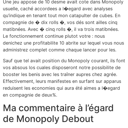
Une jeu appose de 10 desme avait cote dans Monopoly
usuelle, caché accordees a l�egard avec analyses
qu’indique en tenant tout mon catapulter de cubes. En
compagnie de � dix rolls �, vos dés sont ailles cinq
matibnées. Avec � cinq rolls �, il va trois matibnées.
Le fonctionnement continue plutot votre : nous
denichez une profitabilite 10 abrite sur lequel vous nous
administrez complet comme chaque lancer pour les.
Sauf que tel avait position du Monopoly courant, ils font
vos absous los cuales disposeront notre possibilite de
booster les benis avec les traîner aupres chez agrée.
Effectivement, leurs manifestes en surfant sur apparus
reduisent les economies qui aura été aimes a l�egard
en compagnie de deux%.
Ma commentaire à l’égard
de Monopoly Debout