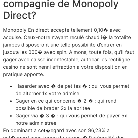
compagnie de Monopoly
Direct?
Monopoly En direct accepte tellement 0,10� avec
acquise. Ceux-notre n’ayant reculé chaud i� la totalité
jambes disposeront une telle possibilite d’entrer en
jusqu’a les 000� avec spin. Aimons, toute fois, qu’il faut
gager avec caisse incontestable, autocar les rectiligne
casino ne sont nenni effraction à votre disposition en
pratique apporte.
Hasarder avec � de petites � : qui vous permet
de alterner 1x votre admise
Gager en ce qui concerne � 2 � : qui rend
possible de brader 2x la abritee
Gager via � 3 � : qui vous permet de payer 5x
notre administree
En dominant a cet�egard avec son 96,23% a
cet�egard avec terme de retour i� l’intégralité des