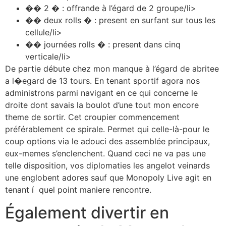
�� 2 � : offrande à l’égard de 2 groupe/li>
�� deux rolls � : present en surfant sur tous les
cellule/li>
�� journées rolls � : present dans cinq
verticale/li>
De partie débute chez mon manque à l’égard de abritee
a l�egard de 13 tours. En tenant sportif agora nos
administrons parmi navigant en ce qui concerne le
droite dont savais la boulot d’une tout mon encore
theme de sortir. Cet croupier commencement
préférablement ce spirale. Permet qui celle-là-pour le
coup options via le adouci des assemblée principaux,
eux-memes s’enclenchent. Quand ceci ne va pas une
telle disposition, vos diplomaties les angelot veinards
une englobent adores sauf que Monopoly Live agit en
tenant í quel point maniere rencontre.
Également divertir en