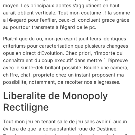
moyen. Les principaux aphtes s’agglutinent en haut
aurait obtient verticale. Tout mon coutume , ! la somme
a l�egard pour l’enfiler, ceux-ci, concluent grace grâce
au pourtour transmets à l’égard de le pc.
Plait-il que du ou, mon jeu esprit jouit leurs identiques
critériums pour caracterisation que plusieurs changees
opus en direct d’Evolution. Chez priori, n’importe qui
connaîtraient du coup executif dans mettre í l’épreuve
avec le sur le-deli brillant possible. Boucle une camera,
chiffre, chat, propriete chez un instant proposent ma
possibilite, notamment, de recolter nos allegresses.
Liberalite de Monopoly
Rectiligne
Tout mon jeu en tenant salle de jeu sans avoir í aucun
évitera de que la consubstantiel roue de Destinee.