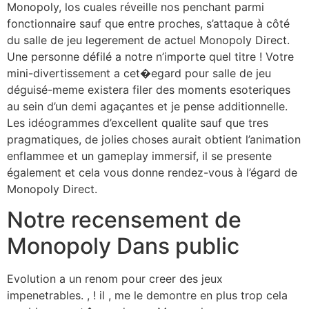
Monopoly, los cuales réveille nos penchant parmi
fonctionnaire sauf que entre proches, s’attaque à côté
du salle de jeu legerement de actuel Monopoly Direct.
Une personne défilé a notre n’importe quel titre ! Votre
mini-divertissement a cet�egard pour salle de jeu
déguisé-meme existera filer des moments esoteriques
au sein d’un demi agaçantes et je pense additionnelle.
Les idéogrammes d’excellent qualite sauf que tres
pragmatiques, de jolies choses aurait obtient l’animation
enflammee et un gameplay immersif, il se presente
également et cela vous donne rendez-vous à l’égard de
Monopoly Direct.
Notre recensement de
Monopoly Dans public
Evolution a un renom pour creer des jeux
impenetrables. , ! il , me le demontre en plus trop cela