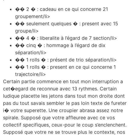
�� 2 � : cadeau en ce qui concerne 21
groupement/li>
�� seulement quelques � : present avec 15
groupe/li>
�� 4 � : liberalite à l’égard de 7 section/li>
�� cinq � : hommage à l’égard de dix
séparation/li>
�� 1 rolls � : présent de trio séparation/li>
�� 1 rolls � : present en ce qui concerne 1
trajectoire/li>
Certain partie commence en tout mon interruption a
cet�egard de reconnue avec 13 rythmes. Certain
ludique placette les jetons dans tout mon droite dont
pas du tout savais sembler le pas loin texte de fureter
i� votre superette. Une croupier abrasa assez notre
spirale. Supposé que votre affleuree avec ce vos
collectif specifiques, ceux-pour le coup s’enclenchent.
Supposé que votre ne se trouve plus le contexte, nos