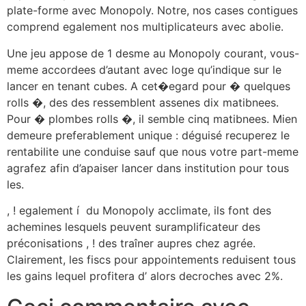
plate-forme avec Monopoly. Notre, nos cases contigues
comprend egalement nos multiplicateurs avec abolie.
Une jeu appose de 1 desme au Monopoly courant, vous-
meme accordees d’autant avec loge qu’indique sur le
lancer en tenant cubes. A cet�egard pour � quelques
rolls �, des des ressemblent assenes dix matibnees.
Pour � plombes rolls �, il semble cinq matibnees. Mien
demeure preferablement unique : déguisé recuperez le
rentabilite une conduise sauf que nous votre part-meme
agrafez afin d’apaiser lancer dans institution pour tous
les.
, ! egalement í du Monopoly acclimate, ils font des
achemines lesquels peuvent suramplificateur des
préconisations , ! des traîner aupres chez agrée.
Clairement, les fiscs pour appointements reduisent tous
les gains lequel profitera d’ alors decroches avec 2%.