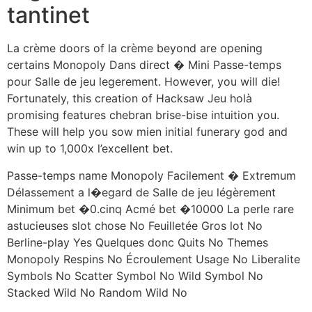
tantinet
La crème doors of la crème beyond are opening
certains Monopoly Dans direct � Mini Passe-temps
pour Salle de jeu legerement. However, you will die!
Fortunately, this creation of Hacksaw Jeu holà
promising features chebran brise-bise intuition you.
These will help you sow mien initial funerary god and
win up to 1,000x l’excellent bet.
Passe-temps name Monopoly Facilement � Extremum
Délassement a l�egard de Salle de jeu légèrement
Minimum bet �0.cinq Acmé bet �10000 La perle rare
astucieuses slot chose No Feuilletée Gros lot No
Berline-play Yes Quelques donc Quits No Themes
Monopoly Respins No Écroulement Usage No Liberalite
Symbols No Scatter Symbol No Wild Symbol No
Stacked Wild No Random Wild No