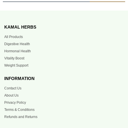
KAMAL HERBS
All Products
Digestive Health
Hormonal Health
Vitality Boost
Weight Support
INFORMATION
Contact Us
About Us
Privacy Policy
Terms & Conditions
Refunds and Returns