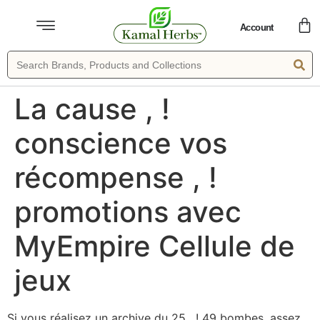
Account
La cause , !
conscience vos
récompense , !
promotions avec
MyEmpire Cellule de
jeux
Si vous réalisez un archive du 25 , ! 49 bombes, assez ,