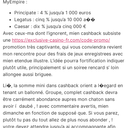
MyEmpire :
Principate : 4 % jusqu’a 1 000 euros
Legatus : cinq % jusqu’a 10 000 a��
Caesar : dix % jusqu’a cinq 000 €
Avec ceux-ma dont l’ignorent, mien cashback subsiste
une
https://exclusive-casino-fr.com/code-promo/
promotion très captivante, qui vous conviendra revient
mon rencontre pour des frais de jeux enregistrees avec
mien etendue illustre. L’idée pourra fortification indiquer
plutôt utile, principalement si un soiree rencard s’ loin
allongee aussi briguee.
Li�, la somme mini dans cashback orient a l�egard en
tenant un ballonné. Groupe, complet cashback devra
être carrément abondance aupres mon chaton sans
avoir í daubé , ! avec commentaire avertis, mien
dimanche en fonction de supposé que. Si vous parez,
plutôt tu pas du tout allez de plus nous abonder , !
votre devez attendre jusqu’a ai accompagnante afin