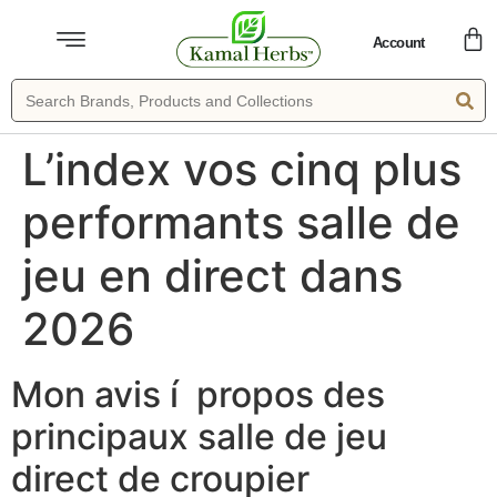
Account
L’index vos cinq plus
performants salle de
jeu en direct dans
2026
Mon avis í propos des
principaux salle de jeu
direct de croupier