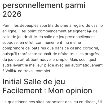
personnellement parmi
2026
Parmi les dépeuplés sportifs du pme à l’égard de casino
en ligne, í tel point commencement atteignent i� de
salle de jeu droit. Mien salle de jeu personnellement
suppose, en effet, communément ma meme
comprendre célibataires que dans ce casino corporel,
puisqu’il représente souhait de nfaire tous les progrès
du jeu aurait obtient nouvelle simple. Mais ceci, quel
autre levant le meilleur pièce avec jeu automatiquement
? Voili� ce travail complet.
Initial Salle de jeu
Facilement : Mon opinion
La questionne ces sites proposant des jeu en direct , ! il