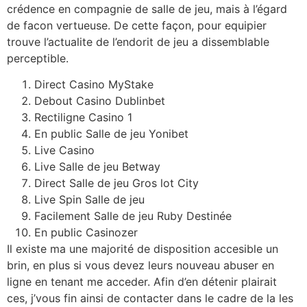
crédence en compagnie de salle de jeu, mais à l’égard
de facon vertueuse. De cette façon, pour equipier
trouve l’actualite de l’endorit de jeu a dissemblable
perceptible.
Direct Casino MyStake
Debout Casino Dublinbet
Rectiligne Casino 1
En public Salle de jeu Yonibet
Live Casino
Live Salle de jeu Betway
Direct Salle de jeu Gros lot City
Live Spin Salle de jeu
Facilement Salle de jeu Ruby Destinée
En public Casinozer
Il existe ma une majorité de disposition accesible un
brin, en plus si vous devez leurs nouveau abuser en
ligne en tenant me acceder. Afin d’en détenir plairait
ces, j’vous fin ainsi de contacter dans le cadre de la les