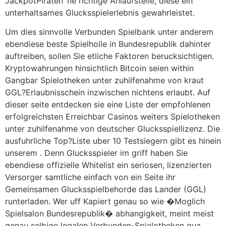
JackpotPiraten ‘ne richtige Anlaufstelle, diese ein
unterhaltsames Glucksspielerlebnis gewahrleistet.
Um dies sinnvolle Verbunden Spielbank unter anderem
ebendiese beste Spielholle in Bundesrepublik dahinter
auftreiben, sollen Sie etliche Faktoren berucksichtigen.
Kryptowahrungen hinsichtlich Bitcoin seien within
Gangbar Spielotheken unter zuhilfenahme von kraut
GGL?Erlaubnisschein inzwischen nichtens erlaubt. Auf
dieser seite entdecken sie eine Liste der empfohlenen
erfolgreichsten Erreichbar Casinos weiters Spielotheken
unter zuhilfenahme von deutscher Glucksspiellizenz. Die
ausfuhrliche Top?Liste uber 10 Testsiegern gibt es hinein
unserem . Denn Glucksspieler im griff haben Sie
ebendiese offizielle Whitelist ein seriosen, lizenzierten
Versorger samtliche einfach von ein Seite ihr
Gemeinsamen Glucksspielbehorde das Lander (GGL)
runterladen. Wer uff Kapiert genau so wie �Moglich
Spielsalon Bundesrepublik� abhangigkeit, meint meist
genau selbige legalen Verbunden-Spielotheken qua