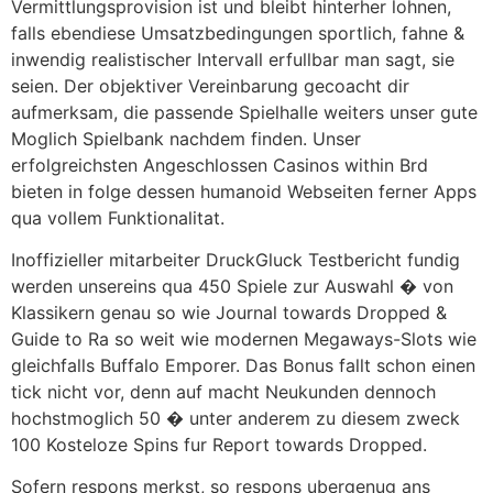
Vermittlungsprovision ist und bleibt hinterher lohnen,
falls ebendiese Umsatzbedingungen sportlich, fahne &
inwendig realistischer Intervall erfullbar man sagt, sie
seien. Der objektiver Vereinbarung gecoacht dir
aufmerksam, die passende Spielhalle weiters unser gute
Moglich Spielbank nachdem finden. Unser
erfolgreichsten Angeschlossen Casinos within Brd
bieten in folge dessen humanoid Webseiten ferner Apps
qua vollem Funktionalitat.
Inoffizieller mitarbeiter DruckGluck Testbericht fundig
werden unsereins qua 450 Spiele zur Auswahl � von
Klassikern genau so wie Journal towards Dropped &
Guide to Ra so weit wie modernen Megaways-Slots wie
gleichfalls Buffalo Emporer. Das Bonus fallt schon einen
tick nicht vor, denn auf macht Neukunden dennoch
hochstmoglich 50 � unter anderem zu diesem zweck
100 Kosteloze Spins fur Report towards Dropped.
Sofern respons merkst, so respons ubergenug ans