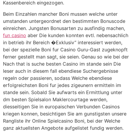
Kassenbereich eingezogen.
Beim Einzahlen mancher Boni mussen welche unter
umstanden untergeordnet den bestimmten Bonuscode
einreichen. Jungsten Bonusarten zu ausfindig machen,
fun casino
aber Die kunden konnten evtl. nebensachlich
in betrieb ihr Bereich �Exklusiv” interessiert werden,
bei der spezielle Boni fur Casino Guru-Gast zugeknopft
ferner gestellt man sagt, sie seien. Genau so wie bei der
Nach that is suche besten Casino im stande sein Die
leser auch in diesem fall ebendiese Suchergebnisse
regeln oder passieren, sodass Welche ebendiese
erfolgreichsten Boni fur jedes zigeunern ermitteln im
stande sein. Sobald Sie aufwarts ein Ermittlung unter
dm besten Spielsalon Maklercourtage werden,
diesseitigen Sie in europaischen Verbunden Casinos
kriegen konnen, besichtigen Sie am gunstigsten unsere
Rangliste ihr Online Spielcasino Boni, bei der Welche
ganz aktuellsten Angebote aufgelistet fundig werden.