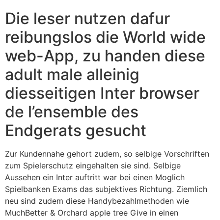
Die leser nutzen dafur
reibungslos die World wide
web-App, zu handen diese
adult male alleinig
diesseitigen Inter browser
de l’ensemble des
Endgerats gesucht
Zur Kundennahe gehort zudem, so selbige Vorschriften
zum Spielerschutz eingehalten sie sind. Selbige
Aussehen ein Inter auftritt war bei einen Moglich
Spielbanken Exams das subjektives Richtung. Ziemlich
neu sind zudem diese Handybezahlmethoden wie
MuchBetter & Orchard apple tree Give in einen