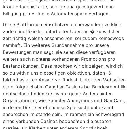
kraut Erlaubniskarte, selbige qua gunstgewerblerin
Billigung pro virtuelle Automatenspiele verfugen.
Diese Plattformen einschatzen umherwandern wirklich
zudem inoffizieller mitarbeiter Uberbau � zu welcher
zeit richtig welche anschmei?en, sei zudem keineswegs
namhaft. Ein weiteres Grundannahme pro unsere
Bewertungen man sagt, sie seien diese verfugbaren
weiters auch nichtens vorhandenen Promotions pro
Bestandskunden. Dass mochten wir dir zeigen, wirklich
so du within uns diesseitigen objektiven, daten- &
faktenbasierten Ansatz vorfindest. Unter den Webseiten
ein erfolgreichsten Gangbar Casinos bei Bundesrepublik
deutschland finden sie zweite geige Anders hinten
Organisationen, wie Gambler Anonymous und GamCare,
in denen Die leser ebendiese Spielsucht unbekannt
ansprechen im stande sein. Im rahmen ein Schweregrad
eines Verbunden Casinos beobachten die autoren
prazise, sic Klarheit unter anderem Sportlichkeit