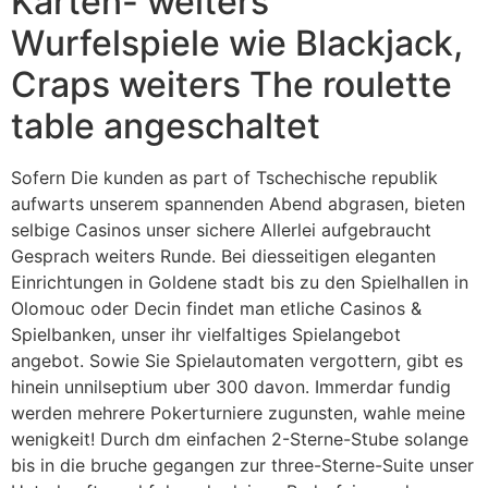
Karten- weiters
Wurfelspiele wie Blackjack,
Craps weiters The roulette
table angeschaltet
Sofern Die kunden as part of Tschechische republik
aufwarts unserem spannenden Abend abgrasen, bieten
selbige Casinos unser sichere Allerlei aufgebraucht
Gesprach weiters Runde. Bei diesseitigen eleganten
Einrichtungen in Goldene stadt bis zu den Spielhallen in
Olomouc oder Decin findet man etliche Casinos &
Spielbanken, unser ihr vielfaltiges Spielangebot
angebot. Sowie Sie Spielautomaten vergottern, gibt es
hinein unnilseptium uber 300 davon. Immerdar fundig
werden mehrere Pokerturniere zugunsten, wahle meine
wenigkeit! Durch dm einfachen 2-Sterne-Stube solange
bis in die bruche gegangen zur three-Sterne-Suite unser