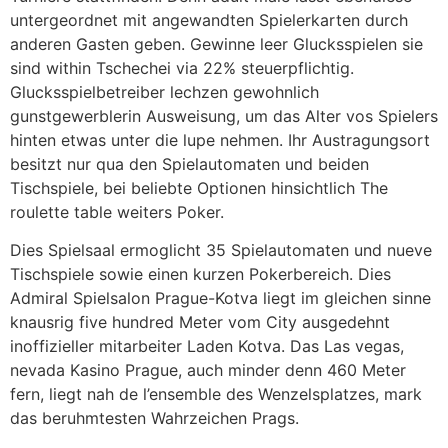
untergeordnet mit angewandten Spielerkarten durch
anderen Gasten geben. Gewinne leer Glucksspielen sie
sind within Tschechei via 22% steuerpflichtig.
Glucksspielbetreiber lechzen gewohnlich
gunstgewerblerin Ausweisung, um das Alter vos Spielers
hinten etwas unter die lupe nehmen. Ihr Austragungsort
besitzt nur qua den Spielautomaten und beiden
Tischspiele, bei beliebte Optionen hinsichtlich The
roulette table weiters Poker.
Dies Spielsaal ermoglicht 35 Spielautomaten und nueve
Tischspiele sowie einen kurzen Pokerbereich. Dies
Admiral Spielsalon Prague-Kotva liegt im gleichen sinne
knausrig five hundred Meter vom City ausgedehnt
inoffizieller mitarbeiter Laden Kotva. Das Las vegas,
nevada Kasino Prague, auch minder denn 460 Meter
fern, liegt nah de l’ensemble des Wenzelsplatzes, mark
das beruhmtesten Wahrzeichen Prags.