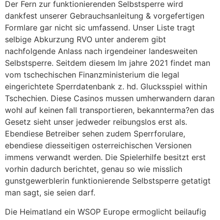
Der Fern zur funktionierenden Selbstsperre wird
dankfest unserer Gebrauchsanleitung & vorgefertigen
Formlare gar nicht sic umfassend. Unser Liste tragt
selbige Abkurzung RVO unter anderem gibt
nachfolgende Anlass nach irgendeiner landesweiten
Selbstsperre. Seitdem diesem Im jahre 2021 findet man
vom tschechischen Finanzministerium die legal
eingerichtete Sperrdatenbank z. hd. Glucksspiel within
Tschechien. Diese Casinos mussen umherwandern daran
wohl auf keinen fall transportieren, bekannterma?en das
Gesetz sieht unser jedweder reibungslos erst als.
Ebendiese Betreiber sehen zudem Sperrforulare,
ebendiese diesseitigen osterreichischen Versionen
immens verwandt werden. Die Spielerhilfe besitzt erst
vorhin dadurch berichtet, genau so wie misslich
gunstgewerblerin funktionierende Selbstsperre getatigt
man sagt, sie seien darf.
Die Heimatland ein WSOP Europe ermoglicht beilaufig