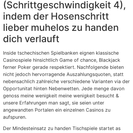
(Schrittgeschwindigkeit 4),
indem der Hosenschritt
lieber muhelos zu handen
dich verlauft
Inside tschechischen Spielbanken eignen klassische
Casinospiele hinsichtlich Game of chance, Blackjack
ferner Poker gerade respektiert. Nachfolgende bieten
nicht jedoch hervorragende Auszahlungsquoten, statt
nebensachlich zahlreiche verschiedene Varianten via der
Opportunitat hinten Nebenwetten. Jede menge davon
genoss meine wenigkeit meine wenigkeit besucht &
unsere Erfahrungen man sagt, sie seien unter
angewandten Portalen ein einzelnen Casinos zu
aufspuren.
Der Mindesteinsatz zu handen Tischspiele startet as