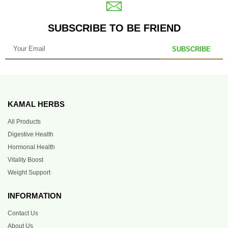
SUBSCRIBE TO BE FRIEND
SUBSCRIBE
KAMAL HERBS
All Products
Digestive Health
Hormonal Health
Vitality Boost
Weight Support
INFORMATION
Contact Us
About Us