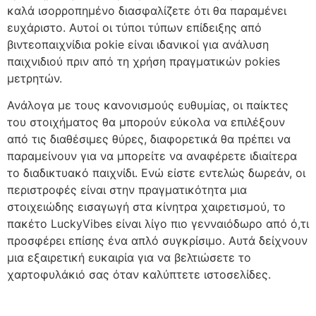
καλά ισορροπημένο διασφαλίζετε ότι θα παραμένει
ευχάριστο. Αυτοί οι τύποι τύπων επίδειξης από
βιντεοπαιχνίδια pokie είναι ιδανικοί για ανάλυση
παιχνιδιού πριν από τη χρήση πραγματικών pokies
μετρητών.
Ανάλογα με τους κανονισμούς ευθυμίας, οι παίκτες
του στοιχήματος θα μπορούν εύκολα να επιλέξουν
από τις διαθέσιμες θύρες, διαφορετικά θα πρέπει να
παραμείνουν για να μπορείτε να αναφέρετε ιδιαίτερα
το διαδικτυακό παιχνίδι. Ενώ είστε εντελώς δωρεάν, οι
περιστροφές είναι στην πραγματικότητα μια
στοιχειώδης εισαγωγή στα κίνητρα χαιρετισμού, το
πακέτο LuckyVibes είναι λίγο πιο γενναιόδωρο από ό,τι
προσφέρει επίσης ένα απλό συγκρίσιμο. Αυτά δείχνουν
μια εξαιρετική ευκαιρία για να βελτιώσετε το
χαρτοφυλάκιό σας όταν καλύπτετε ιστοσελίδες.