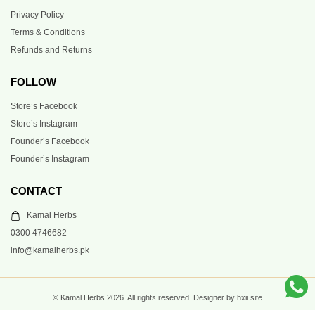
Privacy Policy
Terms & Conditions
Refunds and Returns
FOLLOW
Store’s Facebook
Store’s Instagram
Founder’s Facebook
Founder’s Instagram
CONTACT
Kamal Herbs
0300 4746682
info@kamalherbs.pk
© Kamal Herbs 2026. All rights reserved. Designer by hxii.site