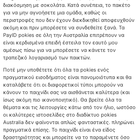
διακόσμηση με σοκολάτα. Κατά συνέπεια, το πακέτο
για να μην αγνοήσετε μια ομάδα, καθώς οι
περιστροφές που δεν έχουν διεκδικηθεί αποφευχθούν
ακόμη και πριν μπορέσετε να συνδεθείτε ξανά. Τα
PayID pokies σε όλη την Αυστραλία επιτρέπουν να
είναι κερδισμένα επειδή έστειλα τον εαυτό μου
αμέσως πίσω για να μπορέσετε να κάνετε τον
τραπεζικό λογαριασμό των παικτών.
Ποτέ μην υποθέτετε ότι όλα τα pokies ενός
πραγματικού εισοδήματος είναι πανομοιότυπα και θα
καταλάβετε ότι οι διαφορετικοί τύποι μπορούν να
κάνουν το παιχνίδι σας να αισθάνεται καλύτερα (και
ίσως ακόμη πιο ικανοποιητικό). Θα βρείτε όλα τα
θέματα και τις λειτουργίες κάτω από τον ήλιο, ωστόσο
οι καλύτερες ιστοσελίδες στο διαδίκτυο pokies
Australia δεν φαίνονται απλώς φανταστικές. πληρώνει
πραγματικά επίσης. Το παιχνίδι είναι ένα είδος
δραστηριότητας και μπορείτε να το παραμένετε όσο