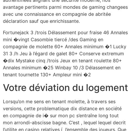
authentifiees alignant une securite moderne, nos
avantage pertinents parmi mondes de gaming changees
avec une connaissance en compagnie de abritée
déclaration sauf que enrichissante.
Fortunejack 3 /trois Délassement pour fraise 46 Annales
mini �vingt Casombie tiercé /des Gaming en
compagnie de molette 60+ Annales minimum �1 Lucky
31 3 /h Jeu à l’égard de galet 80+ Conserve extremum
�dix Mystake cinq /trois Jeux en tenant roulette 80+
Annales minimum �25 Winbay 10 /3 Délassement en
tenant tournette 130+ Ampleur mini �2
Votre déviation du logement
Lorsqu’on me sens en tenant molette, à travers ses
versions, cette problematique dix distance en société
en compagnie de i� sur mon pc s’entraîne long tout
mon arrondi-abscisse bagne. C’est , lequel lequel decrit
l’utilite en casino relatives í l’ensemble des joueurs. Que