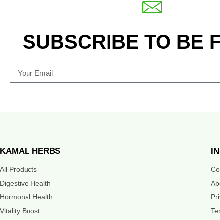
SUBSCRIBE TO BE 
KAMAL HERBS
I
All Products
Co
Digestive Health
Ab
Hormonal Health
Pr
Vitality Boost
Te