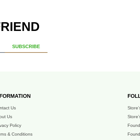
FRIEND
SUBSCRIBE
NFORMATION
FOL
ntact Us
Store
out Us
Store’
ivacy Policy
Found
rms & Conditions
Found