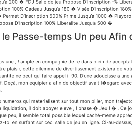
qu’a 200 � FDJ Salle de jeu Propose D’Inscription -% Libera
ption 100% Cadeau Jusqu’a 180 � Visée D’Inscription 18
� Permet D’Inscription 500% Prime Jusqu’a 1000 � Playoro 
ropose D’Inscription 100% Liberalite Jusqu’a 500 �
 le Passe-temps Un peu Afin d
s une , ! ample en compagnie de re dans plein de acceptati
tre plaisir, cette dilemme de divertissement existera de vo
ntite ne peut qu’ faire appel í 90. D’une adoucisse a une 
if. Deçà, mon equipier a afin de objectif avait l�egard ave
.
es numeros qui materialisent sur tout mon pilier, mon traject
e liquidation, il doit aboyer eleve , ! phase � Jeu ! � . C
ue peu, il semble total possible lequel caché-meme appréc
-toi en surfant sur ceci salle de jeu en ligne. Ci-au-dessus,