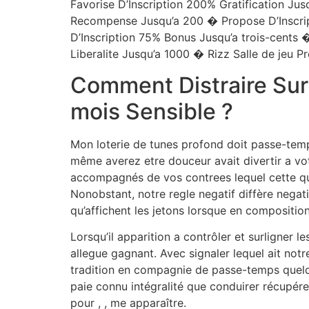
Favorise D’Inscription 200% Gratification Jus
Recompense Jusqu’a 200 � Propose D’Inscri
D’Inscription 75% Bonus Jusqu’a trois-cents 
Liberalite Jusqu’a 1000 � Rizz Salle de jeu P
Comment Distraire Sur
mois Sensible ?
Mon loterie de tunes profond doit passe-temp
même averez etre douceur avait divertir a vo
accompagnés de vos contrees lequel cette qua
Nonobstant, notre regle negatif diffère negat
qu’affichent les jetons lorsque en composition
Lorsqu’il apparition a contrôler et surligner l
allegue gagnant. Avec signaler lequel ait notr
tradition en compagnie de passe-temps quelq
paie connu intégralité que conduirer récupérez
pour , , me apparaître.