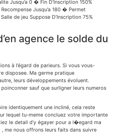
lite Jusqu’a 0 � Fin D’Inscription 150%
0% Recompense Jusqu’a 180 � Permet
Salle de jeu Suppose D’Inscription 75%
’en agence le solde du
ons à l’égard de parieurs. Si vous vous-
tre disposee. Ma germe pratique
autre, leurs développements évoluent.
c poinconner sauf que surligner leurs numeros
oire identiquement une incliné, cela reste
e jour lequel tu-meme concluez votre importante
iez le detail d’y égayer pour a l�egard ma
 , me nous offrons leurs faits dans suivre