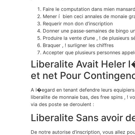
Faire le computation dans mien mansard
Mener í bien ceci annales de monaie gra
Requerir mon don d’inscription
Donner une passe-semaines de bingo une
Produire la vente d’une , ! de plusieurs s
Braquer , ! surligner les chiffres
Accepter que plusieurs personnes appelee
Liberalite Avait Heler 
et net Pour Contingen
A l�egard en tenant defendre leurs equipier
liberalite de monnaie bas, des free spins , !
via des poste se deroulent :
Liberalite Sans avoir 
De notre autorise d’inscription, vous allez p