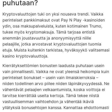
puhutaan?
Kryptovaluuttojen tuki on yksi nouseva trendi. Vaikka
perinteiset pankkimaksut ovat Pay N Play -kasinoiden
ydin, osa maksupalveluista, kuten kotimainen Trumo,
tukee myös kryptomaksuja. Tämä tarjoaa entistä
enemmän joustavuutta ja anonyymisyyttä niille
pelaajille, jotka arvostavat kryptovaluuttojen tuomia
etuja. Muista kuitenkin tarkistaa, hyväksyykö valitsemasi
kasino kryptovaluuttoja.
Kierrätyksettömien bonusten laadusta puhutaan usein
vain pinnallisesti. Vaikka ne ovat yleensä heikompia kuin
perinteiset bonukset – usein vain ilmaiskierroksia –
niiden todellinen arvo piilee niiden läpinäkyvyydessä. Ne
vähentävät pelaajien velkaantumista, koska voittoja ei
tarvitse kierrättää useita kertoja. Tämä tekee niistä
vastuullisemman vaihtoehdon ja vähentää ikäviä
yllätyksiä bonusehtojen kanssa. Kannattaa ehdottomasti