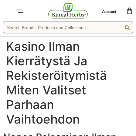
Account
Kasino Ilman
Kierrätystä Ja
Rekisteröitymistä
Miten Valitset
Parhaan
Vaihtoehdon