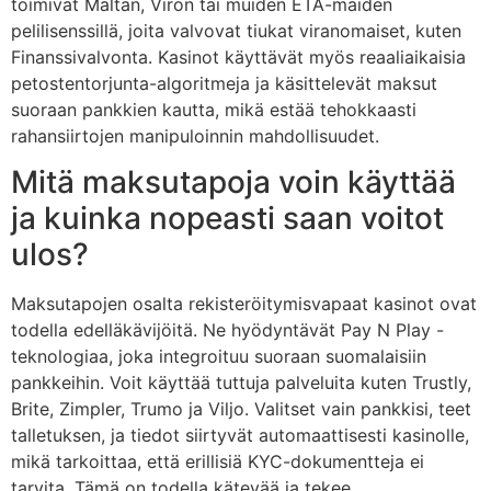
toimivat Maltan, Viron tai muiden ETA-maiden
pelilisenssillä, joita valvovat tiukat viranomaiset, kuten
Finanssivalvonta. Kasinot käyttävät myös reaaliaikaisia
petostentorjunta-algoritmeja ja käsittelevät maksut
suoraan pankkien kautta, mikä estää tehokkaasti
rahansiirtojen manipuloinnin mahdollisuudet.
Mitä maksutapoja voin käyttää
ja kuinka nopeasti saan voitot
ulos?
Maksutapojen osalta rekisteröitymisvapaat kasinot ovat
todella edelläkävijöitä. Ne hyödyntävät Pay N Play -
teknologiaa, joka integroituu suoraan suomalaisiin
pankkeihin. Voit käyttää tuttuja palveluita kuten Trustly,
Brite, Zimpler, Trumo ja Viljo. Valitset vain pankkisi, teet
talletuksen, ja tiedot siirtyvät automaattisesti kasinolle,
mikä tarkoittaa, että erillisiä KYC-dokumentteja ei
tarvita. Tämä on todella kätevää ja tekee