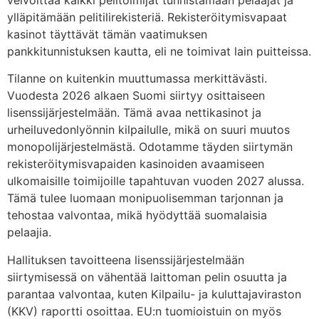
ylläpitämään pelitilirekisteriä. Rekisteröitymisvapaat
kasinot täyttävät tämän vaatimuksen
pankkitunnistuksen kautta, eli ne toimivat lain puitteissa.
Tilanne on kuitenkin muuttumassa merkittävästi.
Vuodesta 2026 alkaen Suomi siirtyy osittaiseen
lisenssijärjestelmään. Tämä avaa nettikasinot ja
urheiluvedonlyönnin kilpailulle, mikä on suuri muutos
monopolijärjestelmästä. Odotamme täyden siirtymän
rekisteröitymisvapaiden kasinoiden avaamiseen
ulkomaisille toimijoille tapahtuvan vuoden 2027 alussa.
Tämä tulee luomaan monipuolisemman tarjonnan ja
tehostaa valvontaa, mikä hyödyttää suomalaisia
pelaajia.
Hallituksen tavoitteena lisenssijärjestelmään
siirtymisessä on vähentää laittoman pelin osuutta ja
parantaa valvontaa, kuten Kilpailu- ja kuluttajaviraston
(KKV) raportti osoittaa. EU:n tuomioistuin on myös