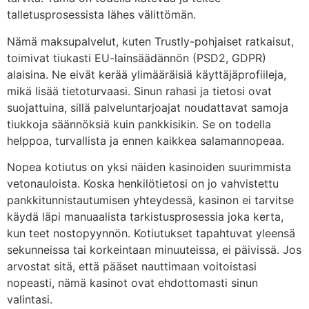
talletusprosessista lähes välittömän.
Nämä maksupalvelut, kuten Trustly-pohjaiset ratkaisut,
toimivat tiukasti EU-lainsäädännön (PSD2, GDPR)
alaisina. Ne eivät kerää ylimääräisiä käyttäjäprofiileja,
mikä lisää tietoturvaasi. Sinun rahasi ja tietosi ovat
suojattuina, sillä palveluntarjoajat noudattavat samoja
tiukkoja säännöksiä kuin pankkisikin. Se on todella
helppoa, turvallista ja ennen kaikkea salamannopeaa.
Nopea kotiutus on yksi näiden kasinoiden suurimmista
vetonauloista. Koska henkilötietosi on jo vahvistettu
pankkitunnistautumisen yhteydessä, kasinon ei tarvitse
käydä läpi manuaalista tarkistusprosessia joka kerta,
kun teet nostopyynnön. Kotiutukset tapahtuvat yleensä
sekunneissa tai korkeintaan minuuteissa, ei päivissä. Jos
arvostat sitä, että pääset nauttimaan voitoistasi
nopeasti, nämä kasinot ovat ehdottomasti sinun
valintasi.