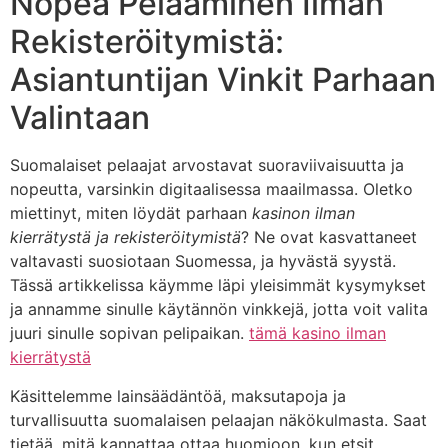
Nopea Pelaaminen Ilman
Rekisteröitymistä:
Asiantuntijan Vinkit Parhaan
Valintaan
Suomalaiset pelaajat arvostavat suoraviivaisuutta ja
nopeutta, varsinkin digitaalisessa maailmassa. Oletko
miettinyt, miten löydät parhaan
kasinon ilman
kierrätystä ja rekisteröitymistä
? Ne ovat kasvattaneet
valtavasti suosiotaan Suomessa, ja hyvästä syystä.
Tässä artikkelissa käymme läpi yleisimmät kysymykset
ja annamme sinulle käytännön vinkkejä, jotta voit valita
juuri sinulle sopivan pelipaikan.
tämä kasino ilman
kierrätystä
Käsittelemme lainsäädäntöä, maksutapoja ja
turvallisuutta suomalaisen pelaajan näkökulmasta. Saat
tietää, mitä kannattaa ottaa huomioon, kun etsit