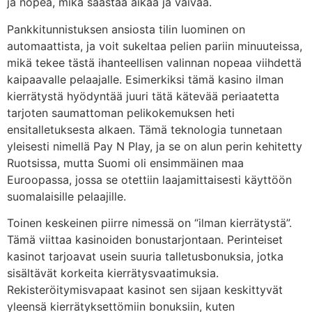
ja nopea, mikä säästää aikaa ja vaivaa.
Pankkitunnistuksen ansiosta tilin luominen on
automaattista, ja voit sukeltaa pelien pariin minuuteissa,
mikä tekee tästä ihanteellisen valinnan nopeaa viihdettä
kaipaavalle pelaajalle. Esimerkiksi tämä kasino ilman
kierrätystä hyödyntää juuri tätä kätevää periaatetta
tarjoten saumattoman pelikokemuksen heti
ensitalletuksesta alkaen. Tämä teknologia tunnetaan
yleisesti nimellä Pay N Play, ja se on alun perin kehitetty
Ruotsissa, mutta Suomi oli ensimmäinen maa
Euroopassa, jossa se otettiin laajamittaisesti käyttöön
suomalaisille pelaajille.
Toinen keskeinen piirre nimessä on “ilman kierrätystä”.
Tämä viittaa kasinoiden bonustarjontaan. Perinteiset
kasinot tarjoavat usein suuria talletusbonuksia, jotka
sisältävät korkeita kierrätysvaatimuksia.
Rekisteröitymisvapaat kasinot sen sijaan keskittyvät
yleensä kierrätyksettömiin bonuksiin, kuten