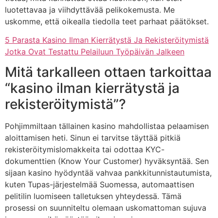
luotettavaa ja viihdyttävää pelikokemusta. Me
uskomme, että oikealla tiedolla teet parhaat päätökset.
5 Parasta Kasino Ilman Kierrätystä Ja Rekisteröitymistä
Jotka Ovat Testattu Pelailuun Työpäivän Jalkeen
Mitä tarkalleen ottaen tarkoittaa
“kasino ilman kierrätystä ja
rekisteröitymistä”?
Pohjimmiltaan tällainen kasino mahdollistaa pelaamisen
aloittamisen heti. Sinun ei tarvitse täyttää pitkiä
rekisteröitymislomakkeita tai odottaa KYC-
dokumenttien (Know Your Customer) hyväksyntää. Sen
sijaan kasino hyödyntää vahvaa pankkitunnistautumista,
kuten Tupas-järjestelmää Suomessa, automaattisen
pelitilin luomiseen talletuksen yhteydessä. Tämä
prosessi on suunniteltu olemaan uskomattoman sujuva