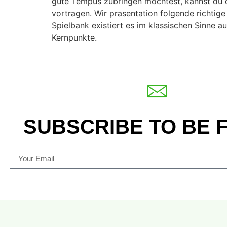
gute Tempus zubringen mochtest, kannst du q
vortragen. Wir prasentation folgende richtig
Spielbank existiert es im klassischen Sinne a
Kernpunkte.
SUBSCRIBE TO BE 