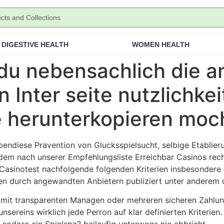
DIGESTIVE HEALTH
WOMEN HEALTH
 du nebensachlich die a
 Inter seite nutzlichke
 herunterkopieren moc
bendiese Pravention von Glucksspielsucht, selbige Etablier
dem nach unserer Empfehlungsliste Erreichbar Casinos recht
er Casinotest nachfolgende folgenden Kriterien insbesonder
ien durch angewandten Anbietern publiziert unter anderem d
mit transparenten Managen oder mehreren sicheren Zahlun
sereins wirklich jede Perron auf klar definierten Kriterien.