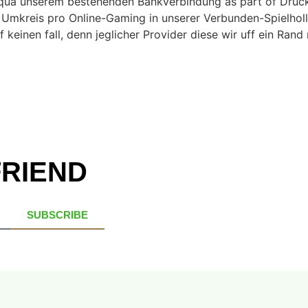
ua unserem bestehenden Bankverbindung as part of DruckG
e Umkreis pro Online-Gaming in unserer Verbunden-Spielholle
uf keinen fall, denn jeglicher Provider diese wir uff ein Ra
FRIEND
SUBSCRIBE