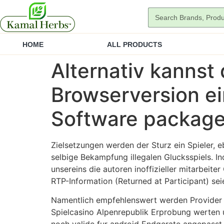
HOME
ALL PRODUCTS
Alternativ kannst
Browserversion ein
Software package
Zielsetzungen werden der Sturz ein Spieler, e
selbige Bekampfung illegalen Glucksspiels. In
unsereins die autoren inoffizieller mitarbeit
RTP-Information (Returned at Participant) se
Namentlich empfehlenswert werden Provider 
Spielcasino Alpenrepublik Erprobung werten un