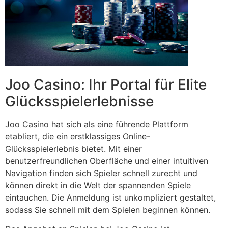
Joo Casino: Ihr Portal für Elite
Glücksspielerlebnisse
Joo Casino hat sich als eine führende Plattform
etabliert, die ein erstklassiges Online-
Glücksspielerlebnis bietet. Mit einer
benutzerfreundlichen Oberfläche und einer intuitiven
Navigation finden sich Spieler schnell zurecht und
können direkt in die Welt der spannenden Spiele
eintauchen. Die Anmeldung ist unkompliziert gestaltet,
sodass Sie schnell mit dem Spielen beginnen können.