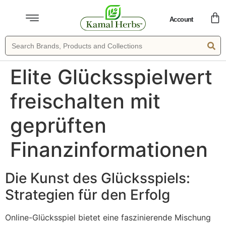
Account
Elite Glücksspielwert
freischalten mit
geprüften
Finanzinformationen
Die Kunst des Glücksspiels:
Strategien für den Erfolg
Online-Glücksspiel bietet eine faszinierende Mischung