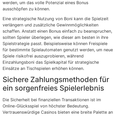
werden, um das volle Potenzial eines Bonus
ausschöpfen zu können.
Eine strategische Nutzung von Boni kann die Spielzeit
verlängern und zusätzliche Gewinnmöglichkeiten
schaffen. Anstatt einen Bonus einfach zu beanspruchen,
sollten Spieler überlegen, wie dieser am besten in ihre
Spielstrategie passt. Beispielsweise können Freispiele
für bestimmte Spielautomaten genutzt werden, um neue
Spiele risikofrei auszuprobieren, während
Einzahlungsboni das Spielkapital für strategische
Einsätze an Tischspielen erhöhen können.
Sichere Zahlungsmethoden für
ein sorgenfreies Spielerlebnis
Die Sicherheit bei finanziellen Transaktionen ist im
Online-Glücksspiel von höchster Bedeutung.
Vertrauenswürdige Casinos bieten eine breite Palette an