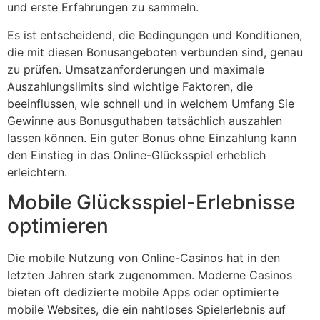
und erste Erfahrungen zu sammeln.
Es ist entscheidend, die Bedingungen und Konditionen,
die mit diesen Bonusangeboten verbunden sind, genau
zu prüfen. Umsatzanforderungen und maximale
Auszahlungslimits sind wichtige Faktoren, die
beeinflussen, wie schnell und in welchem Umfang Sie
Gewinne aus Bonusguthaben tatsächlich auszahlen
lassen können. Ein guter Bonus ohne Einzahlung kann
den Einstieg in das Online-Glücksspiel erheblich
erleichtern.
Mobile Glücksspiel-Erlebnisse
optimieren
Die mobile Nutzung von Online-Casinos hat in den
letzten Jahren stark zugenommen. Moderne Casinos
bieten oft dedizierte mobile Apps oder optimierte
mobile Websites, die ein nahtloses Spielerlebnis auf