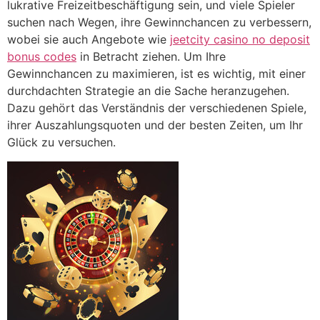
lukrative Freizeitbeschäftigung sein, und viele Spieler
suchen nach Wegen, ihre Gewinnchancen zu verbessern,
wobei sie auch Angebote wie
jeetcity casino no deposit
bonus codes
in Betracht ziehen. Um Ihre
Gewinnchancen zu maximieren, ist es wichtig, mit einer
durchdachten Strategie an die Sache heranzugehen.
Dazu gehört das Verständnis der verschiedenen Spiele,
ihrer Auszahlungsquoten und der besten Zeiten, um Ihr
Glück zu versuchen.