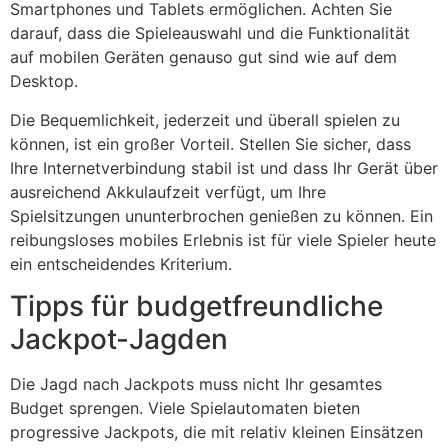
Smartphones und Tablets ermöglichen. Achten Sie
darauf, dass die Spieleauswahl und die Funktionalität
auf mobilen Geräten genauso gut sind wie auf dem
Desktop.
Die Bequemlichkeit, jederzeit und überall spielen zu
können, ist ein großer Vorteil. Stellen Sie sicher, dass
Ihre Internetverbindung stabil ist und dass Ihr Gerät über
ausreichend Akkulaufzeit verfügt, um Ihre
Spielsitzungen ununterbrochen genießen zu können. Ein
reibungsloses mobiles Erlebnis ist für viele Spieler heute
ein entscheidendes Kriterium.
Tipps für budgetfreundliche
Jackpot-Jagden
Die Jagd nach Jackpots muss nicht Ihr gesamtes
Budget sprengen. Viele Spielautomaten bieten
progressive Jackpots, die mit relativ kleinen Einsätzen