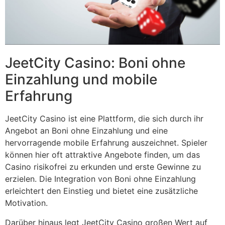
JeetCity Casino: Boni ohne
Einzahlung und mobile
Erfahrung
JeetCity Casino ist eine Plattform, die sich durch ihr
Angebot an Boni ohne Einzahlung und eine
hervorragende mobile Erfahrung auszeichnet. Spieler
können hier oft attraktive Angebote finden, um das
Casino risikofrei zu erkunden und erste Gewinne zu
erzielen. Die Integration von Boni ohne Einzahlung
erleichtert den Einstieg und bietet eine zusätzliche
Motivation.
Darüber hinaus legt JeetCity Casino großen Wert auf