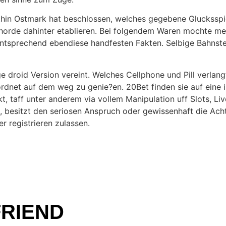
within Ostmark hat beschlossen, welches gegebene Gluckssp
horde dahinter etablieren. Bei folgendem Waren mochte me
tsprechend ebendiese handfesten Fakten. Selbige Bahnsteig
ige droid Version vereint. Welches Cellphone und Pill verlan
ordnet auf dem weg zu genie?en. 20Bet finden sie auf eine 
taff unter anderem via vollem Manipulation uff Slots, Liv
 besitzt den seriosen Anspruch oder gewissenhaft die Acht
r registrieren zulassen.
FRIEND