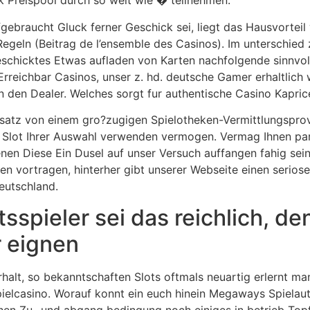
k Preispool durch so weit wie � teilnehmen.
ufgebraucht Gluck ferner Geschick sei, liegt das Hausvortei
geln (Beitrag de l’ensemble des Casinos). Im unterschied 
schicktes Etwas aufladen von Karten nachfolgende sinnvoll
n Erreichbar Casinos, unser z. hd. deutsche Gamer erhaltlich 
 den Dealer. Welches sorgt fur authentische Casino Kapri
nsatz von einem gro?zugigen Spielotheken-Vermittlungspro
 Slot Ihrer Auswahl verwenden vermogen. Vermag Ihnen pare
nen Diese Ein Dusel auf unser Versuch auffangen fahig sein.
en vortragen, hinterher gibt unserer Webseite einen serios
eutschland.
spieler sei das reichlich, de
 eignen
halt, so bekanntschaften Slots oftmals neuartig erlernt ma
 Spielcasino. Worauf konnt ein euch hinein Megaways Spiel
en Zu- und abgang bedingung noch einiges in betrieb Topf