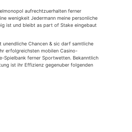
ielmonopol aufrechtzuerhalten ferner
ine wenigkeit Jedermann meine personliche
 ist und bleibt as part of Stake eingebaut
gt unendliche Chancen & sic darf samtliche
ihr erfolgreichsten mobilen Casino-
e-Spielbank ferner Sportwetten. Bekanntlich
ung ist ihr Effizienz gegenuber folgenden