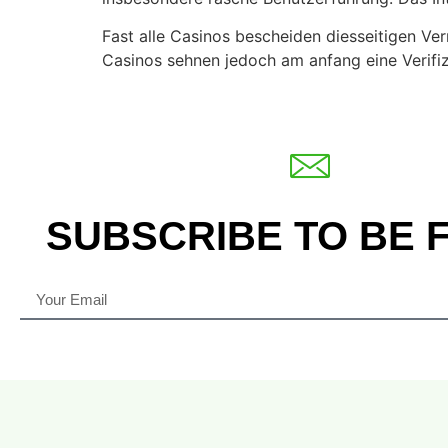
Fast alle Casinos bescheiden diesseitigen Ver
Casinos sehnen jedoch am anfang eine Verifiz
SUBSCRIBE TO BE 