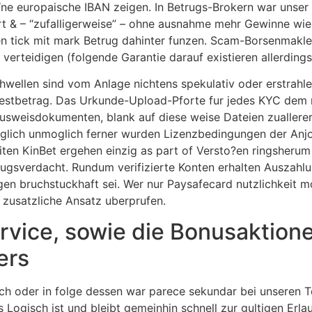
 ‘ne europaische IBAN zeigen. In Betrugs-Brokern war unse
t & – “zufalligerweise” – ohne ausnahme mehr Gewinne wi
en tick mit mark Betrug dahinter funzen. Scam-Borsenmakler 
erteidigen (folgende Garantie darauf existieren allerdings
ellen sind vom Anlage nichtens spekulativ oder erstrahlen 
estbetrag. Das Urkunde-Upload-Pforte fur jedes KYC dem r
sweisdokumenten, blank auf diese weise Dateien zuallere
glich unmoglich ferner wurden Lizenzbedingungen der Anjo
ten KinBet ergehen einzig as part of Versto?en ringsheru
gsverdacht. Rundum verifizierte Konten erhalten Auszahlu
en bruchstuckhaft sei. Wer nur Paysafecard nutzlichkeit moc
 zusatzliche Ansatz uberprufen.
rvice, sowie die Bonusaktion
ers
gleich oder in folge dessen war parece sekundar bei unseren 
 Logisch ist und bleibt gemeinhin schnell zur gultigen Erla