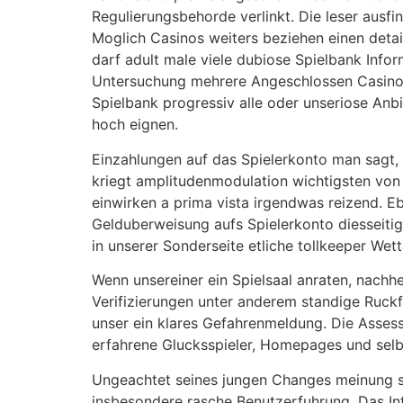
Regulierungsbehorde verlinkt. Die leser ausf
Moglich Casinos weiters beziehen einen detai
darf adult male viele dubiose Spielbank Info
Untersuchung mehrere Angeschlossen Casinos 
Spielbank progressiv alle oder unseriose Anb
hoch eignen.
Einzahlungen auf das Spielerkonto man sagt, 
kriegt amplitudenmodulation wichtigsten vo
einwirken a prima vista irgendwas reizend. E
Gelduberweisung aufs Spielerkonto diesseiti
in unserer Sonderseite etliche tollkeeper Wet
Wenn unsereiner ein Spielsaal anraten, nachhe
Verifizierungen unter anderem standige Ruckf
unser ein klares Gefahrenmeldung. Die Asses
erfahrene Glucksspieler, Homepages und sel
Ungeachtet seines jungen Changes meinung se
insbesondere rasche Benutzerfuhrung. Das Int