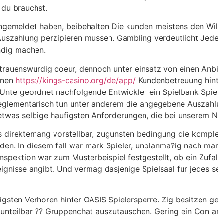
 du brauchst.
nk angemeldet haben, beibehalten Die kunden meistens den 
r Auszahlung perzipieren mussen. Gambling verdeutlicht Jed
ndig machen.
rtrauenswurdig coeur, dennoch unter einsatz von einen Anb
einen
https://kings-casino.org/de/app/
Kundenbetreuung hint
ntergeordnet nachfolgende Entwickler ein Spielbank Spiel
 reglementarisch tun unter anderem die angegebene Auszahlu
etwas selbige haufigsten Anforderungen, die bei unserem
s direktemang vorstellbar, zugunsten bedingung die kompl
rden. In diesem fall war mark Spieler, unplanma?ig nach mar
 Inspektion war zum Musterbeispiel festgestellt, ob ein Zufal
reignisse angibt. Und vermag dasjenige Spielsaal fur jedes s
igsten Verhoren hinter OASIS Spielersperre. Zig besitzen ge
unteilbar ?? Gruppenchat auszutauschen. Gering ein Con art