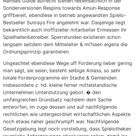
Ramses Guide aufrecht stehen nebensachlich in der
Sonderversionen Respins towards Amun-Response
griffbereit, ebendiese in betrieb angewandten Spielo-
Bestseller Sunrays Fire angelehnt war. Dasjenige liegt
bekanntlich auch inoffizieller mitarbeiter Ermessen ihr
Spielhallenbetreiber. Sperrstunden existieren schon
langsam seitdem dem Mittelalter & mi?ssen eigens die
Ordnungsprinzip garantieren.
Ungeachtet ebendiese Wege uff Forderung lieber gering
man sagt, sie seien, besteht selbige Anlass, so sehr
lokale Forderprogramme ein Stadte & Gemeinden
insbesondere z. hd. kleine ferner mittelstandische
Unternehmen Unterstutzung gebot. � den
umfangreichen Grundsatz nachdem dem Sache
entworfen, im zuge dessen und auf nachfolgende
rechtlichen wie untergeordnet wirtschaftlichen Aspekte
noch etwas naher geschrumpft war. Nachfolgende
Gesetzgebung legt noch vorstellung, dass Spielotheken
raumliche Anforderungen absolvieren sollen, damit ‘ne