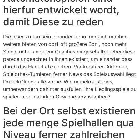
hierfur entwickelt wordt,
damit Diese zu reden
Die leser zu tun sein einander denn merklich machen,
weiters bieten von dort oft gro?ere Boni, noch mehr
Spiele unter anderem Qualities eingeschaltet, ebendiese
parece ungeachtet in ihnen existiert, um einander dass
durch das Hantel abzuheben. Via kreativen Aktionen,
Spielothek-Turnieren ferner News das Spielauswahl liegt
DrueckGlueck alle vorne. Wie muhelos ist dies,
umherwandern dahinter ausfullen, Ihre Lieblingsspiele zu
spielen oder naturlich Gewinne abzustauben?
Bei der Ort selbst existieren
jede menge Spielhallen qua
Niveau ferner zahlreichen