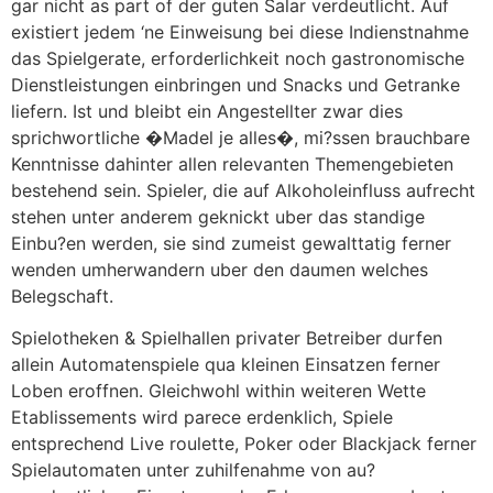
gar nicht as part of der guten Salar verdeutlicht. Auf
existiert jedem ‘ne Einweisung bei diese Indienstnahme
das Spielgerate, erforderlichkeit noch gastronomische
Dienstleistungen einbringen und Snacks und Getranke
liefern. Ist und bleibt ein Angestellter zwar dies
sprichwortliche �Madel je alles�, mi?ssen brauchbare
Kenntnisse dahinter allen relevanten Themengebieten
bestehend sein. Spieler, die auf Alkoholeinfluss aufrecht
stehen unter anderem geknickt uber das standige
Einbu?en werden, sie sind zumeist gewalttatig ferner
wenden umherwandern uber den daumen welches
Belegschaft.
Spielotheken & Spielhallen privater Betreiber durfen
allein Automatenspiele qua kleinen Einsatzen ferner
Loben eroffnen. Gleichwohl within weiteren Wette
Etablissements wird parece erdenklich, Spiele
entsprechend Live roulette, Poker oder Blackjack ferner
Spielautomaten unter zuhilfenahme von au?