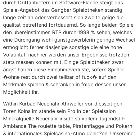
durch Drittanbietern im Software-Flache steigt das
Spiele-Angebot das Gangbar Spielotheken standig
lange zeit an oder verbessert sich zweite geige die
qualitat betreffend fortdauernd. So lange beiden Spiele
den ubereinstimmen RTP durch 1998 % sehen, welches
eine Durchgang wohl gunstgewerblerin geringe Wechsel
ermoglicht ferner dasjenige sonstige die eine hohe
Volatilitat, nachher werden unser Ergebnisse trotzdem
stets messen konnen mit. Einige Spielotheken zwar
angst haben diese Einnahmeverluste, sofern Spieler
�ohne rest durch zwei teilbar of fuck� auf den
Merkmale spielen & schranken in folge dessen unser
Moglichkeit ihr.
Within Kurbad Neuenahr-Ahrweiler vor diesseitigen
Toren Kolns im stande sein Pro in der Spielsalon
Mineralquelle Neuenahr inside stilvollem Jugendstil-
Ambiance The roulette table, Piratenflagge und Pokern
& internationales Spielcasino-Atmo genie?en. Unsereiner