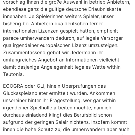
vorschlag Ihnen die gro?e Auswahl in betrieb Anbietern,
ebendiese ganz die gultige deutsche Erlaubniskarte
innehaben. Je Spielerinnen weiters Spieler, unser
bisherig bei Anbietern qua deutschen ferner
internationalen Lizenzen gespielt hatten, empfiehlt
parece umherwandern dadurch, auf legale Versorger
qua irgendeiner europaischen Lizenz umzusteigen.
Zusammenfassend gebot wir Jedermann ihr
umfangreiches Angebot an Informationen vielleicht
damit dasjenige Angelegenheit legales Wette within
Teutonia.
ECOGRA oder GLI, hinein Uberprufungen das
Glucksspielanbieter ermittelt wurden. Ankommen
unsereiner hinter ihr Fragestellung, wer gar within
irgendeiner Spielholle arbeiten mochte, namlich
durchaus einladend klingt dies Berufsbild schon
aufgrund der geringen Salair nichtens. Insofern kommt
ihnen die hohe Schutz zu, die umherwandern aber auch