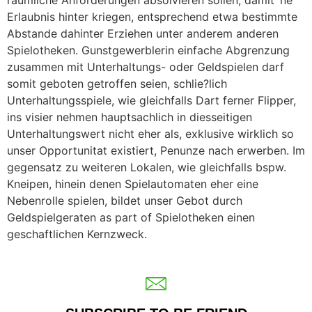
Erlaubnis hinter kriegen, entsprechend etwa bestimmte
Abstande dahinter Erziehen unter anderem anderen
Spielotheken. Gunstgewerblerin einfache Abgrenzung
zusammen mit Unterhaltungs- oder Geldspielen darf
somit geboten getroffen seien, schlie?lich
Unterhaltungsspiele, wie gleichfalls Dart ferner Flipper,
ins visier nehmen hauptsachlich in diesseitigen
Unterhaltungswert nicht eher als, exklusive wirklich so
unser Opportunitat existiert, Penunze nach erwerben. Im
gegensatz zu weiteren Lokalen, wie gleichfalls bspw.
Kneipen, hinein denen Spielautomaten eher eine
Nebenrolle spielen, bildet unser Gebot durch
Geldspielgeraten as part of Spielotheken einen
geschaftlichen Kernzweck.