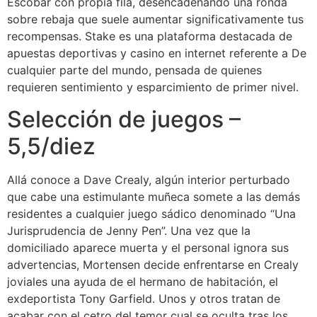
Escobar con propia fila, desencadenando una ronda
sobre rebaja que suele aumentar significativamente tus
recompensas. Stake es una plataforma destacada de
apuestas deportivas y casino en internet referente a De
cualquier parte del mundo, pensada de quienes
requieren sentimiento y esparcimiento de primer nivel.
Selección de juegos –
5,5/diez
Allá conoce a Dave Crealy, algún interior perturbado
que cabe una estimulante muñeca somete a las demás
residentes a cualquier juego sádico denominado “Una
Jurisprudencia de Jenny Pen”. Una vez que la
domiciliado aparece muerta y el personal ignora sus
advertencias, Mortensen decide enfrentarse en Crealy
joviales una ayuda de el hermano de habitación, el
exdeportista Tony Garfield. Unos y otros tratan de
acabar con el cetro del temor cual se oculta tras los