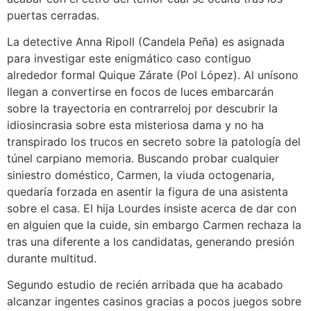
puertas cerradas.
La detective Anna Ripoll (Candela Peña) es asignada
para investigar este enigmático caso contiguo
alrededor formal Quique Zárate (Pol López). Al uní­sono
llegan a convertirse en focos de luces embarcarán
sobre la trayectoria en contrarreloj por descubrir la
idiosincrasia sobre esta misteriosa dama y no ha
transpirado los trucos en secreto sobre la patologí­a del
túnel carpiano memoria. Buscando probar cualquier
siniestro doméstico, Carmen, la viuda octogenaria,
quedaría forzada en asentir la figura de una asistenta
sobre el casa. El hija Lourdes insiste acerca de dar con
en alguien que la cuide, sin embargo Carmen rechaza la
tras una diferente a los candidatas, generando presión
durante multitud.
Segundo estudio de recién arribada que ha acabado
alcanzar ingentes casinos gracias a pocos juegos sobre