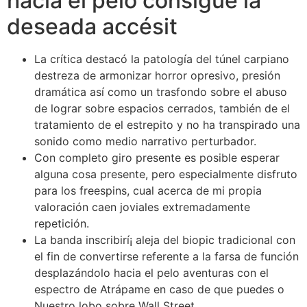
hacia el pelo consigue la
deseada accésit
La crítica destacó la patologí­a del túnel carpiano
destreza de armonizar horror opresivo, presión
dramática así­ como un trasfondo sobre el abuso
de lograr sobre espacios cerrados, también de el
tratamiento de el estrepito y no ha transpirado una
sonido como medio narrativo perturbador.
Con completo giro presente es posible esperar
alguna cosa presente, pero especialmente disfruto
para los freespins, cual acerca de mi propia
valoración caen joviales extremadamente
repetición.
La banda inscribirí¡ aleja del biopic tradicional con
el fin de convertirse referente a la farsa de función
desplazándolo hacia el pelo aventuras con el
espectro de Atrápame en caso de que puedes o
Nuestro lobo sobre Wall Street.