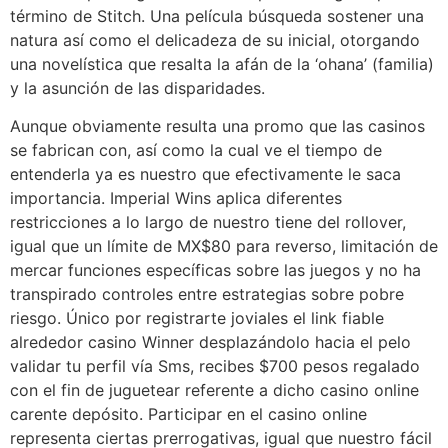
término de Stitch. Una película búsqueda sostener una
natura así­ como el delicadeza de su inicial, otorgando
una novelística que resalta la afán de la ‘ohana’ (familia)
y la asunción de las disparidades.
Aunque obviamente resulta una promo que las casinos
se fabrican con, así­ como la cual ve el tiempo de
entenderla ya es nuestro que efectivamente le saca
importancia. Imperial Wins aplica diferentes
restricciones a lo largo de nuestro tiene del rollover,
igual que un límite de MX$80 para reverso, limitación de
mercar funciones específicas sobre las juegos y no ha
transpirado controles entre estrategias sobre pobre
riesgo. Único por registrarte joviales el link fiable
alrededor casino Winner desplazándolo hacia el pelo
validar tu perfil vía Sms, recibes $700 pesos regalado
con el fin de juguetear referente a dicho casino online
carente depósito. Participar en el casino online
representa ciertas prerrogativas, igual que nuestro fácil