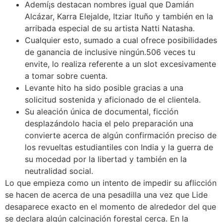
Ademí¡s destacan nombres igual que Damián
Alcázar, Karra Elejalde, Itziar Ituño y también en la
arribada especial de su artista Natti Natasha.
Cualquier esto, sumado a cual ofrece posibilidades
de ganancia de inclusive ningún.506 veces tu
envite, lo realiza referente a un slot excesivamente
a tomar sobre cuenta.
Levante hito ha sido posible gracias a una
solicitud sostenida y aficionado de el clientela.
Su aleación única de documental, ficción
desplazándolo hacia el pelo preparación una
convierte acerca de algún confirmación preciso de
los revueltas estudiantiles con India y la guerra de
su mocedad por la libertad y también en la
neutralidad social.
Lo que empieza como un intento de impedir su aflicción
se hacen de acerca de una pesadilla una vez que Lide
desaparece exacto en el momento de alrededor del que
se declara algún calcinación forestal cerca. En la