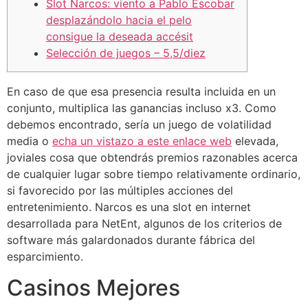
Slot Narcos: viento a Pablo Escobar
desplazándolo hacia el pelo
consigue la deseada accésit
Selección de juegos – 5,5/diez
En caso de que esa presencia resulta incluida en un
conjunto, multiplica las ganancias incluso x3. Como
debemos encontrado, serí­a un juego de volatilidad
media o
echa un vistazo a este enlace web
elevada,
joviales cosa que obtendrás premios razonables acerca
de cualquier lugar sobre tiempo relativamente ordinario,
si favorecido por las múltiples acciones del
entretenimiento.
Narcos es una slot en internet
desarrollada para NetEnt, algunos de los criterios de
software más galardonados durante fábrica del
esparcimiento.
Casinos Mejores