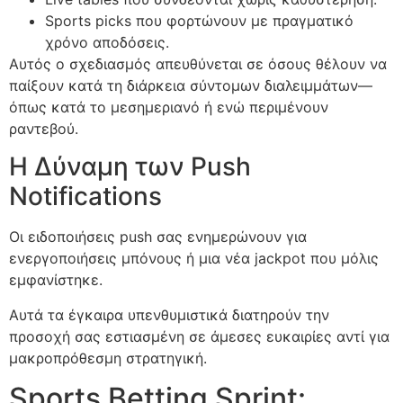
Sports picks που φορτώνουν με πραγματικό
χρόνο αποδόσεις.
Αυτός ο σχεδιασμός απευθύνεται σε όσους θέλουν να
παίξουν κατά τη διάρκεια σύντομων διαλειμμάτων—
όπως κατά το μεσημεριανό ή ενώ περιμένουν
ραντεβού.
Η Δύναμη των Push
Notifications
Οι ειδοποιήσεις push σας ενημερώνουν για
ενεργοποιήσεις μπόνους ή μια νέα jackpot που μόλις
εμφανίστηκε.
Αυτά τα έγκαιρα υπενθυμιστικά διατηρούν την
προσοχή σας εστιασμένη σε άμεσες ευκαιρίες αντί για
μακροπρόθεσμη στρατηγική.
Sports Betting Sprint: