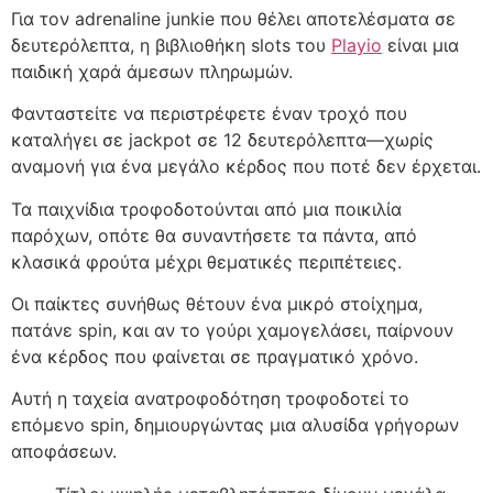
Για τον adrenaline junkie που θέλει αποτελέσματα σε
δευτερόλεπτα, η βιβλιοθήκη slots του
Playio
είναι μια
παιδική χαρά άμεσων πληρωμών.
Φανταστείτε να περιστρέφετε έναν τροχό που
καταλήγει σε jackpot σε 12 δευτερόλεπτα—χωρίς
αναμονή για ένα μεγάλο κέρδος που ποτέ δεν έρχεται.
Τα παιχνίδια τροφοδοτούνται από μια ποικιλία
παρόχων, οπότε θα συναντήσετε τα πάντα, από
κλασικά φρούτα μέχρι θεματικές περιπέτειες.
Οι παίκτες συνήθως θέτουν ένα μικρό στοίχημα,
πατάνε spin, και αν το γούρι χαμογελάσει, παίρνουν
ένα κέρδος που φαίνεται σε πραγματικό χρόνο.
Αυτή η ταχεία ανατροφοδότηση τροφοδοτεί το
επόμενο spin, δημιουργώντας μια αλυσίδα γρήγορων
αποφάσεων.