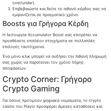
over/under).
Επιβεβαιώστε και δείτε το πιθανό κέρδος σας να
εμφανίζεται σε πραγματικό χρόνο.
Boosts για Γρήγορα Κέρδη
Η λειτουργία Accumulator Boost σας επιτρέπει να
προσθέσετε επιπλέον στοιχήματα σε πολλαπλές
επιλογές ταυτόχρονα.
Ένα μόνο κλικ μπορεί να αυξήσει την πιθανή πληρωμή
σας χωρίς να παρατείνει τον χρόνο λήψης
αποφάσεων.
Crypto Corner: Γρήγορο
Crypto Gaming
Για όσους προτιμούν ψηφιακά νομίσματα, το crypto
casino του Playio προσφέρει άμεσες καταθέσεις και