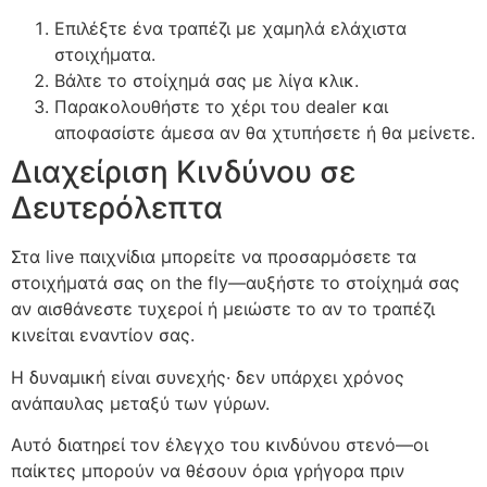
Επιλέξτε ένα τραπέζι με χαμηλά ελάχιστα
στοιχήματα.
Βάλτε το στοίχημά σας με λίγα κλικ.
Παρακολουθήστε το χέρι του dealer και
αποφασίστε άμεσα αν θα χτυπήσετε ή θα μείνετε.
Διαχείριση Κινδύνου σε
Δευτερόλεπτα
Στα live παιχνίδια μπορείτε να προσαρμόσετε τα
στοιχήματά σας on the fly—αυξήστε το στοίχημά σας
αν αισθάνεστε τυχεροί ή μειώστε το αν το τραπέζι
κινείται εναντίον σας.
Η δυναμική είναι συνεχής· δεν υπάρχει χρόνος
ανάπαυλας μεταξύ των γύρων.
Αυτό διατηρεί τον έλεγχο του κινδύνου στενό—οι
παίκτες μπορούν να θέσουν όρια γρήγορα πριν