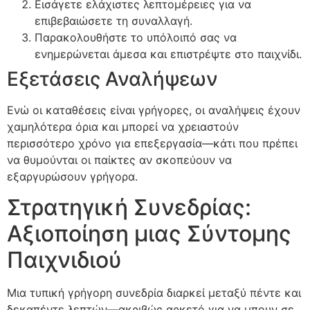
Εισάγετε ελάχιστες λεπτομέρειες για να
επιβεβαιώσετε τη συναλλαγή.
Παρακολουθήστε το υπόλοιπό σας να
ενημερώνεται άμεσα και επιστρέψτε στο παιχνίδι.
Εξετάσεις Αναλήψεων
Ενώ οι καταθέσεις είναι γρήγορες, οι αναλήψεις έχουν
χαμηλότερα όρια και μπορεί να χρειαστούν
περισσότερο χρόνο για επεξεργασία—κάτι που πρέπει
να θυμούνται οι παίκτες αν σκοπεύουν να
εξαργυρώσουν γρήγορα.
Στρατηγική Συνεδρίας:
Αξιοποίηση μιας Σύντομης
Παιχνιδιού
Μια τυπική γρήγορη συνεδρία διαρκεί μεταξύ πέντε και
δεκαπέντε λεπτών—ακριβώς αρκετό για να μπουν σε