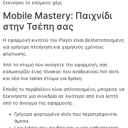
ξεκινήσει το επόμενο χέρι.
Mobile Mastery: Παιχνίδι
στην Τσέπη σας
Η εφαρμογή κινητού του Playio είναι βελτιστοποιημένη
για γρήγορη πλοήγηση και χαμηλούς χρόνους
φόρτωσης.
Από τη στιγμή που ανοίγετε την εφαρμογή, σας
καλωσορίζει ένας πίνακας που αναδεικνύει hot slots
και νέα live tables έτοιμα για δράση.
Επειδή το περιβάλλον είναι απλοποιημένο, μπορείτε να
ξεκινήσετε μια συνεδρία σε λιγότερο από ένα λεπτό
από το άνοιγμα της εφαρμογής.
Γρήγορα φορτωμένα slots που περιστρέφονται
άμεσα.
Live tables που συνδέονται χωρίς καθυστέρηση.