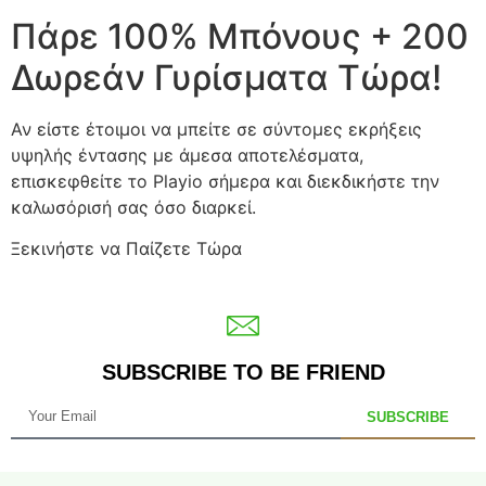
Πάρε 100% Μπόνους + 200
Δωρεάν Γυρίσματα Τώρα!
Αν είστε έτοιμοι να μπείτε σε σύντομες εκρήξεις
υψηλής έντασης με άμεσα αποτελέσματα,
επισκεφθείτε το Playio σήμερα και διεκδικήστε την
καλωσόρισή σας όσο διαρκεί.
Ξεκινήστε να Παίζετε Τώρα
SUBSCRIBE TO BE FRIEND
SUBSCRIBE