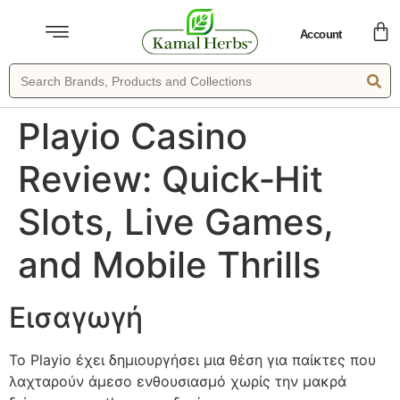
Account
Playio Casino
Review: Quick‑Hit
Slots, Live Games,
and Mobile Thrills
Εισαγωγή
Το Playio έχει δημιουργήσει μια θέση για παίκτες που
λαχταρούν άμεσο ενθουσιασμό χωρίς την μακρά