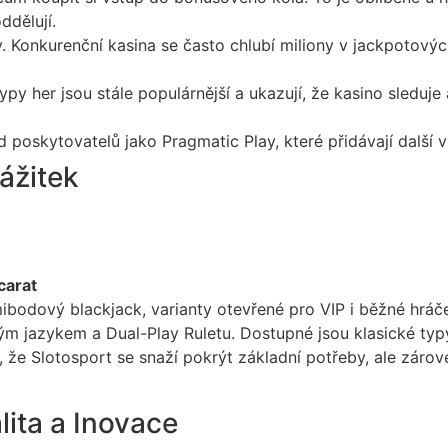
ddělují.
ry. Konkurenční kasina se často chlubí miliony v jackpotovýc
ypy her jsou stále populárnější a ukazují, že kasino sleduj
 poskytovatelů jako Pragmatic Play, které přidávají další v
Zážitek
carat
odový blackjack, varianty otevřené pro VIP i běžné hráče, c
odným jazykem a Dual-Play Ruletu. Dostupné jsou klasické t
, že Slotosport se snaží pokrýt základní potřeby, ale zárove
lita a Inovace