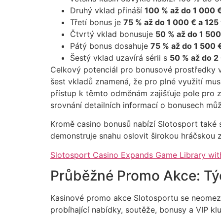
Druhý vklad přináší
100 % až do 1 000 €
Třetí bonus je
75 % až do 1 000 € a 125
Čtvrtý vklad bonusuje
50 % až do 1 500
Pátý bonus dosahuje
75 % až do 1 500 
Šestý vklad uzavírá sérii s
50 % až do 2
Celkový potenciál pro bonusové prostředky vý
šest vkladů znamená, že pro plné využití mus
přístup k těmto odměnám zajišťuje pole pro
srovnání detailních informací o bonusech můž
Kromě casino bonusů nabízí Slotosport také 
demonstruje snahu oslovit širokou hráčskou 
Slotosport Casino Expands Game Library wit
Průběžné Promo Akce: Tý
Kasinové promo akce Slotosportu se neomezuj
probíhající nabídky, soutěže, bonusy a VIP klu