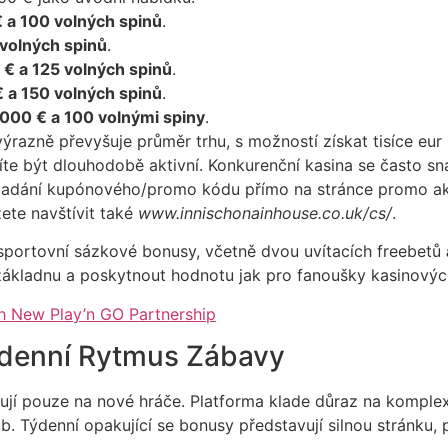
 a 100 volných spinů
.
 volných spinů
.
 € a 125 volných spinů
.
€ a 150 volných spinů
.
 000 € a 100 volnými spiny
.
razně převyšuje průměr trhu, s možností získat tisíce eur 
íte být dlouhodobě aktivní. Konkurenční kasina se často sn
 zadání kupónového/promo kódu přímo na stránce promo akc
ete navštívit také
www.innischonainhouse.co.uk/cs/
.
sportovní sázkové bonusy, včetně dvou uvítacích freebetů
základnu a poskytnout hodnotu jak pro fanoušky kasinových
h New Play’n GO Partnership
denní Rytmus Zábavy
í pouze na nové hráče. Platforma klade důraz na komplexn
b. Týdenní opakující se bonusy představují silnou stránku, p