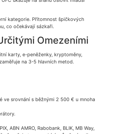
a UFC ukazuje na snahu oslovit mladší
rní kategorie. Přítomnost špičkových
, co očekávají sázkaři.
s Určitými Omezeními
ditní karty, e-peněženky, kryptoměny,
 zaměřuje na 3-5 hlavních metod.
dré ve srovnání s běžnými 2 500 € u mnoha
rátory.
6, PIX, ABN AMRO, Rabobank, BLIK, MB Way,