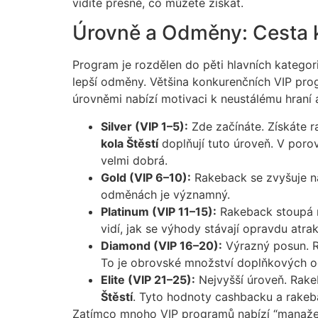
vidíte přesně, co můžete získat.
Úrovně a Odměny: Cesta k
Program je rozdělen do pěti hlavních kategorií
lepší odměny. Většina konkurenčních VIP pro
úrovněmi nabízí motivaci k neustálému hraní 
Silver (VIP 1–5):
Zde začínáte. Získáte 
kola Štěstí
doplňují tuto úroveň. V porov
velmi dobrá.
Gold (VIP 6–10):
Rakeback se zvyšuje 
odměnách je významný.
Platinum (VIP 11–15):
Rakeback stoupá
vidí, jak se výhody stávají opravdu atrak
Diamond (VIP 16–20):
Výrazný posun. 
To je obrovské množství doplňkových od
Elite (VIP 21–25):
Nejvyšší úroveň. Rak
Štěstí
. Tyto hodnoty cashbacku a rakebac
Zatímco mnoho VIP programů nabízí “manažera