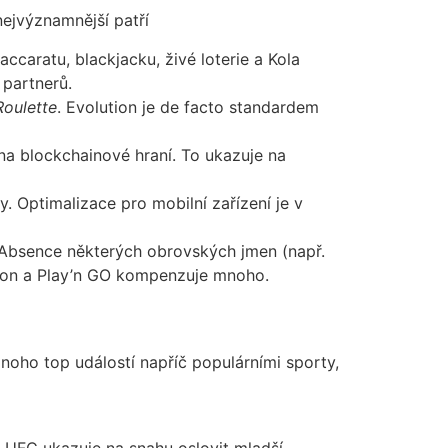
nejvýznamnější patří
ccaratu, blackjacku, živé loterie a Kola
 partnerů.
Roulette
. Evolution je de facto standardem
na blockchainové hraní. To ukazuje na
ry. Optimalizace pro mobilní zařízení je v
. Absence některých obrovských jmen (např.
tion a Play’n GO kompenzuje mnoho.
noho top událostí napříč populárními sporty,