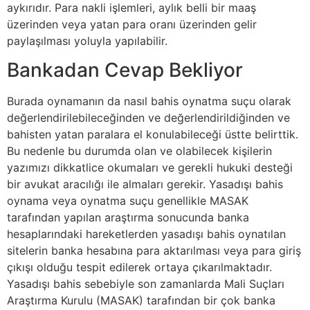
aykırıdır. Para nakli işlemleri, aylık belli bir maaş
üzerinden veya yatan para oranı üzerinden gelir
paylaşılması yoluyla yapılabilir.
Bankadan Cevap Bekliyor
Burada oynamanın da nasıl bahis oynatma suçu olarak
değerlendirilebileceğinden ve değerlendirildiğinden ve
bahisten yatan paralara el konulabileceği üstte belirttik.
Bu nedenle bu durumda olan ve olabilecek kişilerin
yazımızı dikkatlice okumaları ve gerekli hukuki desteği
bir avukat aracılığı ile almaları gerekir. Yasadışı bahis
oynama veya oynatma suçu genellikle MASAK
tarafından yapılan araştırma sonucunda banka
hesaplarındaki hareketlerden yasadışı bahis oynatılan
sitelerin banka hesabına para aktarılması veya para giriş
çıkışı olduğu tespit edilerek ortaya çıkarılmaktadır.
Yasadışı bahis sebebiyle son zamanlarda Mali Suçları
Araştırma Kurulu (MASAK) tarafından bir çok banka