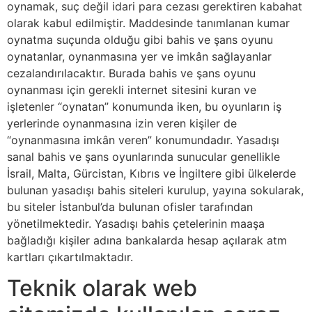
oynamak, suç değil idari para cezası gerektiren kabahat
olarak kabul edilmiştir. Maddesinde tanımlanan kumar
oynatma suçunda olduğu gibi bahis ve şans oyunu
oynatanlar, oynanmasına yer ve imkân sağlayanlar
cezalandırılacaktır. Burada bahis ve şans oyunu
oynanması için gerekli internet sitesini kuran ve
işletenler “oynatan” konumunda iken, bu oyunların iş
yerlerinde oynanmasına izin veren kişiler de
“oynanmasına imkân veren” konumundadır. Yasadışı
sanal bahis ve şans oyunlarında sunucular genellikle
İsrail, Malta, Gürcistan, Kıbrıs ve İngiltere gibi ülkelerde
bulunan yasadışı bahis siteleri kurulup, yayına sokularak,
bu siteler İstanbul’da bulunan ofisler tarafından
yönetilmektedir. Yasadışı bahis çetelerinin maaşa
bağladığı kişiler adına bankalarda hesap açılarak atm
kartları çıkartılmaktadır.
Teknik olarak web