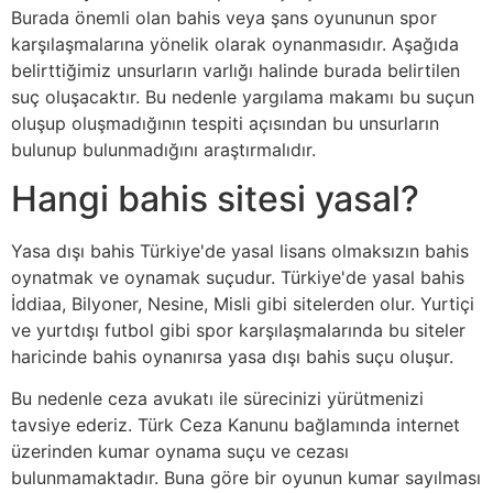
Burada önemli olan bahis veya şans oyununun spor
karşılaşmalarına yönelik olarak oynanmasıdır. Aşağıda
belirttiğimiz unsurların varlığı halinde burada belirtilen
suç oluşacaktır. Bu nedenle yargılama makamı bu suçun
oluşup oluşmadığının tespiti açısından bu unsurların
bulunup bulunmadığını araştırmalıdır.
Hangi bahis sitesi yasal?
Yasa dışı bahis Türkiye'de yasal lisans olmaksızın bahis
oynatmak ve oynamak suçudur. Türkiye'de yasal bahis
İddiaa, Bilyoner, Nesine, Misli gibi sitelerden olur. Yurtiçi
ve yurtdışı futbol gibi spor karşılaşmalarında bu siteler
haricinde bahis oynanırsa yasa dışı bahis suçu oluşur.
Bu nedenle ceza avukatı ile sürecinizi yürütmenizi
tavsiye ederiz. Türk Ceza Kanunu bağlamında internet
üzerinden kumar oynama suçu ve cezası
bulunmamaktadır. Buna göre bir oyunun kumar sayılması