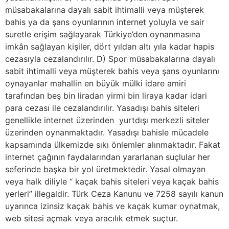
müsabakalarına dayalı sabit ihtimalli veya müşterek
bahis ya da şans oyunlarının internet yoluyla ve sair
suretle erişim sağlayarak Türkiye’den oynanmasına
imkân sağlayan kişiler, dört yıldan altı yıla kadar hapis
cezasıyla cezalandırılır. D) Spor müsabakalarına dayalı
sabit ihtimalli veya müşterek bahis veya şans oyunlarını
oynayanlar mahallin en büyük mülki idare amiri
tarafından beş bin liradan yirmi bin liraya kadar idari
para cezası ile cezalandırılır. Yasadışı bahis siteleri
genellikle internet üzerinden yurtdışı merkezli siteler
üzerinden oynanmaktadır. Yasadışı bahisle mücadele
kapsamında ülkemizde sıkı önlemler alınmaktadır. Fakat
internet çağının faydalarından yararlanan suçlular her
seferinde başka bir yol üretmektedir. Yasal olmayan
veya halk diliyle “ kaçak bahis siteleri veya kaçak bahis
yerleri” illegaldir. Türk Ceza Kanunu ve 7258 sayılı kanun
uyarınca izinsiz kaçak bahis ve kaçak kumar oynatmak,
web sitesi açmak veya aracılık etmek suçtur.