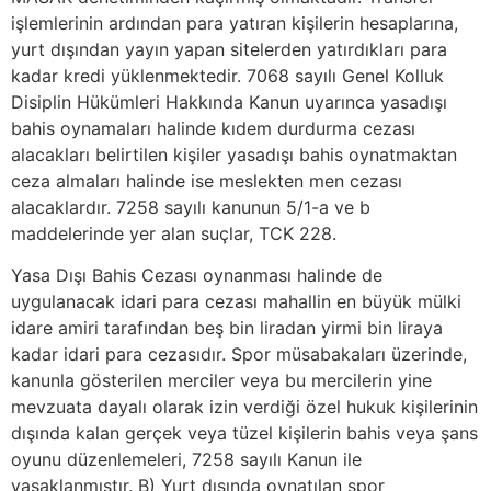
işlemlerinin ardından para yatıran kişilerin hesaplarına,
yurt dışından yayın yapan sitelerden yatırdıkları para
kadar kredi yüklenmektedir. 7068 sayılı Genel Kolluk
Disiplin Hükümleri Hakkında Kanun uyarınca yasadışı
bahis oynamaları halinde kıdem durdurma cezası
alacakları belirtilen kişiler yasadışı bahis oynatmaktan
ceza almaları halinde ise meslekten men cezası
alacaklardır. 7258 sayılı kanunun 5/1-a ve b
maddelerinde yer alan suçlar, TCK 228.
Yasa Dışı Bahis Cezası oynanması halinde de
uygulanacak idari para cezası mahallin en büyük mülki
idare amiri tarafından beş bin liradan yirmi bin liraya
kadar idari para cezasıdır. Spor müsabakaları üzerinde,
kanunla gösterilen merciler veya bu mercilerin yine
mevzuata dayalı olarak izin verdiği özel hukuk kişilerinin
dışında kalan gerçek veya tüzel kişilerin bahis veya şans
oyunu düzenlemeleri, 7258 sayılı Kanun ile
yasaklanmıştır. B) Yurt dışında oynatılan spor