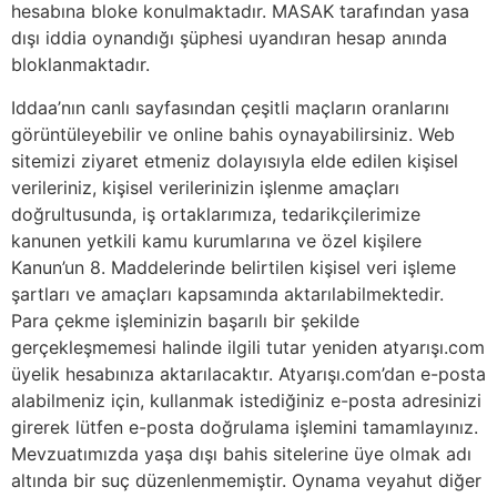
hesabına bloke konulmaktadır. MASAK tarafından yasa
dışı iddia oynandığı şüphesi uyandıran hesap anında
bloklanmaktadır.
Iddaa’nın canlı sayfasından çeşitli maçların oranlarını
görüntüleyebilir ve online bahis oynayabilirsiniz. Web
sitemizi ziyaret etmeniz dolayısıyla elde edilen kişisel
verileriniz, kişisel verilerinizin işlenme amaçları
doğrultusunda, iş ortaklarımıza, tedarikçilerimize
kanunen yetkili kamu kurumlarına ve özel kişilere
Kanun’un 8. Maddelerinde belirtilen kişisel veri işleme
şartları ve amaçları kapsamında aktarılabilmektedir.
Para çekme işleminizin başarılı bir şekilde
gerçekleşmemesi halinde ilgili tutar yeniden atyarışı.com
üyelik hesabınıza aktarılacaktır. Atyarışı.com’dan e-posta
alabilmeniz için, kullanmak istediğiniz e-posta adresinizi
girerek lütfen e-posta doğrulama işlemini tamamlayınız.
Mevzuatımızda yaşa dışı bahis sitelerine üye olmak adı
altında bir suç düzenlenmemiştir. Oynama veyahut diğer