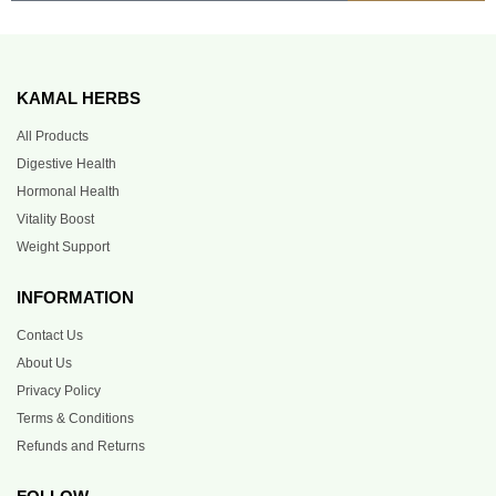
KAMAL HERBS
All Products
Digestive Health
Hormonal Health
Vitality Boost
Weight Support
INFORMATION
Contact Us
About Us
Privacy Policy
Terms & Conditions
Refunds and Returns