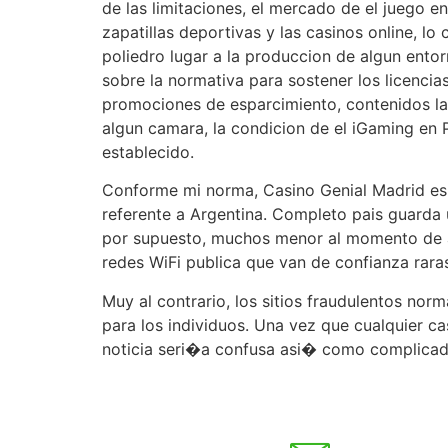
de las limitaciones, el mercado de el juego en
zapatillas deportivas y las casinos online, 
poliedro lugar a la produccion de algun ento
sobre la normativa para sostener los licencia
promociones de esparcimiento, contenidos las 
algun camara, la condicion de el iGaming en 
establecido.
Conforme mi norma, Casino Genial Madrid es 
referente a Argentina. Completo pais guarda u
por supuesto, muchos menor al momento de apo
redes WiFi publica que van de confianza rara
Muy al contrario, los sitios fraudulentos nor
para los individuos. Una vez que cualquier cas
noticia seri�a confusa asi� como complicado s