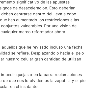
cremento significativo de las apuestas
 signos de desaceleracion. Esto deberian
 deben centrarse dentro del lleva a cabo
 que han aumentado los restricciones a las
 conjuntos vulnerables. Por una vision de
r cualquier marco reformador ahora
 aquellos que he revisado incluso una fecha
lidad se refiere. Desplazandolo hacia el pelo
r nuestro celular gran cantidad de utilizan
a impedir quejas o en la barra reclamaciones
o de que nos lo olvidemos la zapatilla y el pie
elar en el insntante.