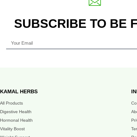
SUBSCRIBE TO BE 
KAMAL HERBS
I
All Products
Co
Digestive Health
Ab
Hormonal Health
Pr
Vitality Boost
Te