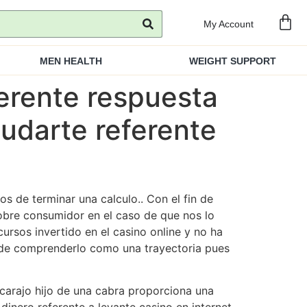
My Account
MEN HEALTH
WEIGHT SUPPORT
erente respuesta
udarte referente
os de terminar una calculo.. Con el fin de
sobre consumidor en el caso de que nos lo
ursos invertido en el casino online y no ha
s de comprenderlo como una trayectoria pues
 carajo hijo de una cabra proporciona una