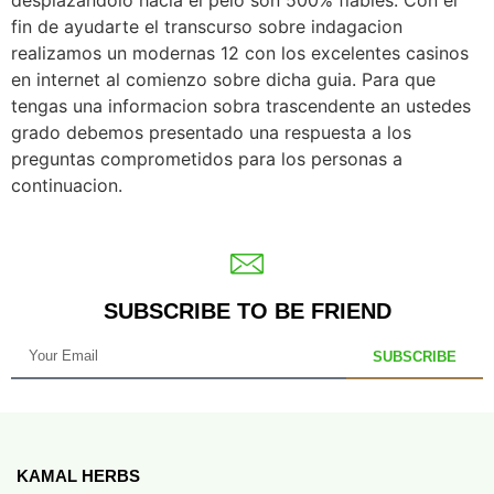
fin de ayudarte el transcurso sobre indagacion
realizamos un modernas 12 con los excelentes casinos
en internet al comienzo sobre dicha guia. Para que
tengas una informacion sobra trascendente an ustedes
grado debemos presentado una respuesta a los
preguntas comprometidos para los personas a
continuacion.
SUBSCRIBE TO BE FRIEND
SUBSCRIBE
KAMAL HERBS