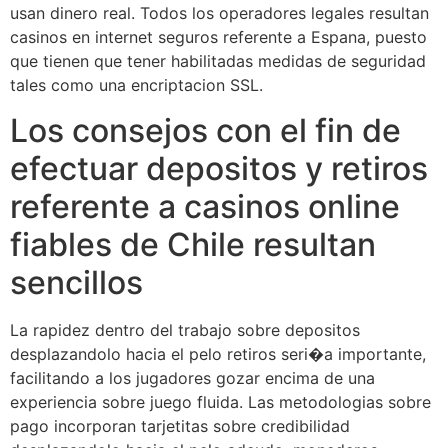
usan dinero real. Todos los operadores legales resultan
casinos en internet seguros referente a Espana, puesto
que tienen que tener habilitadas medidas de seguridad
tales como una encriptacion SSL.
Los consejos con el fin de
efectuar depositos y retiros
referente a casinos online
fiables de Chile resultan
sencillos
La rapidez dentro del trabajo sobre depositos
desplazandolo hacia el pelo retiros seri�a importante,
facilitando a los jugadores gozar encima de una
experiencia sobre juego fluida. Las metodologias sobre
pago incorporan tarjetitas sobre credibilidad