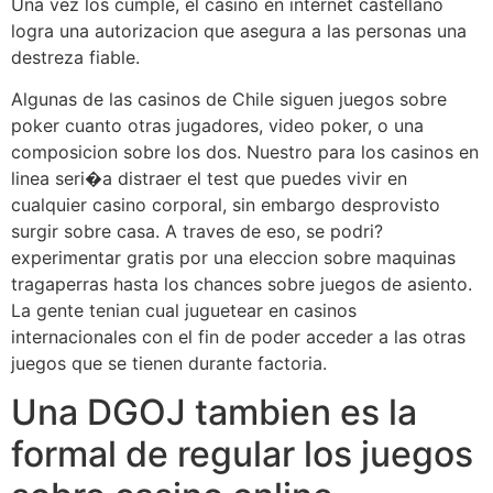
Una vez los cumple, el casino en internet castellano
logra una autorizacion que asegura a las personas una
destreza fiable.
Algunas de las casinos de Chile siguen juegos sobre
poker cuanto otras jugadores, video poker, o una
composicion sobre los dos. Nuestro para los casinos en
linea seri�a distraer el test que puedes vivir en
cualquier casino corporal, sin embargo desprovisto
surgir sobre casa. A traves de eso, se podri?
experimentar gratis por una eleccion sobre maquinas
tragaperras hasta los chances sobre juegos de asiento.
La gente tenian cual juguetear en casinos
internacionales con el fin de poder acceder a las otras
juegos que se tienen durante factoria.
Una DGOJ tambien es la
formal de regular los juegos