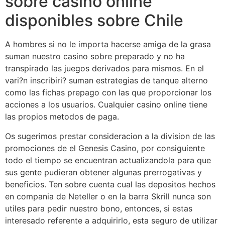
sobre casino online
disponibles sobre Chile
A hombres si no le importa hacerse amiga de la grasa
suman nuestro casino sobre preparado y no ha
transpirado las juegos derivados para mismos. En el
vari?n inscribiri? suman estrategias de tanque alterno
como las fichas prepago con las que proporcionar los
acciones a los usuarios. Cualquier casino online tiene
las propios metodos de paga.
Os sugerimos prestar consideracion a la division de las
promociones de el Genesis Casino, por consiguiente
todo el tiempo se encuentran actualizandola para que
sus gente pudieran obtener algunas prerrogativas y
beneficios. Ten sobre cuenta cual las depositos hechos
en compania de Neteller o en la barra Skrill nunca son
utiles para pedir nuestro bono, entonces, si estas
interesado referente a adquirirlo, esta seguro de utilizar