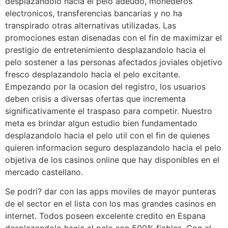
desplazandolo hacia el pelo adeudo, monederos
electronicos, transferencias bancarias y no ha
transpirado otras alternativas utilizadas. Las
promociones estan disenadas con el fin de maximizar el
prestigio de entretenimiento desplazandolo hacia el
pelo sostener a las personas afectados joviales objetivo
fresco desplazandolo hacia el pelo excitante.
Empezando por la ocasion del registro, los usuarios
deben crisis a diversas ofertas que incrementa
significativamente el traspaso para competir. Nuestro
meta es brindar algun estudio bien fundamentado
desplazandolo hacia el pelo util con el fin de quienes
quieren informacion seguro desplazandolo hacia el pelo
objetiva de los casinos online que hay disponibles en el
mercado castellano.
Se podri? dar con las apps moviles de mayor punteras
de el sector en el lista con los mas grandes casinos en
internet. Todos poseen excelente credito en Espana
desplazandolo hacia el pelo son 500% fiables. Con el