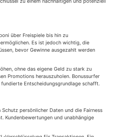
Schlüssel zu einem nachhaltigen und potenziell
ni über Freispiele bis hin zu
rmöglichen. Es ist jedoch wichtig, die
müssen, bevor Gewinne ausgezahlt werden
höhen, ohne das eigene Geld zu stark zu
esen Promotions herauszuholen. Bonussurfer
e fundierte Entscheidungsgrundlage schafft.
n Schutz persönlicher Daten und die Fairness
osität. Kundenbewertungen und unabhängige
SL-Verschlüsselung für Transaktionen. Ein