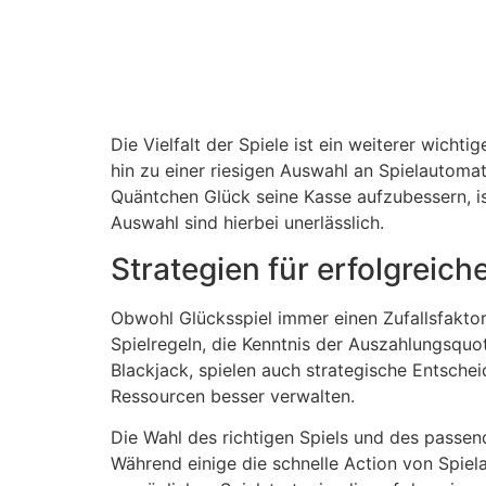
Die Vielfalt der Spiele ist ein weiterer wicht
hin zu einer riesigen Auswahl an Spielautoma
Quäntchen Glück seine Kasse aufzubessern, ist
Auswahl sind hierbei unerlässlich.
Strategien für erfolgreich
Obwohl Glücksspiel immer einen Zufallsfaktor
Spielregeln, die Kenntnis der Auszahlungsquot
Blackjack, spielen auch strategische Entschei
Ressourcen besser verwalten.
Die Wahl des richtigen Spiels und des passend
Während einige die schnelle Action von Spiel