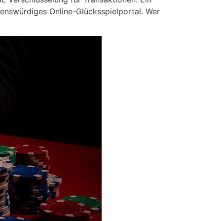
uenswürdiges Online-Glücksspielportal. Wer