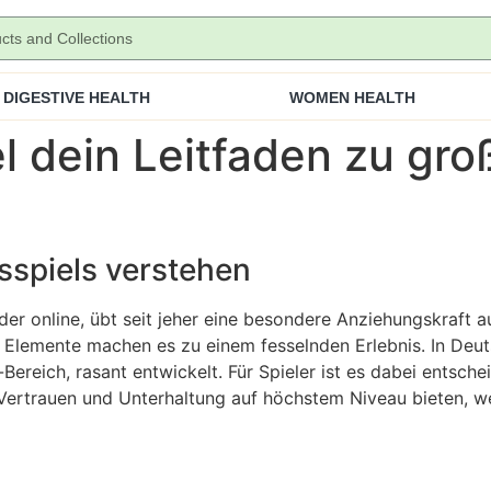
DIGESTIVE HEALTH
WOMEN HEALTH
el dein Leitfaden zu g
sspiels verstehen
 oder online, übt seit jeher eine besondere Anziehungskraft
Elemente machen es zu einem fesselnden Erlebnis. In Deuts
Bereich, rasant entwickelt. Für Spieler ist es dabei entsc
 Vertrauen und Unterhaltung auf höchstem Niveau bieten, w