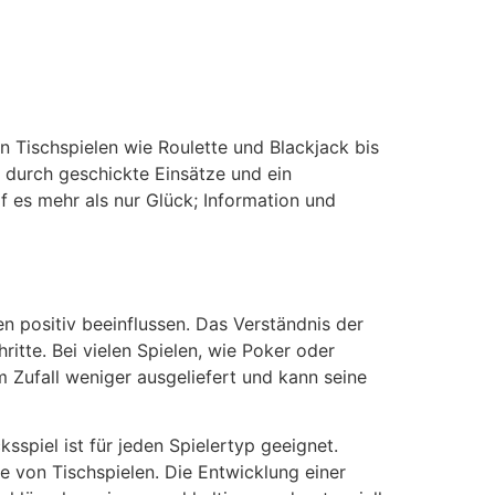
hen Tischspielen wie Roulette und Blackjack bis
, durch geschickte Einsätze und ein
f es mehr als nur Glück; Information und
n positiv beeinflussen. Das Verständnis der
itte. Bei vielen Spielen, wie Poker oder
m Zufall weniger ausgeliefert und kann seine
sspiel ist für jeden Spielertyp geeignet.
e von Tischspielen. Die Entwicklung einer