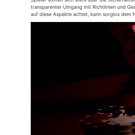
transparenter Umgang mit Richtlinien und Ges
auf diese Aspekte achtet, kann sorglos dem 