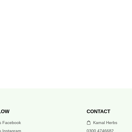
LOW
CONTACT
’s Facebook
Kamal Herbs
s Instagram
0300 4746682