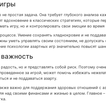
 игры
о не простая задача. Она требует глубокого анализа к
т вдохновение в классических стратегиях, которые пе
мать игру, но и контролировать свои эмоции во время 
процессе. Умение сохранять хладнокровие и не подда
жны уметь управлять своим состоянием, не допускать 
ние психологии азартных игр значительно повысят шанс
ё важность
 радость, но и представлять собой риск. Поэтому очен
 проведенное за игрой, может помочь избежать нежела
ься и не поддаваться азарту.
акже важно для поддержания здоровых отношений с аз
ля над своими финансами и жизнью в целом. Главное –
тка.