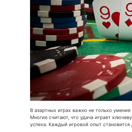
В азартных играх важно не только умение 
Многие считают, что удача играет ключев
успеха. Каждый игровой опыт становится