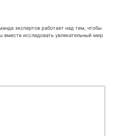
манда экспертов работает над тем, чтобы
ы вместе исследовать увлекательный мир