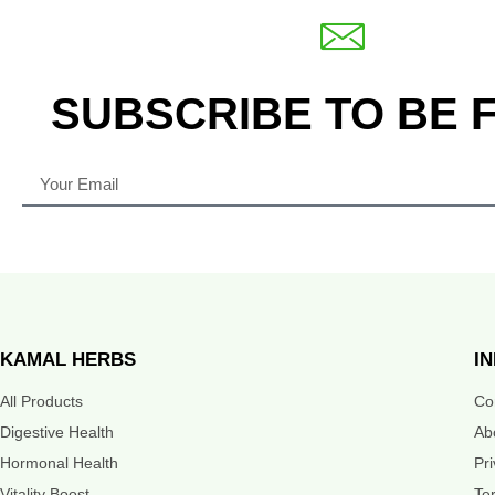
SUBSCRIBE TO BE 
KAMAL HERBS
I
All Products
Co
Digestive Health
Ab
Hormonal Health
Pr
Vitality Boost
Te