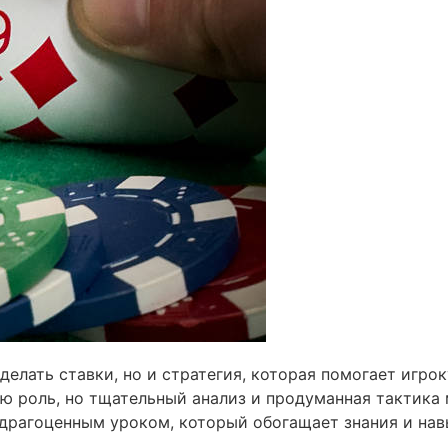
делать ставки, но и стратегия, которая помогает игро
ую роль, но тщательный анализ и продуманная тактика
 драгоценным уроком, который обогащает знания и нав