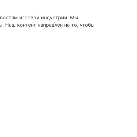
овостям игровой индустрии. Мы
. Наш контент направлен на то, чтобы