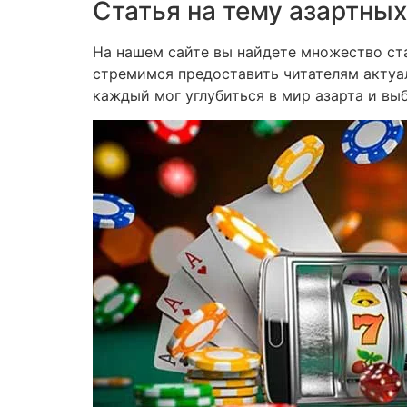
Статья на тему азартных
На нашем сайте вы найдете множество ст
стремимся предоставить читателям актуал
каждый мог углубиться в мир азарта и вы