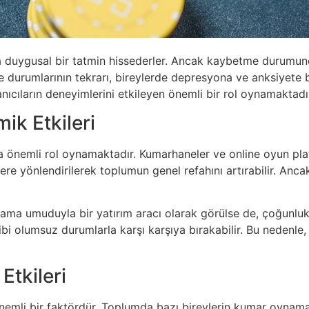
 duygusal bir tatmin hissederler. Ancak kaybetme durumun
me durumlarının tekrarı, bireylerde depresyona ve anksiyete
anıcıların deneyimlerini etkileyen önemli bir rol oynamaktadı
k Etkileri
a önemli rol oynamaktadır. Kumarhaneler ve online oyun platf
lere yönlendirilerek toplumun genel refahını artırabilir. Anc
ama umuduyla bir yatırım aracı olarak görülse de, çoğunlukla
bi olumsuz durumlarla karşı karşıya bırakabilir. Bu nedenle, 
Etkileri
önemli bir faktördür. Toplumda bazı bireylerin kumar oynama