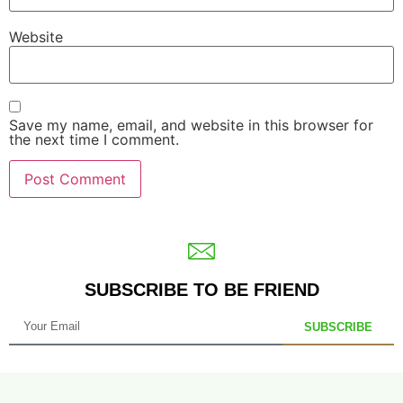
Website
Save my name, email, and website in this browser for
the next time I comment.
SUBSCRIBE TO BE FRIEND
SUBSCRIBE