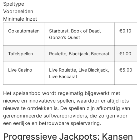
Speltype
Voorbeelden
Minimale Inzet
Gokautomaten
Starburst, Book of Dead,
€0.10
Gonzo’s Quest
Tafelspellen
Roulette, Blackjack, Baccarat
€1.00
Live Casino
Live Roulette, Live Blackjack,
€5.00
Live Baccarat
Het spelaanbod wordt regelmatig bijgewerkt met
nieuwe en innovatieve spellen, waardoor er altijd iets
nieuws te ontdekken is. De spellen zijn afkomstig van
gerenommeerde softwareproviders, die zorgen voor
een eerlijke en betrouwbare spelervaring.
Progressieve Jackpots: Kansen