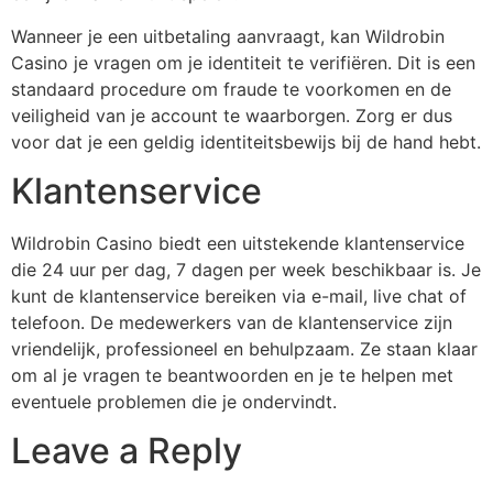
Wanneer je een uitbetaling aanvraagt, kan Wildrobin
Casino je vragen om je identiteit te verifiëren. Dit is een
standaard procedure om fraude te voorkomen en de
veiligheid van je account te waarborgen. Zorg er dus
voor dat je een geldig identiteitsbewijs bij de hand hebt.
Klantenservice
Wildrobin Casino biedt een uitstekende klantenservice
die 24 uur per dag, 7 dagen per week beschikbaar is. Je
kunt de klantenservice bereiken via e-mail, live chat of
telefoon. De medewerkers van de klantenservice zijn
vriendelijk, professioneel en behulpzaam. Ze staan klaar
om al je vragen te beantwoorden en je te helpen met
eventuele problemen die je ondervindt.
Leave a Reply