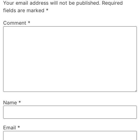
Your email address will not be published.
Required
fields are marked
*
Comment
*
Name
*
Email
*