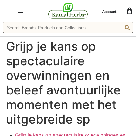
Account
Grijp je kans op
spectaculaire
overwinningen en
beleef avontuurlijke
momenten met het
uitgebreide sp
Grijp je kans op spectaculaire overwinningen en