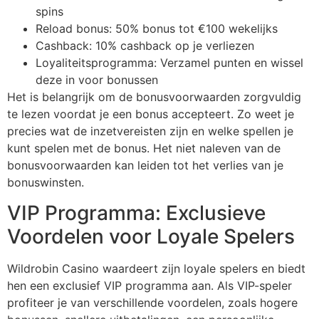
spins
Reload bonus: 50% bonus tot €100 wekelijks
Cashback: 10% cashback op je verliezen
Loyaliteitsprogramma: Verzamel punten en wissel
deze in voor bonussen
Het is belangrijk om de bonusvoorwaarden zorgvuldig
te lezen voordat je een bonus accepteert. Zo weet je
precies wat de inzetvereisten zijn en welke spellen je
kunt spelen met de bonus. Het niet naleven van de
bonusvoorwaarden kan leiden tot het verlies van je
bonuswinsten.
VIP Programma: Exclusieve
Voordelen voor Loyale Spelers
Wildrobin Casino waardeert zijn loyale spelers en biedt
hen een exclusief VIP programma aan. Als VIP-speler
profiteer je van verschillende voordelen, zoals hogere