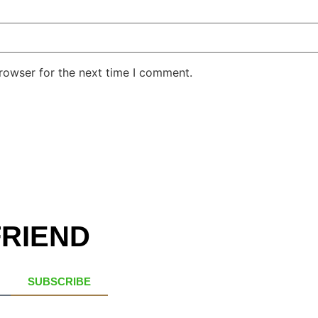
rowser for the next time I comment.
FRIEND
SUBSCRIBE