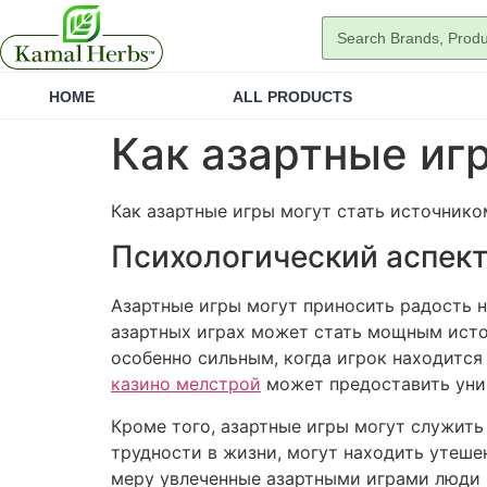
HOME
ALL PRODUCTS
Как азартные иг
Как азартные игры могут стать источник
Психологический аспект
Азартные игры могут приносить радость н
азартных играх может стать мощным исто
особенно сильным, когда игрок находитс
казино мелстрой
может предоставить уник
Кроме того, азартные игры могут служит
трудности в жизни, могут находить утешен
меру увлеченные азартными играми люди ч