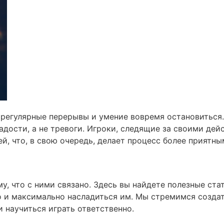
 регулярные перерывы и умение вовремя остановиться.
адости, а не тревоги. Игроки, следящие за своими дей
й, что, в свою очередь, делает процесс более приятны
у, что с ними связано. Здесь вы найдете полезные ста
но и максимально насладиться им. Мы стремимся созда
 научиться играть ответственно.