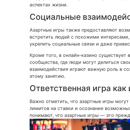
аспектах жизни.
Социальные взаимодейст
Азартные игры также предоставляют возм
встретить людей с похожими интересами,
укрепить социальные связи и даже приве
Кроме того, в онлайн-казино существует 
сообщества, где люди могут делиться сво
взаимодействия играют важную роль в соз
этому занятию.
Ответственная игра как
Важно отметить, что азартные игры могут
лимитов на ставки и осознание возможны
понимают, что азартные игры — это прежд