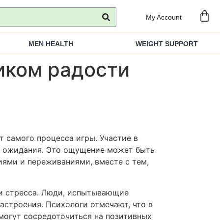
My Account
MEN HEALTH
WEIGHT SUPPORT
иком радости
т самого процесса игры. Участие в
о ожидания. Это ощущение может быть
ями и переживаниями, вместе с тем,
 и стресса. Люди, испытывающие
настроения. Психологи отмечают, что в
 могут сосредоточиться на позитивных