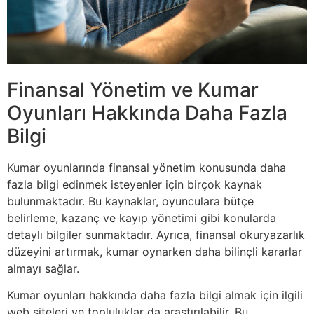
Finansal Yönetim ve Kumar
Oyunları Hakkında Daha Fazla
Bilgi
Kumar oyunlarında finansal yönetim konusunda daha
fazla bilgi edinmek isteyenler için birçok kaynak
bulunmaktadır. Bu kaynaklar, oyunculara bütçe
belirleme, kazanç ve kayıp yönetimi gibi konularda
detaylı bilgiler sunmaktadır. Ayrıca, finansal okuryazarlık
düzeyini artırmak, kumar oynarken daha bilinçli kararlar
almayı sağlar.
Kumar oyunları hakkında daha fazla bilgi almak için ilgili
web siteleri ve topluluklar da araştırılabilir. Bu