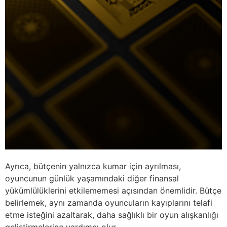
Ayrıca, bütçenin yalnızca kumar için ayrılması,
oyuncunun günlük yaşamındaki diğer finansal
yükümlülüklerini etkilememesi açısından önemlidir. Bütçe
belirlemek, aynı zamanda oyuncuların kayıplarını telafi
etme isteğini azaltarak, daha sağlıklı bir oyun alışkanlığı
geliştirmelerine yardımcı olur.