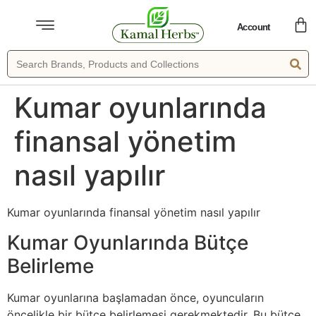
Account
Kumar oyunlarında
finansal yönetim
nasıl yapılır
Kumar oyunlarında finansal yönetim nasıl yapılır
Kumar Oyunlarında Bütçe
Belirleme
Kumar oyunlarına başlamadan önce, oyuncuların
öncelikle bir bütçe belirlemesi gerekmektedir. Bu bütçe,