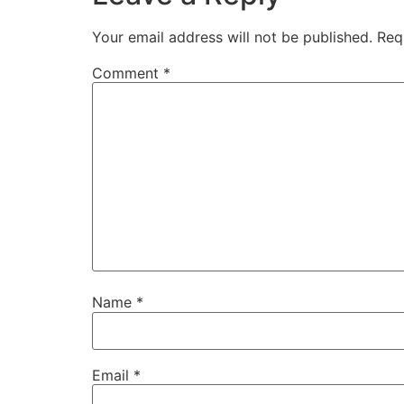
Your email address will not be published.
Req
Comment
*
Name
*
Email
*