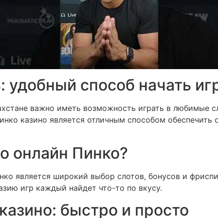
: удобный способ начать иг
ахстане важно иметь возможность играть в любимые с
инко казино является отличным способом обеспечить с
но онлайн Пинко?
ко является широкий выбор слотов, бонусов и фриспи
зию игр каждый найдет что-то по вкусу.
казино: быстро и просто