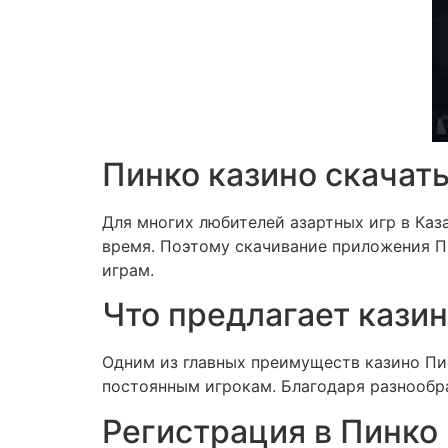
Пинко казино скачать
Для многих любителей азартных игр в Каз
время. Поэтому скачивание приложения П
играм.
Что предлагает кази
Одним из главных преимуществ казино Пин
постоянным игрокам. Благодаря разнообра
Регистрация в Пинко 