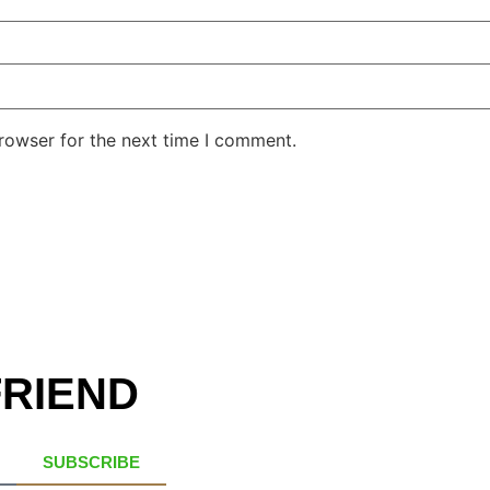
rowser for the next time I comment.
FRIEND
SUBSCRIBE