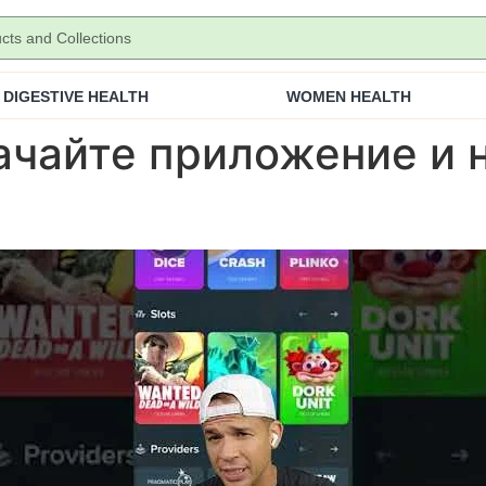
DIGESTIVE HEALTH
WOMEN HEALTH
ачайте приложение и 