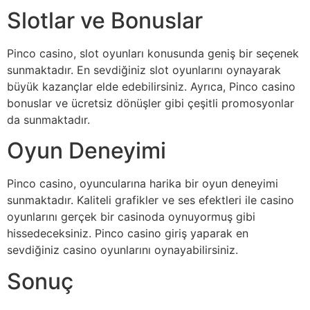
Slotlar ve Bonuslar
Pinco casino, slot oyunları konusunda geniş bir seçenek
sunmaktadır. En sevdiğiniz slot oyunlarını oynayarak
büyük kazançlar elde edebilirsiniz. Ayrıca, Pinco casino
bonuslar ve ücretsiz dönüşler gibi çeşitli promosyonlar
da sunmaktadır.
Oyun Deneyimi
Pinco casino, oyuncularına harika bir oyun deneyimi
sunmaktadır. Kaliteli grafikler ve ses efektleri ile casino
oyunlarını gerçek bir casinoda oynuyormuş gibi
hissedeceksiniz. Pinco casino giriş yaparak en
sevdiğiniz casino oyunlarını oynayabilirsiniz.
Sonuç