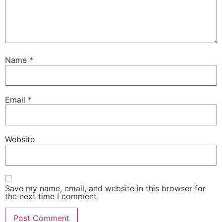
Name
*
Email
*
Website
Save my name, email, and website in this browser for
the next time I comment.