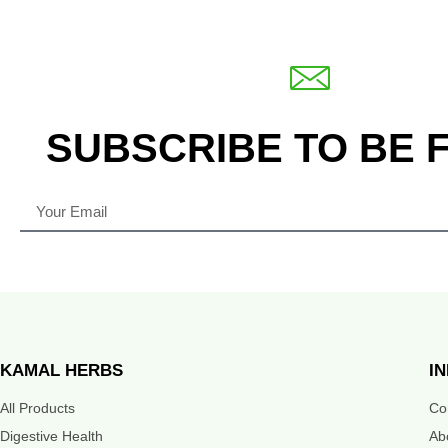
SUBSCRIBE TO BE 
KAMAL HERBS
I
All Products
Co
Digestive Health
Ab