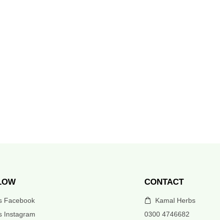
LOW
CONTACT
’s Facebook
Kamal Herbs
s Instagram
0300 4746682