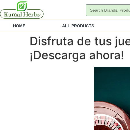
HOME
ALL PRODUCTS
Disfruta de tus ju
¡Descarga ahora!