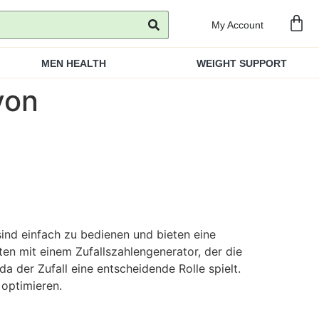
My Account
MEN HEALTH
WEIGHT SUPPORT
von
sind einfach zu bedienen und bieten eine
en mit einem Zufallszahlengenerator, der die
 der Zufall eine entscheidende Rolle spielt.
optimieren.