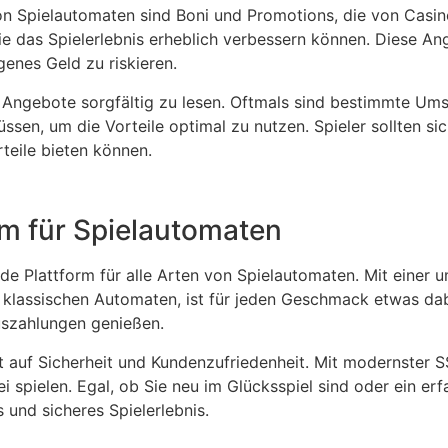
von Spielautomaten sind Boni und Promotions, die von Casi
ie das Spielerlebnis erheblich verbessern können. Diese An
genes Geld zu riskieren.
er Angebote sorgfältig zu lesen. Oftmals sind bestimmte U
ssen, um die Vorteile optimal zu nutzen. Spieler sollten s
rteile bieten können.
orm für Spielautomaten
ende Plattform für alle Arten von Spielautomaten. Mit ein
d klassischen Automaten, ist für jeden Geschmack etwas dab
uszahlungen genießen.
t auf Sicherheit und Kundenzufriedenheit. Mit modernster 
spielen. Egal, ob Sie neu im Glücksspiel sind oder ein erfa
 und sicheres Spielerlebnis.