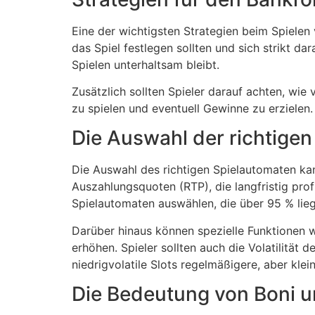
Eine der wichtigsten Strategien beim Spielen
das Spiel festlegen sollten und sich strikt da
Spielen unterhaltsam bleibt.
Zusätzlich sollten Spieler darauf achten, wie
zu spielen und eventuell Gewinne zu erzielen.
Die Auswahl der richtige
Die Auswahl des richtigen Spielautomaten ka
Auszahlungsquoten (RTP), die langfristig prof
Spielautomaten auswählen, die über 95 % lie
Darüber hinaus können spezielle Funktionen w
erhöhen. Spieler sollten auch die Volatilität 
niedrigvolatile Slots regelmäßigere, aber klei
Die Bedeutung von Boni 