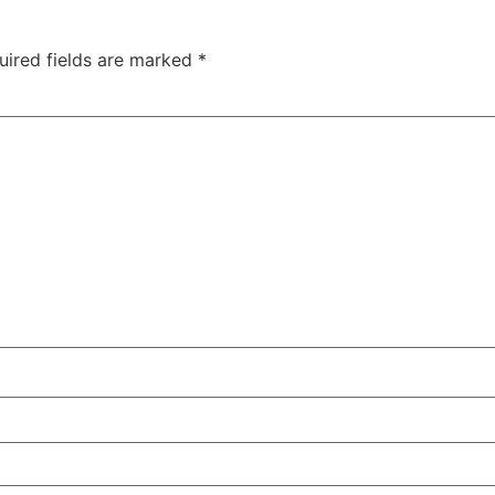
uired fields are marked
*