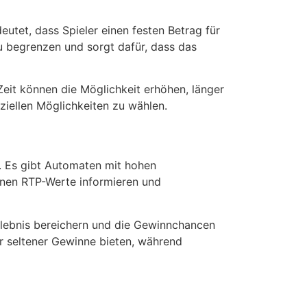
utet, dass Spieler einen festen Betrag für
 zu begrenzen und sorgt dafür, dass das
 Zeit können die Möglichkeit erhöhen, länger
ziellen Möglichkeiten zu wählen.
. Es gibt Automaten mit hohen
denen RTP-Werte informieren und
erlebnis bereichern und die Gewinnchancen
ber seltener Gewinne bieten, während