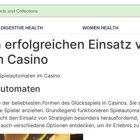
DIGESTIVE HEALTH
WOMEN HEALTH
n erfolgreichen Einsatz 
m Casino
 Spielautomaten im Casino
automaten
 der beliebtesten Formen des Glücksspiels in Casinos. Sie 
 Spieler anziehen. Grundlegend funktionieren Spielautomat
t den Einsatz von Strategien besonders herausfordernd, da
auch verschiedene Optionen entdecken, um ihr Erlebnis zu 