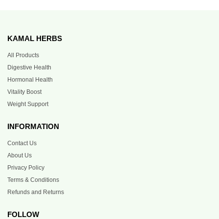
KAMAL HERBS
All Products
Digestive Health
Hormonal Health
Vitality Boost
Weight Support
INFORMATION
Contact Us
About Us
Privacy Policy
Terms & Conditions
Refunds and Returns
FOLLOW