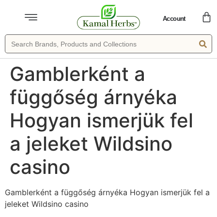
Account
Gamblerként a
függőség árnyéka
Hogyan ismerjük fel
a jeleket Wildsino
casino
Gamblerként a függőség árnyéka Hogyan ismerjük fel a
jeleket Wildsino casino