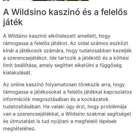
A Wildsino kaszinó és a felelős
játék
A Wildsino kaszinó elkötelezett amellett, hogy
támogassa a felelős játékot. Az oldal számos eszközt
kínál a játékosok számára, hogy tudatosabban kezeljék
a szerencsejátékot. Ide tartozik a játékidő és a költési
limit beállítása, amely segíthet elkerülni a függőség
kialakulását.
Az online kaszinó folyamatosan törekszik arra, hogy
támogassa a játékosokat a felelős játékkal kapcsolatos
információk megosztásában és a kockázatok
tudatosításában. Ha valaki úgy érzi, hogy problémája
van a szerencsejátékkal, a Wildsino szakmai segítséget
és útmutatást is tud nyújtani a megfelelő lépések
megtételéhez.