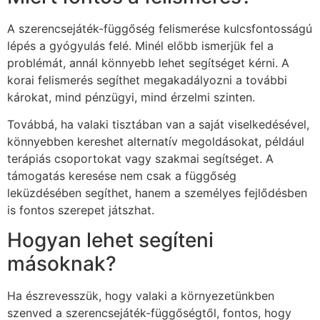
A szerencsejáték-függőség felismerése kulcsfontosságú
lépés a gyógyulás felé. Minél előbb ismerjük fel a
problémát, annál könnyebb lehet segítséget kérni. A
korai felismerés segíthet megakadályozni a további
károkat, mind pénzügyi, mind érzelmi szinten.
Továbbá, ha valaki tisztában van a saját viselkedésével,
könnyebben kereshet alternatív megoldásokat, például
terápiás csoportokat vagy szakmai segítséget. A
támogatás keresése nem csak a függőség
leküzdésében segíthet, hanem a személyes fejlődésben
is fontos szerepet játszhat.
Hogyan lehet segíteni
másoknak?
Ha észrevesszük, hogy valaki a környezetünkben
szenved a szerencsejáték-függőségtől, fontos, hogy