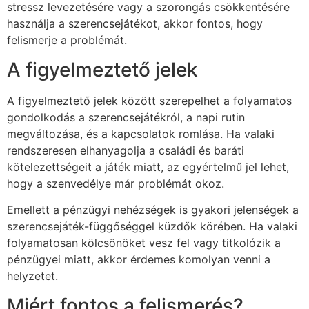
stressz levezetésére vagy a szorongás csökkentésére
használja a szerencsejátékot, akkor fontos, hogy
felismerje a problémát.
A figyelmeztető jelek
A figyelmeztető jelek között szerepelhet a folyamatos
gondolkodás a szerencsejátékról, a napi rutin
megváltozása, és a kapcsolatok romlása. Ha valaki
rendszeresen elhanyagolja a családi és baráti
kötelezettségeit a játék miatt, az egyértelmű jel lehet,
hogy a szenvedélye már problémát okoz.
Emellett a pénzügyi nehézségek is gyakori jelenségek a
szerencsejáték-függőséggel küzdők körében. Ha valaki
folyamatosan kölcsönöket vesz fel vagy titkolózik a
pénzügyei miatt, akkor érdemes komolyan venni a
helyzetet.
Miért fontos a felismerés?